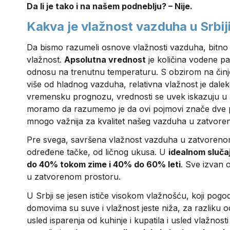
Da li je tako i na našem podneblju? – Nije.
Kakva je vlažnost vazduha u Srbij
Da bismo razumeli osnove vlažnosti vazduha, bitno je
vlažnost.
Apsolutna vrednost
je količina vodene p
odnosu na trenutnu temperaturu. S obzirom na činj
više od hladnog vazduha, relativna vlažnost je dale
vremensku prognozu, vrednosti se uvek iskazuju u pr
moramo da razumemo je da ovi pojmovi znače dve potp
mnogo važnija za kvalitet našeg vazduha u zatvore
Pre svega, savršena vlažnost vazduha u zatvorenom
određene tačke, od ličnog ukusa. U
idealnom sluča
do 40% tokom zime i 40% do 60% leti
. Sve izvan 
u zatvorenom prostoru.
U Srbji se jesen ističe visokom vlažnošću, koji pog
domovima su suve i vlažnost jeste niža, za razliku od
usled isparenja od kuhinje i kupatila i usled vlažnost