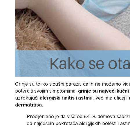
Grinje su toliko sićušni paraziti da ih ne možemo vid
potvrditi svojim simptomima:
grinje su najveći kućni
uzrokujući
alergijski rinitis i astmu
, već ima uticaj
dermatitisa
.
Procijenjeno je da više od 84 % domova sadrži g
od najčešćih pokretača alergijskih bolesti i ast