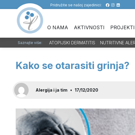
Pridružite se našoj zajedinici:
O NAMA
AKTIVNOSTI
PROJEKTI
ATOPIJSKI DERMATITIS
NUTRITIVNE ALE
Saznajte više:
Kako se otarasiti grinja?
Alergija i ja tim
•
17/12/2020