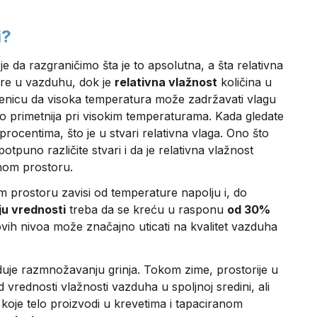
i?
 da razgraničimo šta je to apsolutna, a šta relativna
are u vazduhu, dok je
relativna vlažnost
količina u
enicu da visoka temperatura može zadržavati vlagu
ko primetnija pri visokim temperaturama. Kada gledate
ocentima, što je u stvari relativna vlaga. Ono što
uno različite stvari i da je relativna vlažnost
nom prostoru.
 prostoru zavisi od temperature napolju i, do
ju vrednosti
treba da se kreću u rasponu
od 30%
ovih nivoa može značajno uticati na kvalitet vazduha
oduje razmnožavanju grinja. Tokom zime, prostorije u
 vrednosti vlažnosti vazduha u spoljnoj sredini, ali
i koje telo proizvodi u krevetima i tapaciranom