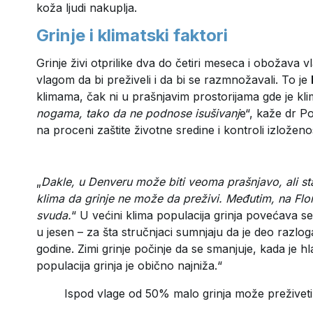
koža ljudi nakuplja.
Grinje i klimatski faktori
Grinje živi otprilike dva do četiri meseca i obožava
vlagom da bi preživeli i da bi se razmnožavali. To je
klimama, čak ni u prašnjavim prostorijama gde je kl
nogama, tako da ne podnose isušivanj
e“, kaže dr Po
na proceni zaštite životne sredine i kontroli izloženos
„
Dakle, u Denveru može biti veoma prašnjavo, ali sta
klima da grinje ne može da preživi. Međutim, na Flori
svuda.
“ U većini klima populacija grinja povećava s
u jesen – za šta stručnjaci sumnjaju da je deo razlog
godine. Zimi grinje počinje da se smanjuje, kada je hl
populacija grinja je obično najniža.“
Ispod vlage od 50% malo grinja može preživeti