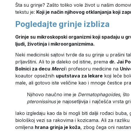
Šta su grinje? Zašto toliko vole život u našim domov
tekstu je:
Koji je način njihovog otklanjanja koji za
Pogledajte grinje izbliza
Grinje su mikroskopski organizmi koji spadaju u 
ljudi, životinja i mikroorganizmima.
Neki medicinski sajtovi tvrde da su grinje u prašini t
prljavštini. Ali to je daleko od istine, prema
dr. Jai P
Bolnici za decu
Merci
i profesoru medicine na
Univ
koautor opsežnih
uputstava za lekare
koji leče bol
male, ali gotovo iste veličine kao i mnoge čestice pr
Njihovo naučno ime je
Dermatophagoides
, što
pteronissinus
je najosetljivija i najčešća vrsta gri
Iako izgledaju kao da bi mogli biti daljii rođaci buba, g
biološkoj vezi sa rakovima i kozicama. Ali za razlik
omiljena
hrana grinja je koža
, zbog čega oni nastan