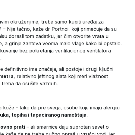
suvim okruženjima, treba samo kupiti uređaj za
– Nije tačno, kaže dr Portnoi, koji primećuje da su
isu dorasli tom zadatku, jer čim otvorite vrata u
eće, a grinje zahteva veoma malo vlage kako bi opstalo.
li kuvanje bez pokretanja ventilacionog ventilatora
.
definitivno ima značaja, ali postoje i drugi ključni
ometra
, relativno jeftinog alata koji meri vlažnost
o treba da osušite vazduh.
ama kože – tako da pre svega, osobe koje imaju alergiju
stuka, tepiha i tapaciranog nameštaja
.
dovno prati
– ali smernice daju suprotan savet o
oje kaže da ne treba nužno oprati u vrućoj vodi, jer