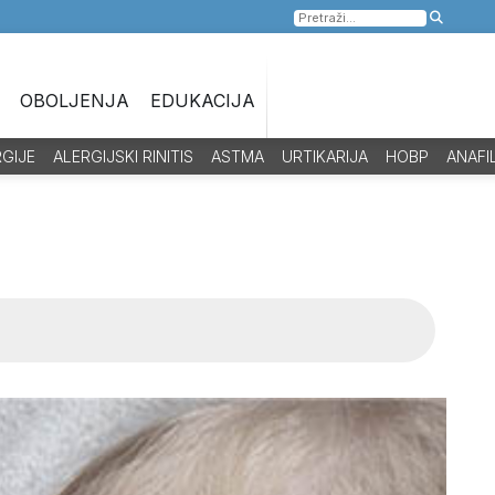
Pretraga
za:
OBOLJENJA
EDUKACIJA
RGIJE
ALERGIJSKI RINITIS
ASTMA
URTIKARIJA
HOBP
ANAFI