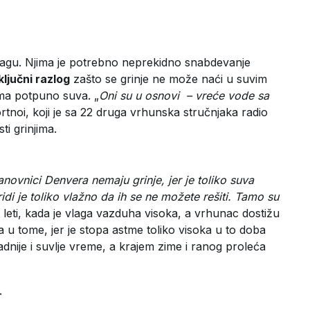
 vlagu. Njima je potrebno neprekidno snabdevanje
ključni razlog
zašto se grinje ne može naći u suvim
ima potpuno suva. „
Oni su u osnovi – vreće vode sa
rtnoi, koji je sa 22 druga vrhunska stručnjaka radio
ti grinjima.
novnici Denvera nemaju grinje, jer je toliko suva
di je toliko vlažno da ih se ne možete rešiti. Tamo su
e leti, kada je vlaga vazduha visoka, a vrhunac dostižu
a u tome, jer je stopa astme toliko visoka u to doba
adnije i suvlje vreme, a krajem zime i ranog proleća
.