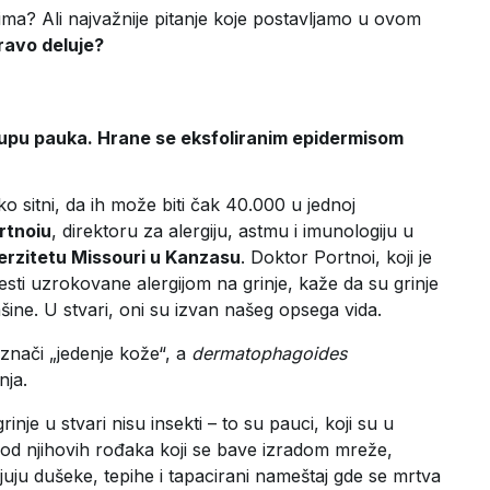
ima? Ali najvažnije pitanje koje postavljamo u ovom
pravo deluje?
grupu pauka. Hrane se eksfoliranim epidermisom
ako sitni, da ih može biti čak 40.000 u jednoj
ortnoiu
, direktoru za alergiju, astmu i imunologiju u
erzitetu Missouri u Kanzasu
. Doktor Portnoi, koji je
esti uzrokovane alergijom na grinje, kaže da su grinje
ašine. U stvari, oni su izvan našeg opsega vida.
 znači „jedenje kože“, a
dermatophagoides
nja.
rinje u stvari nisu insekti – to su pauci, koji su u
u od njihovih rođaka koji se bave izradom mreže,
juju dušeke, tepihe i tapacirani nameštaj gde se mrtva