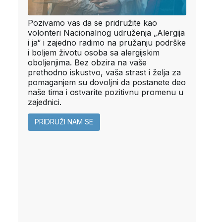
Pozivamo vas da se pridružite kao
volonteri Nacionalnog udruženja „Alergija
i ja“ i zajedno radimo na pružanju podrške
i boljem životu osoba sa alergijskim
oboljenjima. Bez obzira na vaše
prethodno iskustvo, vaša strast i želja za
pomaganjem su dovoljni da postanete deo
naše tima i ostvarite pozitivnu promenu u
zajednici.
PRIDRUŽI NAM SE