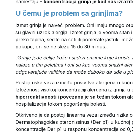
nameštaju –
koncentracija grinja je kod nas izrazi
U čemu je problem sa grinjima?
Izmet grinja je najveći problem. Oni imaju mnogo otpa
su glavni uzrok alergija. Izmet grinja je veoma sitan 
preko tepiha, sedite na sofi ili pomerate jastuk, mo
pokupe, oni se ne sležu 15 do 30 minuta.
„G
rinje jede ćelije kože i sadrži enzime koje koriste
nalaze u tim peletima i oni su kao veoma snažni aler
odgovarajuće veličine da može duboko da uđe u plu
Postoji uska veza između prisustva alergena u kućnoj 
Izloženost visokoj koncentraciji alergena iz grinja 
hiperreaktivnosti i povezana je sa težim tokom ale
hospitalizacije tokom pogoršanja bolesti.
Otkriveno je da postoji linearna veza između rizika 
Dermatophagoides pteronissinus (Der p1) u kućnoj p
koncentracije Der p1 u rasponu koncentracije od 0,