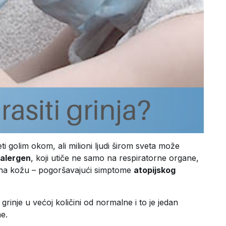
eti golim okom, ali milioni ljudi širom sveta može
 alergen
, koji utiče ne samo na respiratorne organe,
 i na kožu – pogoršavajući simptome
atopijskog
rinje u većoj količini od normalne i to je jedan
me.