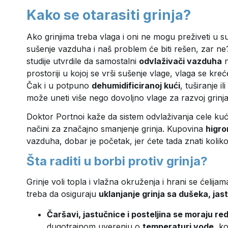
Kako se otarasiti grinja?
Ako grinjima treba vlaga i oni ne mogu preživeti u 
sušenje vazduha i naš problem će biti rešen, zar ne? 
studije utvrdile da samostalni
odvlaživači vazduha
n
prostoriji u kojoj se vrši sušenje vlage, vlaga se kr
Čak i u potpuno
dehumidificiranoj kući
, tuširanje i
može uneti više nego dovoljno vlage za razvoj grinja
Doktor Portnoi kaže da sistem odvlaživanja cele kuće 
načini za značajno smanjenje grinja. Kupovina
higr
vazduha, dobar je početak, jer ćete tada znati kolik
Šta raditi u borbi protiv grinja?
Grinje voli topla i vlažna okruženja i hrani se ćelij
treba da osiguraju
uklanjanje grinja sa dušeka, ja
Čaršavi, jastučnice i posteljina se moraju re
dugotrajnom uverenju o
temperaturi vode
, k