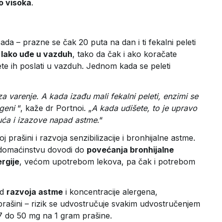
to visoka
.
da – prazne se čak 20 puta na dan i ti fekalni peleti
i
lako uđe u vazduh
, tako da čak i ako koračate
žete ih poslati u vazduh. Jednom kada se peleti
 za varenje. A kada izađu mali fekalni peleti, enzimi se
geni
“, kaže dr Portnoi. „
A kada udišete, to je upravo
ća i izazove napad astme
.“
prašini i razvoja senzibilizacije i bronhijalne astme.
u domaćinstvu dovodi do
povećanja bronhijalne
rgije
, većom upotrebom lekova, pa čak i potrebom
od
razvoja astme
i koncentracije alergena,
rašini – rizik se udvostručuje svakim udvostručenjem
7 do 50 mg na 1 gram prašine.