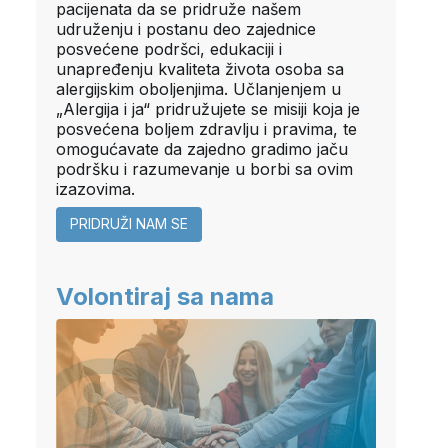
pacijenata da se pridruže našem
udruženju i postanu deo zajednice
posvećene podršci, edukaciji i
unapređenju kvaliteta života osoba sa
alergijskim oboljenjima. Učlanjenjem u
„Alergija i ja“ pridružujete se misiji koja je
posvećena boljem zdravlju i pravima, te
omogućavate da zajedno gradimo jaču
podršku i razumevanje u borbi sa ovim
izazovima.
PRIDRUŽI NAM SE
Volontiraj sa nama