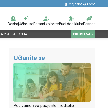
Moj nalog
Korpa
Doniraj
Učlani se
Postani volonter
Budi deo kluba
Partneri
LAKSA
ATOPIJA
ISKUSTVA »
Učlanite se
Pozivamo sve pacijente i roditelje