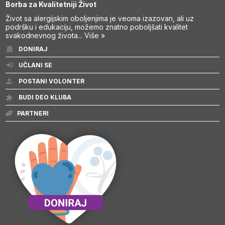
Borba za Kvalitetniji Život
Život sa alergijskim oboljenjima je veoma izazovan, ali uz
podršku i edukaciju, možemo znatno poboljšati kvalitet
svakodnevnog života...
Više »
DONIRAJ
UČLANI SE
POSTANI VOLONTER
BUDI DEO KLUBA
PARTNERI