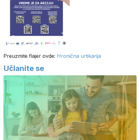
Preuzmite flajer ovde:
Hronična urtikarija
Učlanite se