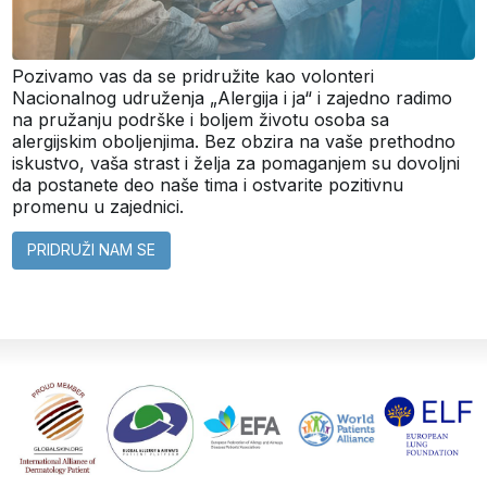
Pozivamo vas da se pridružite kao volonteri
Nacionalnog udruženja „Alergija i ja“ i zajedno radimo
na pružanju podrške i boljem životu osoba sa
alergijskim oboljenjima. Bez obzira na vaše prethodno
iskustvo, vaša strast i želja za pomaganjem su dovoljni
da postanete deo naše tima i ostvarite pozitivnu
promenu u zajednici.
PRIDRUŽI NAM SE