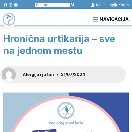
Pretraga
Moj nalog
Korpa
za:
NAVIGACIJA
Hronična urtikarija – sve
na jednom mestu
Alergija i ja tim
•
31/07/2024