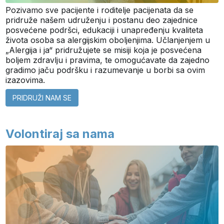
Pozivamo sve pacijente i roditelje pacijenata da se
pridruže našem udruženju i postanu deo zajednice
posvećene podršci, edukaciji i unapređenju kvaliteta
života osoba sa alergijskim oboljenjima. Učlanjenjem u
„Alergija i ja“ pridružujete se misiji koja je posvećena
boljem zdravlju i pravima, te omogućavate da zajedno
gradimo jaču podršku i razumevanje u borbi sa ovim
izazovima.
PRIDRUŽI NAM SE
Volontiraj sa nama