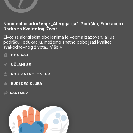
Nacionalno udruženje „Alergija i ja“: Podrška, Edukacija i
Borba za Kvalitetniji Život
Život sa alergijskim oboljenjima je veoma izazovan, ali uz
podršku i edukaciju, možemo znatno poboljšati kvalitet
svakodnevnog života...
Više »
DONIRAJ
UČLANI SE
POSTANI VOLONTER
BUDI DEO KLUBA
PARTNERI