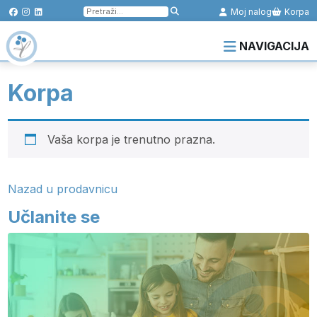
Pretraga
Moj nalog
Korpa
za:
NAVIGACIJA
Korpa
Vaša korpa je trenutno prazna.
Nazad u prodavnicu
Učlanite se