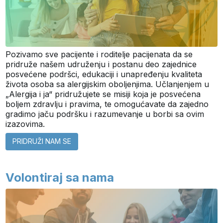
Pozivamo sve pacijente i roditelje pacijenata da se
pridruže našem udruženju i postanu deo zajednice
posvećene podršci, edukaciji i unapređenju kvaliteta
života osoba sa alergijskim oboljenjima. Učlanjenjem u
„Alergija i ja“ pridružujete se misiji koja je posvećena
boljem zdravlju i pravima, te omogućavate da zajedno
gradimo jaču podršku i razumevanje u borbi sa ovim
izazovima.
PRIDRUŽI NAM SE
Volontiraj sa nama