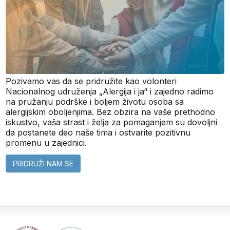
Pozivamo vas da se pridružite kao volonteri
Nacionalnog udruženja „Alergija i ja“ i zajedno radimo
na pružanju podrške i boljem životu osoba sa
alergijskim oboljenjima. Bez obzira na vaše prethodno
iskustvo, vaša strast i želja za pomaganjem su dovoljni
da postanete deo naše tima i ostvarite pozitivnu
promenu u zajednici.
PRIDRUŽI NAM SE