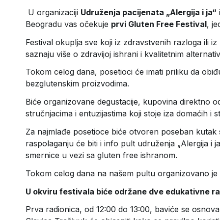
U organizaciji
Udruženja pacijenata „Alergija i ja“
Beogradu vas očekuje
prvi Gluten Free Festival
, j
Festival okuplja sve koji iz zdravstvenih razloga ili i
saznaju više o zdravijoj ishrani i kvalitetnim alternati
Tokom celog dana, posetioci će imati priliku da obiđu
bezglutenskim proizvodima.
Biće organizovane degustacije, kupovina direktno o
stručnjacima i entuzijastima koji stoje iza domaćih i
Za najmlađe posetioce biće otvoren poseban kutak 
raspolaganju će biti i info pult udruženja „Alergija i 
smernice u vezi sa gluten free ishranom.
Tokom celog dana na našem pultu organizovano je s
U okviru festivala biće održane dve edukativne ra
Prva radionica, od 12:00 do 13:00, baviće se osno