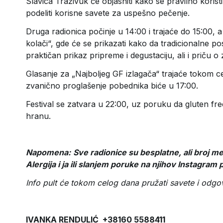
Slavica Traživuk će objasniti kako se pravilno koris
podeliti korisne savete za uspešno pečenje.
Druga radionica počinje u 14:00 i trajaće do 15:00, a
kolači“, gde će se prikazati kako da tradicionalne pos
praktičan prikaz pripreme i degustaciju, ali i priču o 
Glasanje za „Najboljeg GF izlagača“ trajaće tokom cel
zvanično proglašenje pobednika biće u 17:00.
Festival se zatvara u 22:00, uz poruku da gluten fre
hranu.
Napomena:
Sve radionice su besplatne, ali broj me
Alergija i ja ili slanjem poruke na njihov Instagram p
Info pult će tokom celog dana pružati savete i odgo
IVANKA RENDULIĆ +38160 5588411