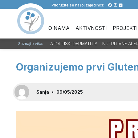
Pridružite se našoj zajedinici:
O NAMA
AKTIVNOSTI
PROJEKTI
ATOPIJSKI DERMATITIS
NUTRITIVNE ALE
Saznajte više:
Organizujemo prvi Gluten 
Sanja
•
09/05/2025