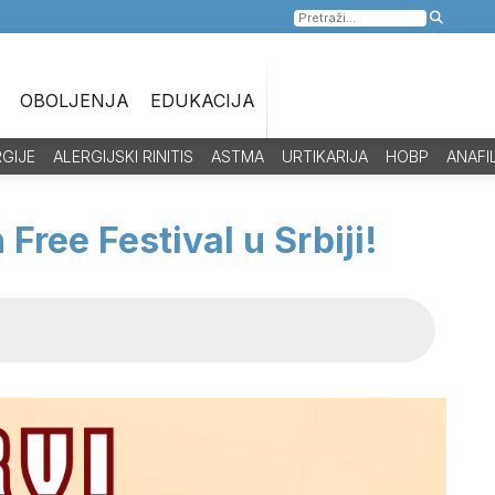
Pretraga
za:
OBOLJENJA
EDUKACIJA
RGIJE
ALERGIJSKI RINITIS
ASTMA
URTIKARIJA
HOBP
ANAFI
Free Festival u Srbiji!