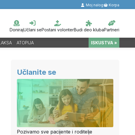
Moj nalog
Korpa
Doniraj
Učlani se
Postani volonter
Budi deo kluba
Partneri
LAKSA
ATOPIJA
ISKUSTVA »
Učlanite se
Pozivamo sve pacijente i roditelje