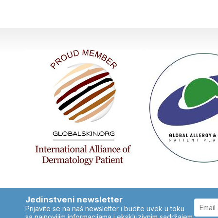
Jedinstveni newsletter
Prijavite se na naš newsletter i budite uvek u toku
sa najnovijim informacijama i ekskluzivnim sadržajem.