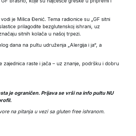
ti GF brašno, koje su najčešće greške u pripremi i
 vodi je Milica Đenić. Tema radionice su „GF sitni
lastice prilagodite bezglutenskoj ishrani, uz
značaju sitnih kolača u našoj trpezi.
og dana na pultu udruženja „Alergija i ja“, a
e zajednica raste i jača – uz znanje, podršku i dobru
sta je ograničen. Prijava se vrši na info pultu NU
rofil.
vore na pitanja u vezi sa gluten free ishranom.