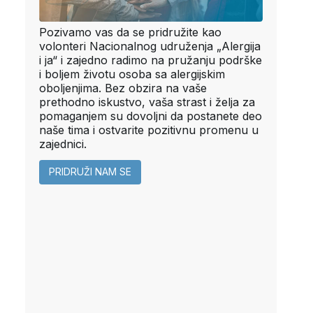
Pozivamo vas da se pridružite kao
volonteri Nacionalnog udruženja „Alergija
i ja“ i zajedno radimo na pružanju podrške
i boljem životu osoba sa alergijskim
oboljenjima. Bez obzira na vaše
prethodno iskustvo, vaša strast i želja za
pomaganjem su dovoljni da postanete deo
naše tima i ostvarite pozitivnu promenu u
zajednici.
PRIDRUŽI NAM SE