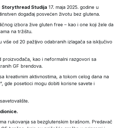
i
Storythread Studija
17. maja 2025. godine u
edinstven događaj posvećen životu bez glutena.
z ličnog izbora žive gluten free – kao i one koji žele da
vama na tržištu.
 više od 20 pažljivo odabranih izlagača sa isključivo
d proizvođača, kao i neformalni razgovori sa
 stranih GF brendova.
sa kreativnim aktivnostima, a tokom celog dana na
ja“, gde posetioci mogu dobiti korisne savete i
avetovalište.
dionice.
vama rukovanja sa bezglutenskim brašnom. Predavač