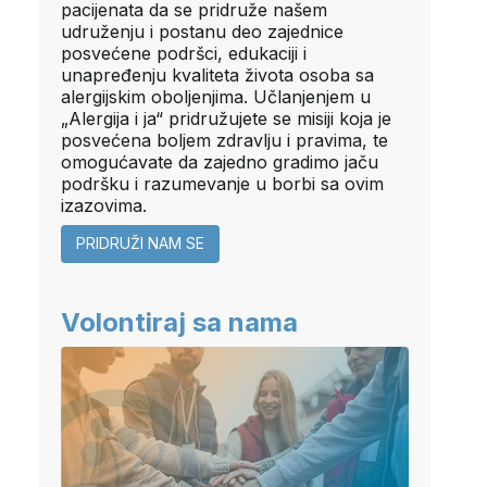
pacijenata da se pridruže našem
udruženju i postanu deo zajednice
posvećene podršci, edukaciji i
unapređenju kvaliteta života osoba sa
alergijskim oboljenjima. Učlanjenjem u
„Alergija i ja“ pridružujete se misiji koja je
posvećena boljem zdravlju i pravima, te
omogućavate da zajedno gradimo jaču
podršku i razumevanje u borbi sa ovim
izazovima.
PRIDRUŽI NAM SE
Volontiraj sa nama