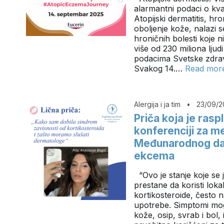
alarmantni podaci o kval
Atopijski dermatitis, hr
oboljenje kože, nalazi 
hroničnih bolesti koje 
više od 230 miliona ljud
podacima Svetske zdrav
Svakog 14.…
Read mor
Alergija i ja tim
•
23/09/2
Priča koja je rasp
konferenciji za 
Međunarodnog da
ekcema
“Ovo je stanje koje se 
prestane da koristi loka
kortikosteroide, često 
upotrebe. Simptomi mog
kože, osip, svrab i bol, 