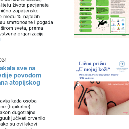
itetu života pacijenata
onično zapaljensko
se među 15 najtežih
nisu smrtonosne i pogađa
i širom sveta, prema
stvene organizacije.
e
024
lakala sve na
medije povodom
na atopijskog
javlja kada osoba
lne (topikalne)
nakon dugotrajne
uuključivati crvenilo
iako su ovi lekovi