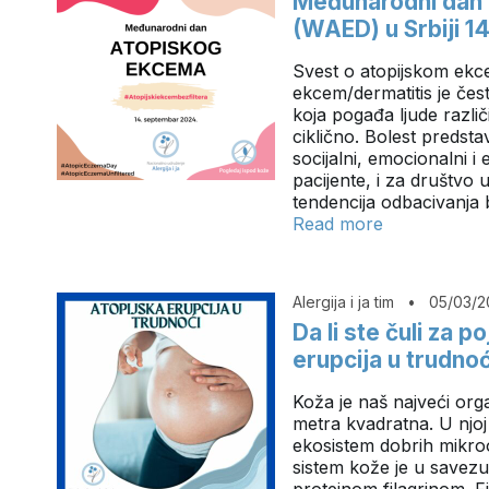
Međunarodni dan
(WAED) u Srbiji 1
Svest o atopijskom ekc
ekcem/dermatitis je čes
koja pogađa ljude različi
ciklično. Bolest predstav
socijalni, emocionalni i
pacijente, i za društvo 
tendencija odbacivanja 
Read more
Alergija i ja tim
•
05/03/2
Da li ste čuli za 
erupcija u trudnoć
Koža je naš najveći org
metra kvadratna. U njoj 
ekosistem dobrih mikro
sistem kože je u savezu
proteinom filagrinom. F