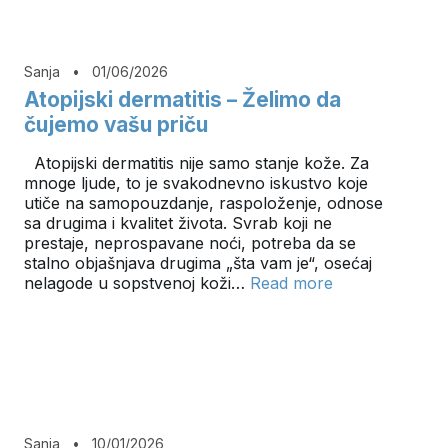
Sanja
•
01/06/2026
Atopijski dermatitis – Želimo da
čujemo vašu priču
Atopijski dermatitis nije samo stanje kože. Za
mnoge ljude, to je svakodnevno iskustvo koje
utiče na samopouzdanje, raspoloženje, odnose
sa drugima i kvalitet života. Svrab koji ne
prestaje, neprospavane noći, potreba da se
stalno objašnjava drugima „šta vam je“, osećaj
nelagode u sopstvenoj koži…
Read more
Sanja
•
10/01/2026