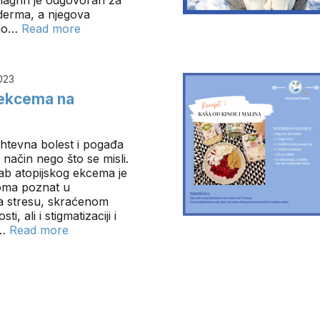
iderma, a njegova
 do…
Read more
023
 ekcema na
zahtevna bolest i pogađa
način nego što se misli.
ab atopijskog ekcema je
toma poznat u
ka stresu, skraćenom
i, ali i stigmatizaciji i
a…
Read more