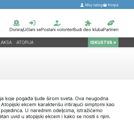
Moj nalog
Korpa
Doniraj
Učlani se
Postani volonter
Budi deo kluba
Partneri
LAKSA
ATOPIJA
ISKUSTVA »
enja koje pogađa ljude širom sveta. Ova neugodna
Atopijski ekcem karakterišu iritirajući simptomi kao
t pojedinca. U narednim odeljcima, istražićemo
tan uvid u atopijski ekcem i kako se nositi s njim.