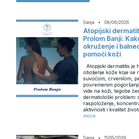
Sanja
•
08/06/2026
Atopijski dermatit
Prolom Banji: Kak
okruženje i balne
pomoći koži
Atopijski dermatitis je
oboljenje kože koje se 
suvoćom, crvenilom, p
povremenim pogoršanji
vide na koži, tegobe če
dermatološki problem: s
raspoloženje, koncentr
aktivnosti i kvalitet živ
more
Sanja
•
11/05/2026