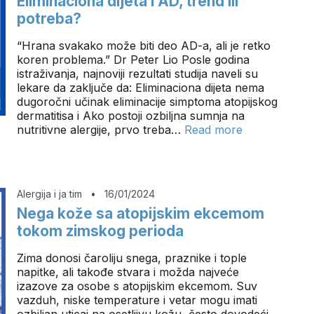
Eliminaciona dijeta i AD, trend ili
potreba?
“Hrana svakako može biti deo AD-a, ali je retko
koren problema.” Dr Peter Lio Posle godina
istraživanja, najnoviji rezultati studija naveli su
lekare da zaključe da: Eliminaciona dijeta nema
dugoročni učinak eliminacije simptoma atopijskog
dermatitisa i Ako postoji ozbiljna sumnja na
nutritivne alergije, prvo treba…
Read more
Alergija i ja tim
•
16/01/2024
Nega kože sa atopijskim ekcemom
tokom zimskog perioda
Zima donosi čaroliju snega, praznike i tople
napitke, ali takođe stvara i možda najveće
izazove za osobe s atopijskim ekcemom. Suv
vazduh, niske temperature i vetar mogu imati
ozbiljan uticaj na osetljivu kožu, često dovodeći