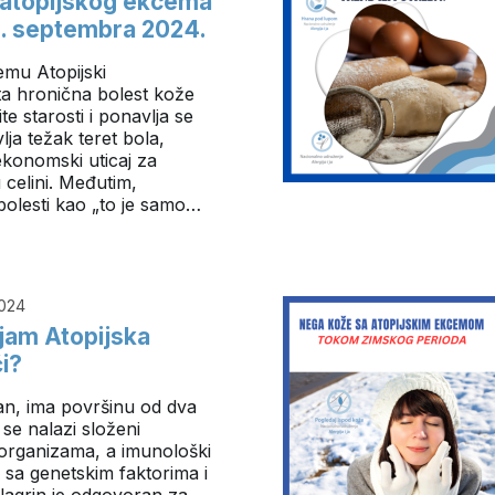
 atopijskog ekcema
4. septembra 2024.
emu Atopijski
ta hronična bolest kože
te starosti i ponavlja se
lja težak teret bola,
 ekonomski uticaj za
u celini. Međutim,
bolesti kao „to je samo…
024
pojam Atopijska
i?
an, ima površinu od dva
se nalazi složeni
organizama, a imunološki
 sa genetskim faktorima i
ilagrin je odgovoran za