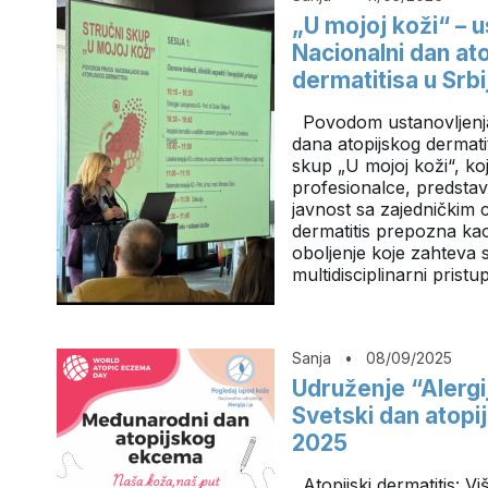
„U mojoj koži“ – u
Nacionalni dan at
dermatitisa u Srbij
Povodom ustanovljenj
dana atopijskog dermatit
skup „U mojoj koži“, ko
profesionalce, predstav
javnost sa zajedničkim ci
dermatitis prepozna ka
oboljenje koje zahteva
multidisciplinarni prist
Sanja
•
08/09/2025
Udruženje “Alergij
Svetski dan atopi
2025
Atopijski dermatitis: Vi