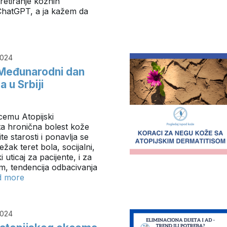
retiranje kožnih
ChatGPT, a ja kažem da
2024
Međunarodni dan
 u Srbiji
emu Atopijski
ta hronična bolest kože
te starosti i ponavlja se
težak teret bola, socijalni,
uticaj za pacijente, i za
im, tendencija odbacivanja
d more
2024