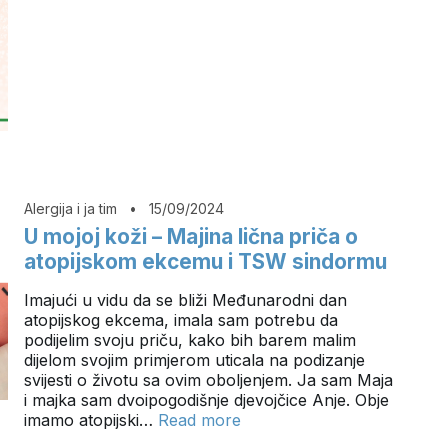
Alergija i ja tim
•
15/09/2024
U mojoj koži – Majina lična priča o
atopijskom ekcemu i TSW sindormu
Imajući u vidu da se bliži Međunarodni dan
atopijskog ekcema, imala sam potrebu da
podijelim svoju priču, kako bih barem malim
dijelom svojim primjerom uticala na podizanje
svijesti o životu sa ovim oboljenjem. Ja sam Maja
i majka sam dvoipogodišnje djevojčice Anje. Obje
imamo atopijski…
Read more