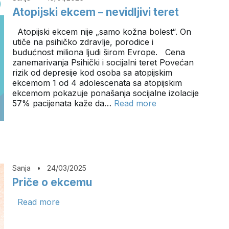
Atopijski ekcem – nevidljivi teret
Atopijski ekcem nije „samo kožna bolest“. On
utiče na psihičko zdravlje, porodice i
budućnost miliona ljudi širom Evrope. Cena
zanemarivanja Psihički i socijalni teret Povećan
rizik od depresije kod osoba sa atopijskim
ekcemom 1 od 4 adolescenata sa atopijskim
ekcemom pokazuje ponašanja socijalne izolacije
57% pacijenata kaže da…
Read more
Sanja
•
24/03/2025
Priče o ekcemu
Read more