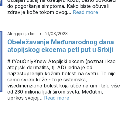
do pogoršanja simptoma. Kako biste očuvali
zdravlje kože tokom ovog…
Read more
Alergija i ja tim
•
21/08/2023
Obeležavanje Međunarodnog dana
atopijskog ekcema peti put u Srbiji
#IfYouOnlyKnew Atopijski ekcem (poznat i kao
atopijski dermatitis, tj. AD) jedna je od
najzastupljenijih kožnih bolesti na svetu. To nije
samo svrab kože - to je sistemska,
višedimenziona bolest koja utiče na um i telo više
od 230 miliona ljudi širom sveta. Međutim,
uprkos svojoj…
Read more