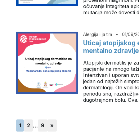
očuvanje integriteta ep
mutacija može dovesti
Alergija i ja tim
•
01/09/2
Uticaj atopijskog
mentalno zdravlje
Atopijski dermatitis je 
pacijente na mnogo teži 
Intenzivan i uporan svr
jedan od najtežih simp
dermatologiji. On vodi 
periodu sna, razdražljivost
dugotrajnom bolu. Ov
1
2
…
9
»