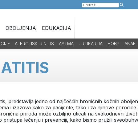
Pretraga
za:
OBOLJENJA
EDUKACIJA
RGIJE
ALERGIJSKI RINITIS
ASTMA
URTIKARIJA
HOBP
ANAFI
ATITIS
itis, predstavlja jedno od najčešćih hroničnih kožnih obolj
ma i izazova kako za pacijente, tako i za njihove porodice. 
hronična priroda može ozbiljno uticati na svakodnevni živo
o pristupa lečenju i prevenciji, kako bismo pružili sveobuhva