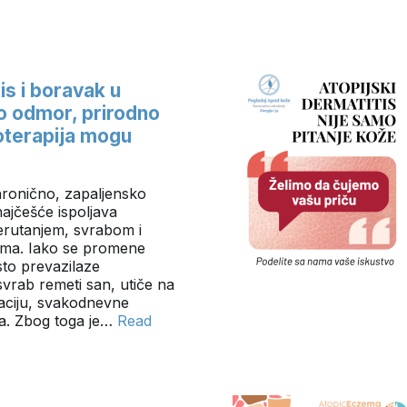
is i boravak u
o odmor, prirodno
oterapija mogu
 hronično, zapaljensko
najčešće ispoljava
erutanjem, svrabom i
ma. Iako se promene
sto prevazilaze
vrab remeti san, utiče na
aciju, svakodnevne
ota. Zbog toga je…
Read