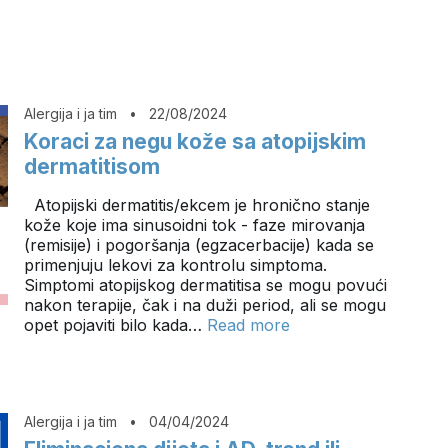
Alergija i ja tim
•
22/08/2024
Koraci za negu kože sa atopijskim
dermatitisom
Atopijski dermatitis/ekcem je hronično stanje
kože koje ima sinusoidni tok - faze mirovanja
(remisije) i pogoršanja (egzacerbacije) kada se
primenjuju lekovi za kontrolu simptoma.
Simptomi atopijskog dermatitisa se mogu povući
nakon terapije, čak i na duži period, ali se mogu
opet pojaviti bilo kada…
Read more
Alergija i ja tim
•
04/04/2024