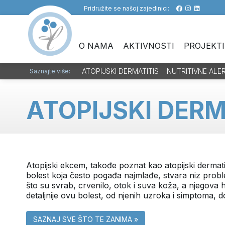
Pridružite se našoj zajedinici:
O NAMA
AKTIVNOSTI
PROJEKTI
ATOPIJSKI DERMATITIS
NUTRITIVNE ALE
Saznajte više:
ATOPIJSKI DERM
Atopijski ekcem, takođe poznat kao atopijski dermat
bolest koja često pogađa najmlađe, stvara niz proble
što su svrab, crvenilo, otok i suva koža, a njegova 
detaljnije ovu bolest, od njenih uzroka i simptoma, d
SAZNAJ SVE ŠTO TE ZANIMA »