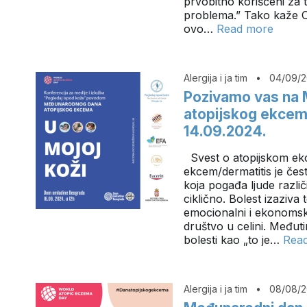
prvobitno korišćeni za t
problema.” Tako kaže 
ovo…
Read more
Alergija i ja tim
•
04/09/
Pozivamo vas na 
atopijskog ekcema
14.09.2024.
Svest o atopijskom ekc
ekcem/dermatitis je čes
koja pogađa ljude različi
ciklično. Bolest izaziva 
emocionalni i ekonomski 
društvo u celini. Međut
bolesti kao „to je…
Rea
Alergija i ja tim
•
08/08/