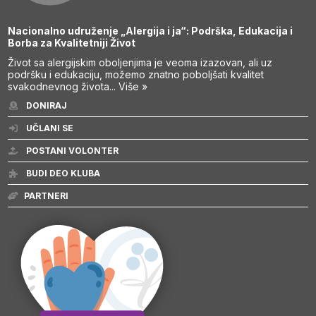
Nacionalno udruženje „Alergija i ja“: Podrška, Edukacija i
Borba za Kvalitetniji Život
Život sa alergijskim oboljenjima je veoma izazovan, ali uz
podršku i edukaciju, možemo znatno poboljšati kvalitet
svakodnevnog života...
Više »
DONIRAJ
UČLANI SE
POSTANI VOLONTER
BUDI DEO KLUBA
PARTNERI