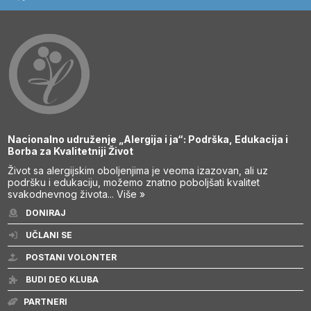
Nacionalno udruženje „Alergija i ja“: Podrška, Edukacija i
Borba za Kvalitetniji Život
Život sa alergijskim oboljenjima je veoma izazovan, ali uz
podršku i edukaciju, možemo znatno poboljšati kvalitet
svakodnevnog života...
Više »
DONIRAJ
UČLANI SE
POSTANI VOLONTER
BUDI DEO KLUBA
PARTNERI