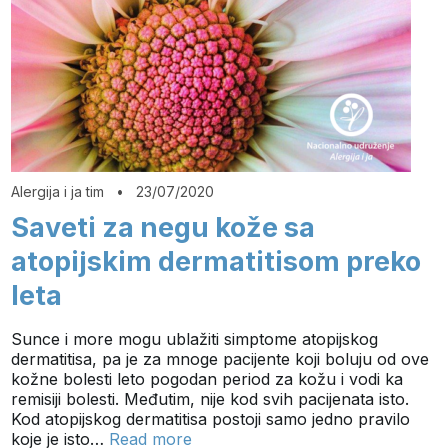
Alergija i ja tim
•
23/07/2020
Saveti za negu kože sa
atopijskim dermatitisom preko
leta
Sunce i more mogu ublažiti simptome atopijskog
dermatitisa, pa je za mnoge pacijente koji boluju od ove
kožne bolesti leto pogodan period za kožu i vodi ka
remisiji bolesti. Međutim, nije kod svih pacijenata isto.
Kod atopijskog dermatitisa postoji samo jedno pravilo
koje je isto…
Read more