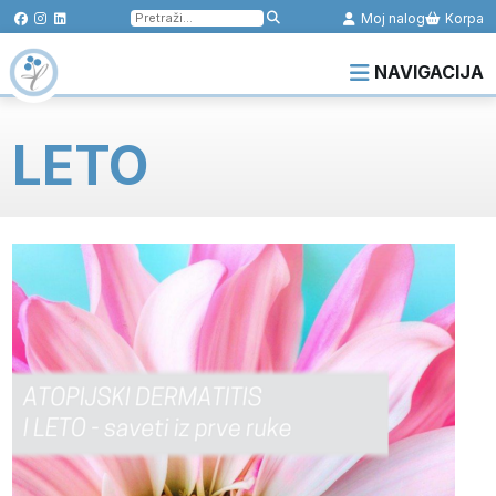
Pretraga
Moj nalog
Korpa
za:
NAVIGACIJA
LETO