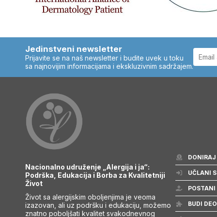
Jedinstveni newsletter
Prijavite se na naš newsletter i budite uvek u toku
sa najnovijim informacijama i ekskluzivnim sadržajem.
DONIRAJ
Nacionalno udruženje „Alergija i ja“:
UČLANI S
Podrška, Edukacija i Borba za Kvalitetniji
Život
POSTANI
Život sa alergijskim oboljenjima je veoma
BUDI DEO
izazovan, ali uz podršku i edukaciju, možemo
znatno poboljšati kvalitet svakodnevnog