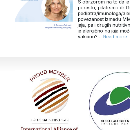
S obrzorom na to da je
porastu, pitali smo dr 
pedijatra/imunologa/al
povezanost između MMR 
jaja, pa i drugih nutritiv
je alergično na jaja m
vakcinu?…
Read more