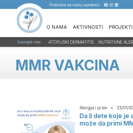
Pridružite se našoj zajedinici:
O NAMA
AKTIVNOSTI
PROJEKTI
ATOPIJSKI DERMATITIS
NUTRITIVNE ALE
Saznajte više:
MMR VAKCINA
Alergija i ja tim
•
23/01/2
Da li dete koje je 
može da primi M