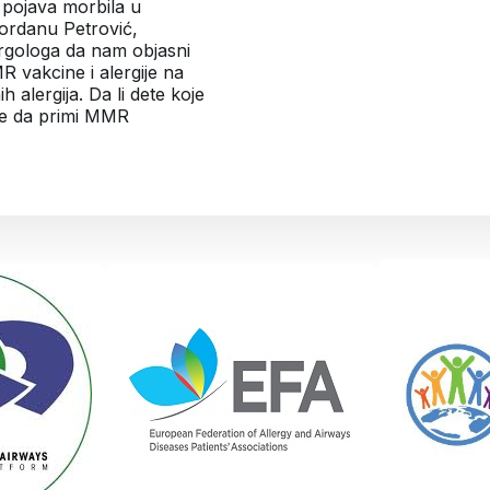
 pojava morbila u
Gordanu Petrović,
ergologa da nam objasni
vakcine i alergije na
nih alergija. Da li dete koje
ože da primi MMR