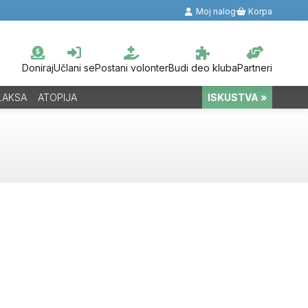
Moj nalog
Korpa
Doniraj
Učlani se
Postani volonter
Budi deo kluba
Partneri
LAKSA
ATOPIJA
ISKUSTVA »