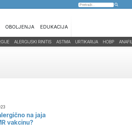
Pretraga
za:
OBOLJENJA
EDUKACIJA
RGIJE
ALERGIJSKI RINITIS
ASTMA
URTIKARIJA
HOBP
ANAFI
023
alergično na jaja
MR vakcinu?