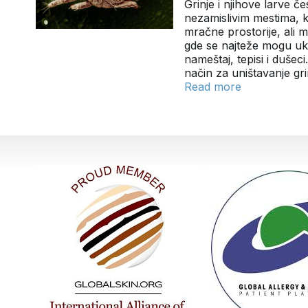
Grinje i njihove larve 
nezamislivim mestima, k
mračne prostorije, ali m
gde se najteže mogu ukl
nameštaj, tepisi i dušec
način za uništavanje gr
Read more