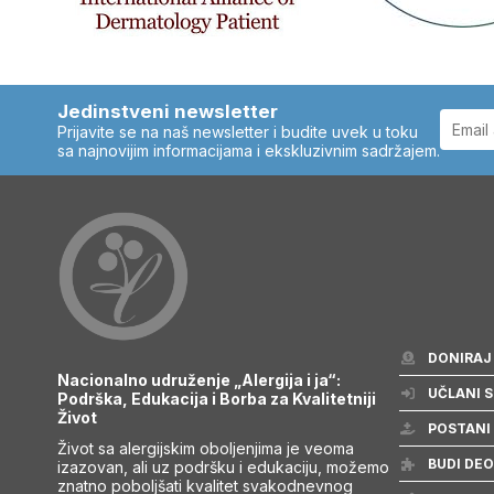
Jedinstveni newsletter
Prijavite se na naš newsletter i budite uvek u toku
sa najnovijim informacijama i ekskluzivnim sadržajem.
DONIRAJ
Nacionalno udruženje „Alergija i ja“:
UČLANI S
Podrška, Edukacija i Borba za Kvalitetniji
Život
POSTANI
Život sa alergijskim oboljenjima je veoma
BUDI DEO
izazovan, ali uz podršku i edukaciju, možemo
znatno poboljšati kvalitet svakodnevnog