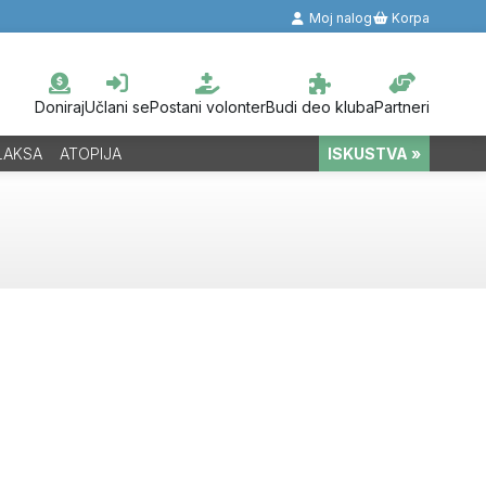
Moj nalog
Korpa
Doniraj
Učlani se
Postani volonter
Budi deo kluba
Partneri
LAKSA
ATOPIJA
ISKUSTVA »