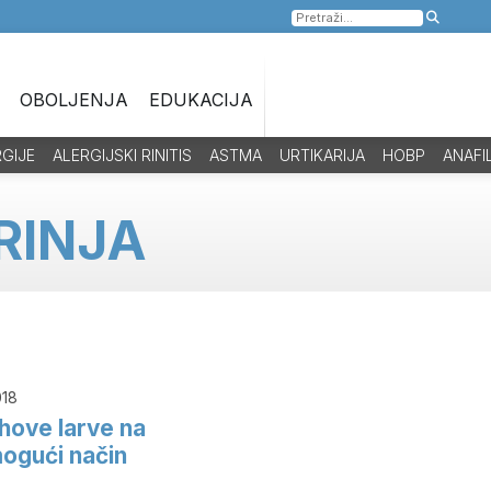
Pretraga
za:
OBOLJENJA
EDUKACIJA
RGIJE
ALERGIJSKI RINITIS
ASTMA
URTIKARIJA
HOBP
ANAFI
RINJA
018
jihove larve na
mogući način