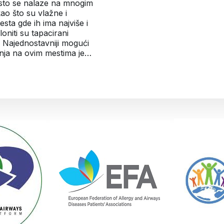
često se nalaze na mnogim
ao što su vlažne i
esta gde ih ima najviše i
oniti su tapacirani
i. Najednostavniji mogući
inja na ovim mestima je…