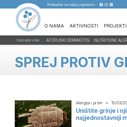
Pridružite se našoj zajedinici:
O NAMA
AKTIVNOSTI
PROJEKTI
ATOPIJSKI DERMATITIS
NUTRITIVNE ALE
Saznajte više:
SPREJ PROTIV G
Alergija i ja tim
•
15/03/2
Uništite grinje i n
najjednostavniji 