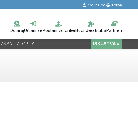
Moj nalog
Korpa
Doniraj
Učlani se
Postani volonter
Budi deo kluba
Partneri
LAKSA
ATOPIJA
ISKUSTVA »