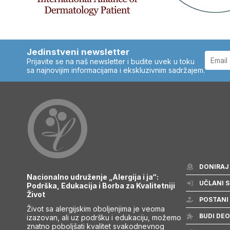
Jedinstveni newsletter
Prijavite se na naš newsletter i budite uvek u toku
sa najnovijim informacijama i ekskluzivnim sadržajem.
DONIRAJ
Nacionalno udruženje „Alergija i ja“:
UČLANI S
Podrška, Edukacija i Borba za Kvalitetniji
Život
POSTANI
Život sa alergijskim oboljenjima je veoma
BUDI DEO
izazovan, ali uz podršku i edukaciju, možemo
znatno poboljšati kvalitet svakodnevnog