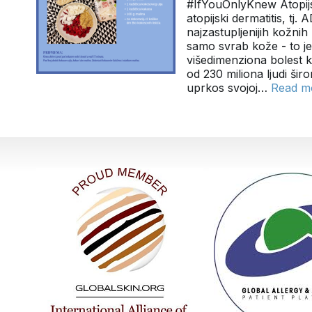
#IfYouOnlyKnew Atopijs
atopijski dermatitis, tj. 
najzastupljenijih kožnih 
samo svrab kože - to je
višedimenziona bolest ko
od 230 miliona ljudi ši
uprkos svojoj…
Read m