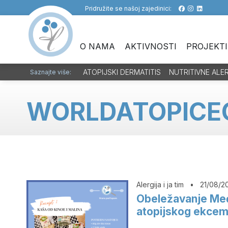
Pridružite se našoj zajedinici:
O NAMA
AKTIVNOSTI
PROJEKTI
ATOPIJSKI DERMATITIS
NUTRITIVNE ALE
Saznajte više:
WORLDATOPICE
Alergija i ja tim
•
21/08/2
Obeležavanje Me
atopijskog ekcema 