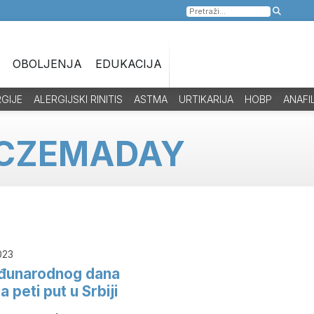
Pretraga
za:
OBOLJENJA
EDUKACIJA
RGIJE
ALERGIJSKI RINITIS
ASTMA
URTIKARIJA
HOBP
ANAFI
CZEMADAY
023
đunarodnog dana
peti put u Srbiji