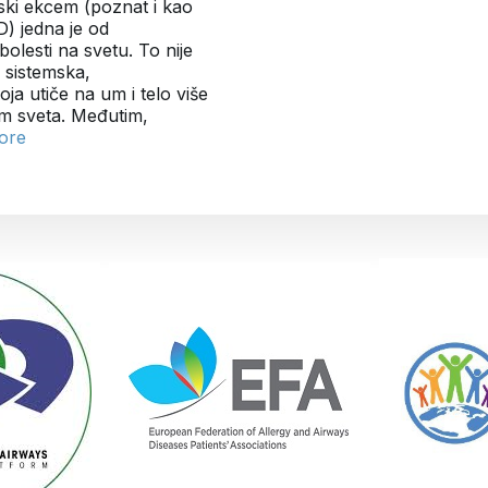
ki ekcem (poznat i kao
AD) jedna je od
bolesti na svetu. To nije
 sistemska,
ja utiče na um i telo više
rom sveta. Međutim,
ore