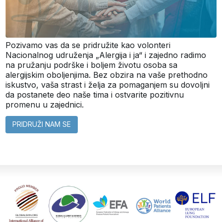
Pozivamo vas da se pridružite kao volonteri
Nacionalnog udruženja „Alergija i ja“ i zajedno radimo
na pružanju podrške i boljem životu osoba sa
alergijskim oboljenjima. Bez obzira na vaše prethodno
iskustvo, vaša strast i želja za pomaganjem su dovoljni
da postanete deo naše tima i ostvarite pozitivnu
promenu u zajednici.
PRIDRUŽI NAM SE