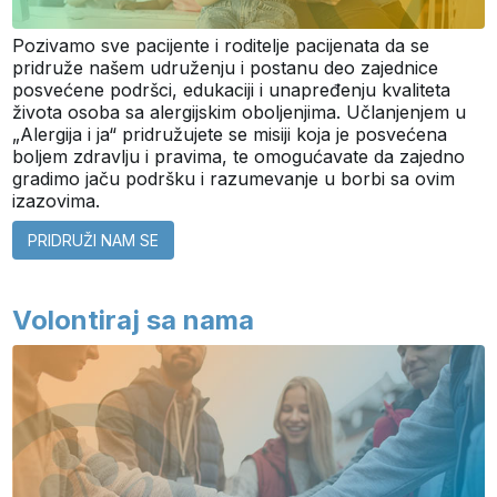
Pozivamo sve pacijente i roditelje pacijenata da se
pridruže našem udruženju i postanu deo zajednice
posvećene podršci, edukaciji i unapređenju kvaliteta
života osoba sa alergijskim oboljenjima. Učlanjenjem u
„Alergija i ja“ pridružujete se misiji koja je posvećena
boljem zdravlju i pravima, te omogućavate da zajedno
gradimo jaču podršku i razumevanje u borbi sa ovim
izazovima.
PRIDRUŽI NAM SE
Volontiraj sa nama