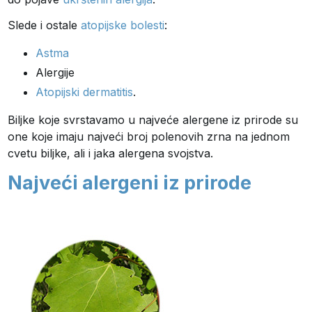
Slede i ostale
atopijske bolesti
:
Astma
Alergije
Atopijski dermatitis
.
Biljke koje svrstavamo u najveće alergene iz prirode su
one koje imaju najveći broj polenovih zrna na jednom
cvetu biljke, ali i jaka alergena svojstva.
Najveći alergeni iz prirode