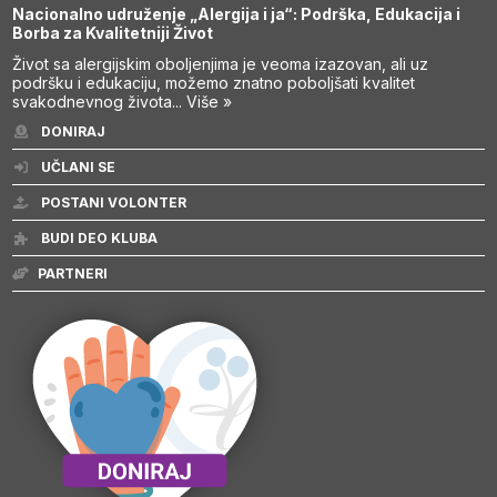
Nacionalno udruženje „Alergija i ja“: Podrška, Edukacija i
Borba za Kvalitetniji Život
Život sa alergijskim oboljenjima je veoma izazovan, ali uz
podršku i edukaciju, možemo znatno poboljšati kvalitet
svakodnevnog života...
Više »
DONIRAJ
UČLANI SE
POSTANI VOLONTER
BUDI DEO KLUBA
PARTNERI