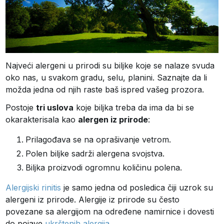
Najveći alergeni u prirodi su biljke koje se nalaze svuda
oko nas, u svakom gradu, selu, planini. Saznajte da li
možda jedna od njih raste baš ispred vašeg prozora.
Postoje
tri uslova
koje biljka treba da ima da bi se
okarakterisala kao
alergen iz prirode
:
Prilagođava se na oprašivanje vetrom.
Polen biljke sadrži alergena svojstva.
Biljka proizvodi ogromnu količinu polena.
Alergijski rinitis
je samo jedna od posledica čiji uzrok su
alergeni iz prirode. Alergije iz prirode su često
povezane sa alergijom na određene namirnice i dovesti
do pojave
ukrštenih alergija
.