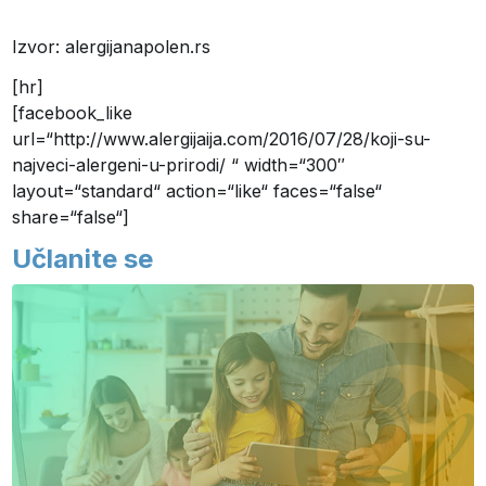
Izvor: alergijanapolen.rs
[hr]
[facebook_like
url=“http://www.alergijaija.com/2016/07/28/koji-su-
najveci-alergeni-u-prirodi/ “ width=“300″
layout=“standard“ action=“like“ faces=“false“
share=“false“]
Učlanite se