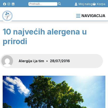
Pretraga
Moj nalog
Korpa
za:
NAVIGACIJA
10 najvećih alergena u
prirodi
Alergija i ja tim
•
28/07/2016