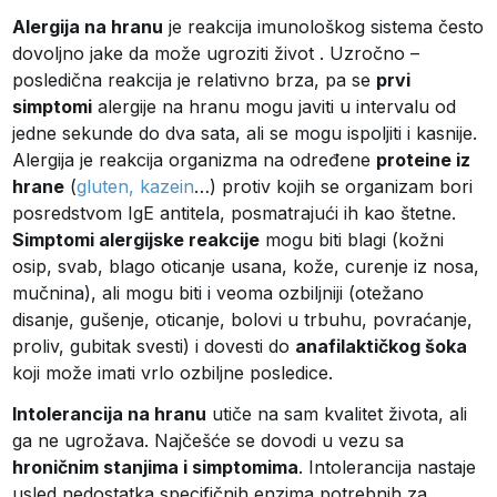
Alergija na hranu
je reakcija imunološkog sistema često
dovoljno jake da može ugroziti život . Uzročno –
posledična reakcija je relativno brza, pa se
prvi
simptomi
alergije na hranu mogu javiti u intervalu od
jedne sekunde do dva sata, ali se mogu ispoljiti i kasnije.
Alergija je reakcija organizma na određene
proteine iz
hrane
(
gluten, kazein
…) protiv kojih se organizam bori
posredstvom IgE antitela, posmatrajući ih kao štetne.
Simptomi alergijske reakcije
mogu biti blagi (kožni
osip, svab, blago oticanje usana, kože, curenje iz nosa,
mučnina), ali mogu biti i veoma ozbiljniji (otežano
disanje, gušenje, oticanje, bolovi u trbuhu, povraćanje,
proliv, gubitak svesti) i dovesti do
anafilaktičkog šoka
koji može imati vrlo ozbiljne posledice.
Intolerancija na hranu
utiče na sam kvalitet života, ali
ga ne ugrožava. Najčešće se dovodi u vezu sa
hroničnim stanjima i simptomima
. Intolerancija nastaje
usled nedostatka specifičnih enzima potrebnih za