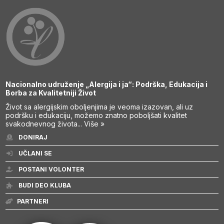
Nacionalno udruženje „Alergija i ja“: Podrška, Edukacija i
Borba za Kvalitetniji Život
Život sa alergijskim oboljenjima je veoma izazovan, ali uz
podršku i edukaciju, možemo znatno poboljšati kvalitet
svakodnevnog života...
Više »
DONIRAJ
UČLANI SE
POSTANI VOLONTER
BUDI DEO KLUBA
PARTNERI