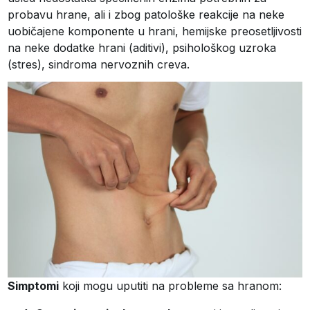
probavu hrane, ali i zbog patološke reakcije na neke
uobičajene komponente u hrani, hemijske preosetljivosti
na neke dodatke hrani (aditivi), psihološkog uzroka
(stres), sindroma nervoznih creva.
Simptomi
koji mogu uputiti na probleme sa hranom: