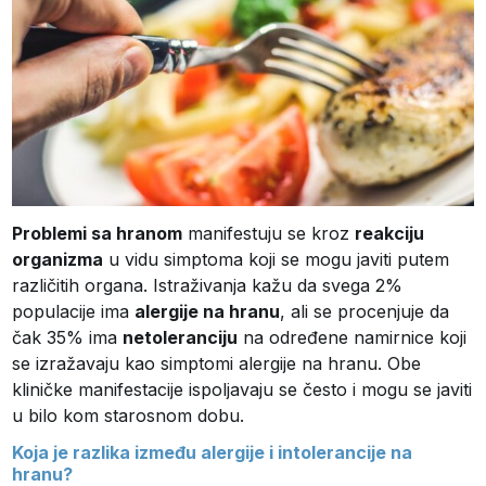
Problemi sa hranom
manifestuju se kroz
reakciju
organizma
u vidu simptoma koji se mogu javiti putem
različitih organa. Istraživanja kažu da svega 2%
populacije ima
alergije na hranu
, ali se procenjuje da
čak 35% ima
netoleranciju
na određene namirnice koji
se izražavaju kao simptomi alergije na hranu. Obe
kliničke manifestacije ispoljavaju se često i mogu se javiti
u bilo kom starosnom dobu.
Koja je razlika između alergije i intolerancije na
hranu?