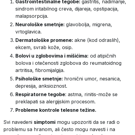
Gastrointestinalne tegobe:
gastritis, nadimanje,
sindrom iritabilnog creva, dijareja, opstipacija,
malapsorpcija.
Neurološke smetnje:
glavobolja, migrena,
vrtoglavica.
Dermatološke promene:
akne (kod odraslih),
ekcem, svrab kože, osip.
Bolovi u zglobovima i mišićima:
od atipičnih
bolova i otečenosti zglobova do reumatoidnog
artritisa, fibromijalgija.
Psihološke smetnje:
hronični umor, nesanica,
depresija, anksioznost.
Respiratorne tegobe
: astma, rinitis-može se
preklapati sa alergijskim procesom.
Probleme kontrole telesne težine.
Svi navedeni
simptomi
mogu upozoriti da se radi o
problemu sa hranom, ali često mogu navesti i na