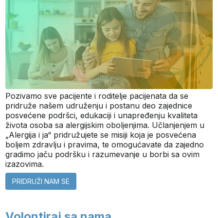
Pozivamo sve pacijente i roditelje pacijenata da se
pridruže našem udruženju i postanu deo zajednice
posvećene podršci, edukaciji i unapređenju kvaliteta
života osoba sa alergijskim oboljenjima. Učlanjenjem u
„Alergija i ja“ pridružujete se misiji koja je posvećena
boljem zdravlju i pravima, te omogućavate da zajedno
gradimo jaču podršku i razumevanje u borbi sa ovim
izazovima.
PRIDRUŽI NAM SE
Volontiraj sa nama