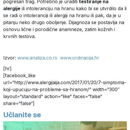
pogrešan trag. Potrebno je uraditi
testiranje na
alergije
ili intoleranciju na hranu kako bi se utvrdilo da li
se radi o intoleranciji ili alergiji na hranu ili pak, da je u
pitanju neko drugo oboljenje. Dijagnoza se postavlja na
osnovu lične i porodične anamneze, zatim kožnih i
krvnih testova.
Izvor:
www.analiza.co.rs
www.ordinacija.hr
[hr]
[facebook_like
url=“http://www.alergijaija.com/2017/01/20/7-simptoma-
koji-upucuju-na-probleme-sa-hranom/“ width=“300″
layout=“standard“ action=“like“ faces=“false“
share=“false“]
Učlanite se