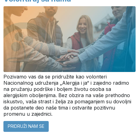
Pozivamo vas da se pridružite kao volonteri
Nacionalnog udruženja „Alergija i ja“ i zajedno radimo
na pružanju podrške i boljem životu osoba sa
alergijskim oboljenjima. Bez obzira na vaše prethodno
iskustvo, vaša strast i želja za pomaganjem su dovoljni
da postanete deo naše tima i ostvarite pozitivnu
promenu u zajednici.
PRIDRUŽI NAM SE