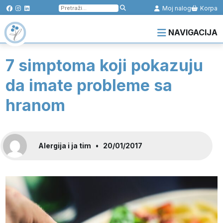
Pretraga
Moj nalog
Korpa
za:
NAVIGACIJA
7 simptoma koji pokazuju
da imate probleme sa
hranom
Alergija i ja tim
•
20/01/2017