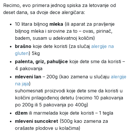
Recimo, evo primera jednog spiska za letovanje od
deset dana, sa dvoje dece alergičara:
10 litara biljnog
mleka
(ili aparat za pravljenje
biljnog mleka i sirovine za to – ovas, pirinač,
badem, susam u adekvatnoj količini)
brašno
koje dete koristi (za slučaj
alergije na
gluten
) 5kg
palenta, griz, pahuljice
koje dete sme da koristi –
4 pakovanja
mleveni lan
– 200g (kao zamena u slučaju
alergije
na jaja
)
suhomesnati proizvodi koje dete sme da koristi u
količini prilagođenoj detetu (recimo 10 pakovanja
po 200g ili 5 pakovanja po 400g)
džem
ili marmelada koje dete koristi – 1 tegla
mleveni suncokret
(500g kao zamena za
orašaste plodove u kolačima)