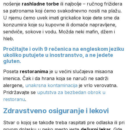
nošenje
rashladne torbe
ili najbolje – ručnog frižidera
sa patronama koji ćemo svakodnevno nositi na plažu.
U njemu ćemo uvek imati grickalice koje dete sme da
konzumira koje su kupovne ili domaće napravljene,
sendviče, sokove i vodu. Možda neki mafin, džem i
hleb.
Pročitajte i ovih
9 rečenica na engleskom jeziku
ukoliko putujete u inostranstvo, a ne jedete
gluten.
Poseta
restoranima
je u većini slučajeva misaona
imenica. Čak i da hrana koja se naruči ne sadrži
alergene,
unakrsna kontaminacija
je vrlo verovatna.
Pridržavajte se
uputstva za bezbedan obrok u
restoranu
.
Zdravstveno osiguranje i lekovi
Stvar o kojoj se takođe treba raspitati pre odlaska ili pri
prvom dolasku u neko mesto jeste
dežurni lekar
. Gde