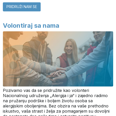
PRIDRUŽI NAM SE
Volontiraj sa nama
Pozivamo vas da se pridružite kao volonteri
Nacionalnog udruženja „Alergija i ja“ i zajedno radimo
na pružanju podrške i boljem životu osoba sa
alergijskim oboljenjima. Bez obzira na vaše prethodno
iskustvo, vaša strast i želja za pomaganjem su dovoljni