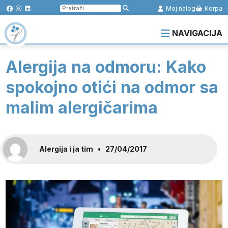
Pretraga
Moj nalog
Korpa
za:
NAVIGACIJA
Alergija na odmoru: Kako
spokojno otići na odmor sa
malim alergičarima
Alergija i ja tim
•
27/04/2017