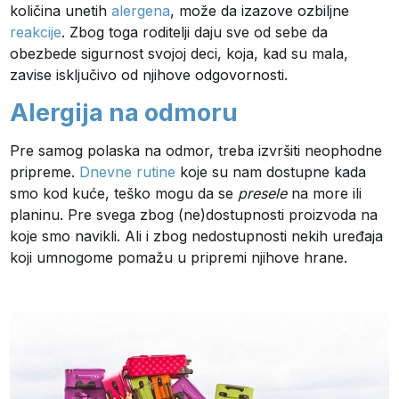
količina unetih
alergena
, može da izazove ozbiljne
reakcije
. Zbog toga roditelji daju sve od sebe da
obezbede sigurnost svojoj deci, koja, kad su mala,
zavise isključivo od njihove odgovornosti.
Alergija na odmoru
Pre samog polaska na odmor, treba izvršiti neophodne
pripreme.
Dnevne rutine
koje su nam dostupne kada
smo kod kuće, teško mogu da se
presele
na more ili
planinu. Pre svega zbog (ne)dostupnosti proizvoda na
koje smo navikli. Ali i zbog nedostupnosti nekih uređaja
koji umnogome pomažu u pripremi njihove hrane.