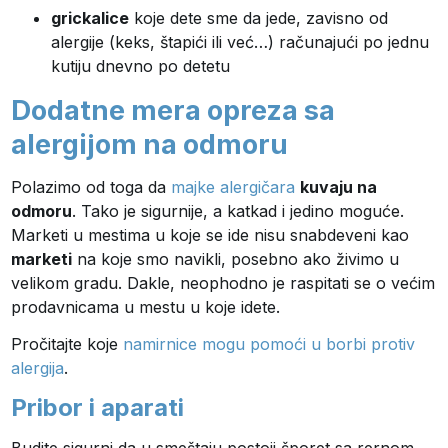
grickalice
koje dete sme da jede, zavisno od
alergije (keks, štapići ili već…) računajući po jednu
kutiju dnevno po detetu
Dodatne mera opreza sa
alergijom na odmoru
Polazimo od toga da
majke alergičara
kuvaju na
odmoru
. Tako je sigurnije, a katkad i jedino moguće.
Marketi u mestima u koje se ide nisu snabdeveni kao
marketi
na koje smo navikli, posebno ako živimo u
velikom gradu. Dakle, neophodno je raspitati se o većim
prodavnicama u mestu u koje idete.
Pročitajte koje
namirnice mogu pomoći u borbi protiv
alergija
.
Pribor i aparati
Budite sigurni da u smeštaju postoji šporet sa rernom.