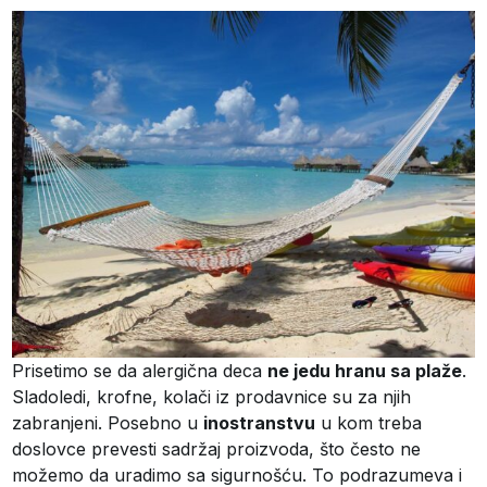
Prisetimo se da alergična deca
ne jedu hranu sa plaže
.
Sladoledi, krofne, kolači iz prodavnice su za njih
zabranjeni. Posebno u
inostranstvu
u kom treba
doslovce prevesti sadržaj proizvoda, što često ne
možemo da uradimo sa sigurnošću. To podrazumeva i