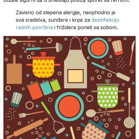
Zavisno od stepena alergije, neophodno je
sva sredstva, sunđere i krpe za
dezinfekciju
radnih površina
i frižidera poneti sa sobom.