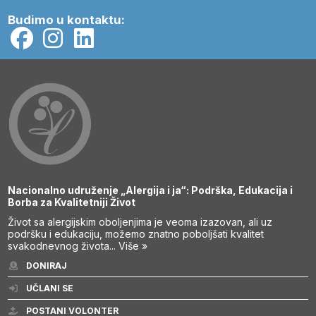
Budimo u kontaktu:
Nacionalno udruženje „Alergija i ja“: Podrška, Edukacija i
Borba za Kvalitetniji Život
Život sa alergijskim oboljenjima je veoma izazovan, ali uz
podršku i edukaciju, možemo znatno poboljšati kvalitet
svakodnevnog života...
Više »
DONIRAJ
UČLANI SE
POSTANI VOLONTER