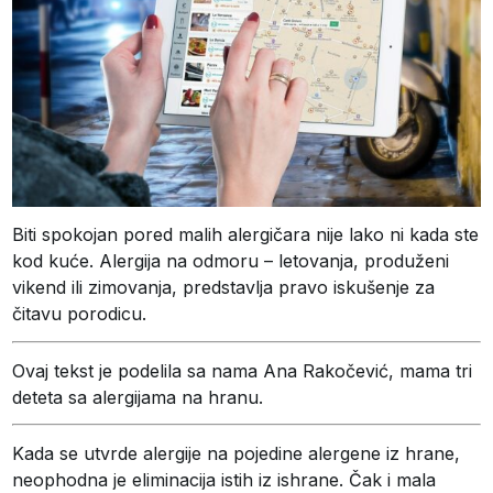
Biti spokojan pored malih alergičara nije lako ni kada ste
kod kuće. Alergija na odmoru – letovanja, produženi
vikend ili zimovanja, predstavlja pravo iskušenje za
čitavu porodicu.
Ovaj tekst je podelila sa nama Ana Rakočević, mama tri
deteta sa alergijama na hranu.
Kada se utvrde alergije na pojedine alergene iz hrane,
neophodna je eliminacija istih iz ishrane. Čak i mala