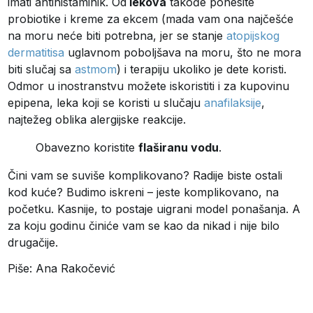
imati antihistaminik. Od
lekova
takođe ponesite
probiotike i kreme za ekcem (mada vam ona najčešće
na moru neće biti potrebna, jer se stanje
atopijskog
dermatitisa
uglavnom poboljšava na moru, što ne mora
biti slučaj sa
astmom
) i terapiju ukoliko je dete koristi.
Odmor u inostranstvu možete iskoristiti i za kupovinu
epipena, leka koji se koristi u slučaju
anafilaksije
,
najtežeg oblika alergijske reakcije.
Obavezno koristite
flaširanu vodu
.
Čini vam se suviše komplikovano? Radije biste ostali
kod kuće? Budimo iskreni – jeste komplikovano, na
početku. Kasnije, to postaje uigrani model ponašanja. A
za koju godinu činiće vam se kao da nikad i nije bilo
drugačije.
Piše: Ana Rakočević