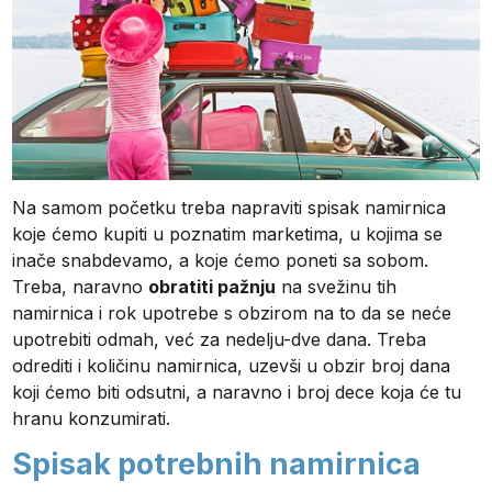
Na samom početku treba napraviti spisak namirnica
koje ćemo kupiti u poznatim marketima, u kojima se
inače snabdevamo, a koje ćemo poneti sa sobom.
Treba, naravno
obratiti pažnju
na svežinu tih
namirnica i rok upotrebe s obzirom na to da se neće
upotrebiti odmah, već za nedelju-dve dana. Treba
odrediti i količinu namirnica, uzevši u obzir broj dana
koji ćemo biti odsutni, a naravno i broj dece koja će tu
hranu konzumirati.
Spisak potrebnih namirnica