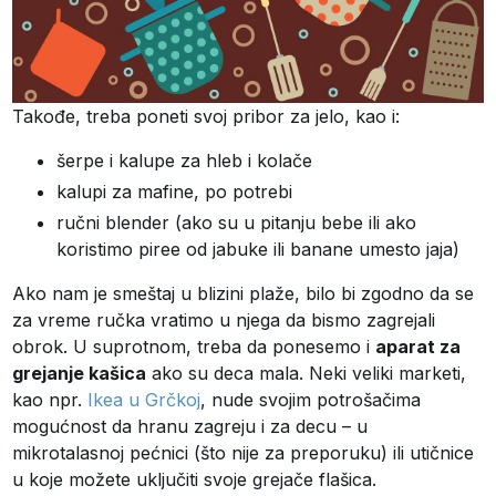
Takođe, treba poneti svoj pribor za jelo, kao i:
šerpe i kalupe za hleb i kolače
kalupi za mafine, po potrebi
ručni blender (ako su u pitanju bebe ili ako
koristimo piree od jabuke ili banane umesto jaja)
Ako nam je smeštaj u blizini plaže, bilo bi zgodno da se
za vreme ručka vratimo u njega da bismo zagrejali
obrok. U suprotnom, treba da ponesemo i
aparat za
grejanje kašica
ako su deca mala. Neki veliki marketi,
kao npr.
Ikea u Grčkoj
, nude svojim potrošačima
mogućnost da hranu zagreju i za decu – u
mikrotalasnoj pećnici (što nije za preporuku) ili utičnice
u koje možete uključiti svoje grejače flašica.