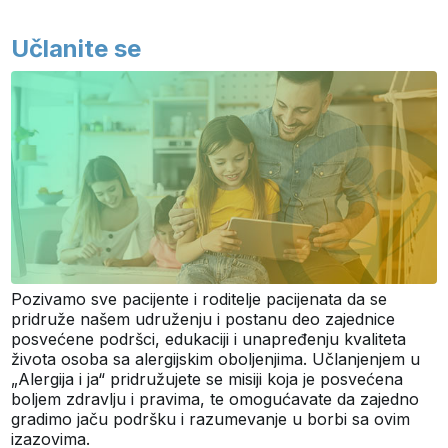
Učlanite se
Pozivamo sve pacijente i roditelje pacijenata da se
pridruže našem udruženju i postanu deo zajednice
posvećene podršci, edukaciji i unapređenju kvaliteta
života osoba sa alergijskim oboljenjima. Učlanjenjem u
„Alergija i ja“ pridružujete se misiji koja je posvećena
boljem zdravlju i pravima, te omogućavate da zajedno
gradimo jaču podršku i razumevanje u borbi sa ovim
izazovima.