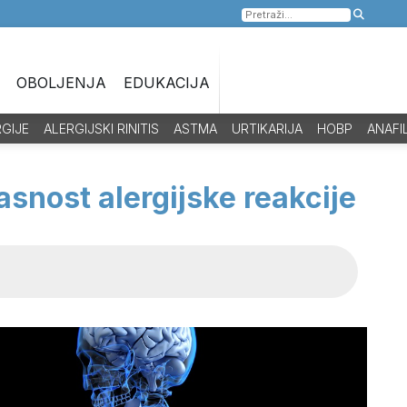
Pretraga
za:
OBOLJENJA
EDUKACIJA
RGIJE
ALERGIJSKI RINITIS
ASTMA
URTIKARIJA
HOBP
ANAFI
asnost alergijske reakcije