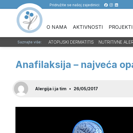
Pridružite se našoj zajedinici:
O NAMA
AKTIVNOSTI
PROJEKTI
ATOPIJSKI DERMATITIS
NUTRITIVNE ALE
Saznajte više:
Anafilaksija – najveća op
Alergija i ja tim
•
26/05/2017