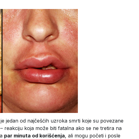
iki je jedan od najčešćih uzroka smrti koje su povezane
– reakciju koja može biti fatalna ako se ne tretira na
ga
par minuta od korišćenja
, ali mogu početi i posle