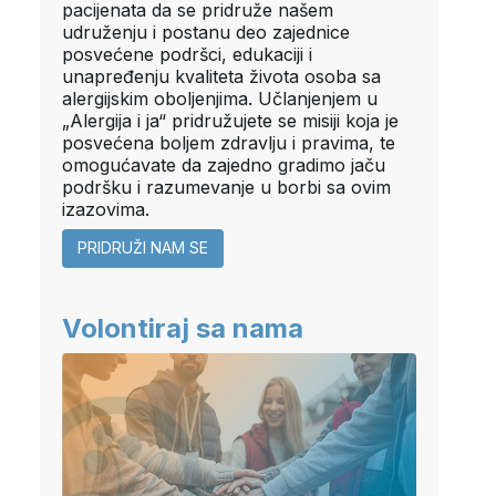
pacijenata da se pridruže našem
udruženju i postanu deo zajednice
posvećene podršci, edukaciji i
unapređenju kvaliteta života osoba sa
alergijskim oboljenjima. Učlanjenjem u
„Alergija i ja“ pridružujete se misiji koja je
posvećena boljem zdravlju i pravima, te
omogućavate da zajedno gradimo jaču
podršku i razumevanje u borbi sa ovim
izazovima.
PRIDRUŽI NAM SE
Volontiraj sa nama