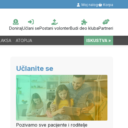
Moj nalog
Korpa
Doniraj
Učlani se
Postani volonter
Budi deo kluba
Partneri
LAKSA
ATOPIJA
ISKUSTVA »
Učlanite se
Pozivamo sve pacijente i roditelje