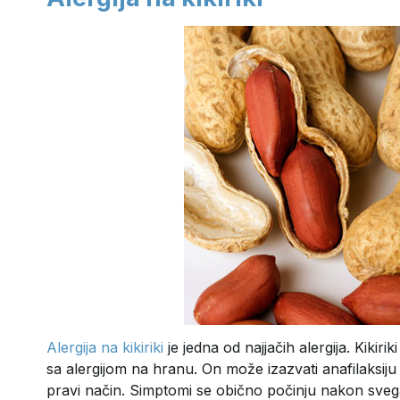
Alergija na kikiriki
je jedna od najjačih alergija. Kikir
sa alergijom na hranu. On može izazvati anafilaksiju 
pravi način. Simptomi se obično počinju nakon sve