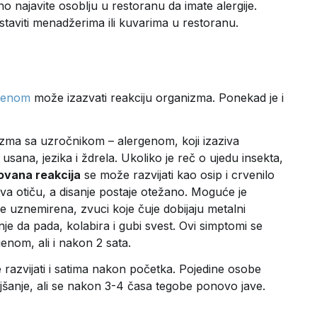
 najavite osoblju u restoranu da imate alergije.
staviti menadžerima ili kuvarima u restoranu.
rgenom
može izazvati reakciju organizma. Ponekad je i
izma sa uzročnikom – alergenom, koji izaziva
usana, jezika i ždrela. Ukoliko je reč o ujedu insekta,
ovana reakcija
se može razvijati kao osip i crvenilo
iva otiču, a disanje postaje otežano. Moguće je
e uznemirena, zvuci koje čuje dobijaju metalni
nje da pada, kolabira i gubi svest. Ovi simptomi se
enom, ali i nakon 2 sata.
 razvijati i satima nakon početka. Pojedine osobe
šanje, ali se nakon 3-4 časa tegobe ponovo jave.