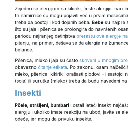
Zajedno sa alergijom na kikiriki, česte alergije, naro
tri namirnice su mogu pojaviti već u prvim mesecima
treba da postoji i kod dojenih beba.
Bebe
su najpre s
što su jaja i pšenica se prolongira do navršenih os
periodu najranijeg detinjstva
prerastu ove alergije n
pitanju, na primer, dešava se da alergija na žumance 
belance.
Pšenica, mleko i jaja su često
skriveni u mnogim pr
obavezno
čitanje etiketa
. Po zakonu, osam najčešćih 
mleko, pšenica, kikiriki, orašasti plodovi – i sastojci 
(soja) ili surutka (mleko) treba da budu navedeni na
Insekti
Pčele, stršljeni, bumbari
i ostali leteći insekti najč
alergiju i ukoliko imate reakciju na ubod, javite se a
odeće, jer mogu da privuku insekte.