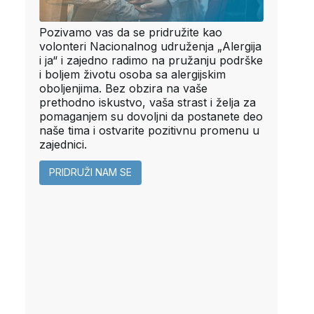
Pozivamo vas da se pridružite kao
volonteri Nacionalnog udruženja „Alergija
i ja“ i zajedno radimo na pružanju podrške
i boljem životu osoba sa alergijskim
oboljenjima. Bez obzira na vaše
prethodno iskustvo, vaša strast i želja za
pomaganjem su dovoljni da postanete deo
naše tima i ostvarite pozitivnu promenu u
zajednici.
PRIDRUŽI NAM SE