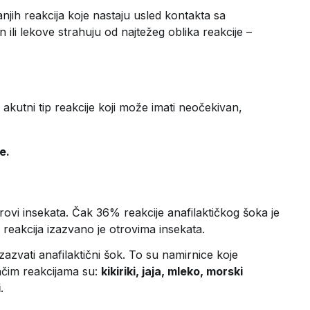
jih reakcija koje nastaju usled kontakta sa
ili lekove strahuju od najtežeg oblika reakcije –
e akutni tip reakcije koji može imati neočekivan,
ve.
trovi insekata. Čak 36% reakcije anafilaktičkog šoka je
reakcija izazvano je otrovima insekata.
azvati anafilaktični šok. To su namirnice koje
ačim reakcijama su:
kikiriki, jaja, mleko, morski
i
.