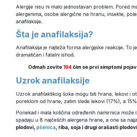
Alergije nisu ni malo jednostavan problem. Pored man
alergenima, osobe alergične na hranu, insekte, polen 
anafilaksije.
Šta je anafilaksija?
Anafilaksija je najteža forma alergijske reakcije. To j
dramatičan i fatalni ishod.
Odmah zovite
194
čim se prvi simptomi poja
Uzrok anafilaksije
Uzrok anafilaktikog šoka mogu biti hrana, lekovi i o
poreklom od hrane, zatim slede lekovi (17%), a 15% 
Ponekad i mala količina određenih namirnica može iz
spadaju u 8 najčešćih alergena hrane, a one sa najj
plodovi,
pšenica
, riba, soja i drugi orašasti plodov