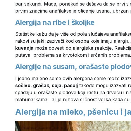
par sekundi. Mada, ponekad se dešava da se prvi sim
prvim znacima anafilakse je oticanje usana, ubrzan pu
Alergija na ribe i školjke
Statistike kažu da je više od pola slučajeva anafila
rakovi su jaki izazivači kod osoba koje imaju alergij
kuvanja
može dovesti do alergijske reakcije. Reakcij
puteva, problema sa krvotokom i srčanih problema.
Alergije na susam, orašaste plodo
I jedno maleno seme ovih alergena seme može izazva
sočivo, grašak, soja, pasulj
takođe mogu izazvati r
spadaju u orašaste plodove koji rastu na drveću i nisu 
mahunarkama, ali je njihova sličnost velika kada su a
Alergija na mleko, pšenicu i j