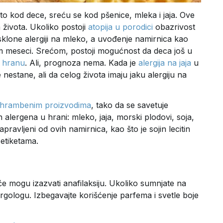
čito kod dece, sreću se kod pšenice, mleka i jaja. Ove
 života. Ukoliko postoji
atopija u porodici
obazrivost
klone alergiji na mleko, a uvođenje namirnica kao
am meseci. Srećom, postoji mogućnost da deca još u
a hranu
. Ali, prognoza nema. Kada je
alergija na jaja
u
nestane, ali da celog života imaju jaku alergiju na
ehrambenim proizvodima
, tako da se savetuje
alergena u hrani: mleko, jaja, morski plodovi, soja,
napravljeni od ovih namirnica, kao što je sojin lecitin
 etiketama.
ešće mogu izazvati anafilaksiju. Ukoliko sumnjate na
lergologu. Izbegavajte korišćenje parfema i svetle boje