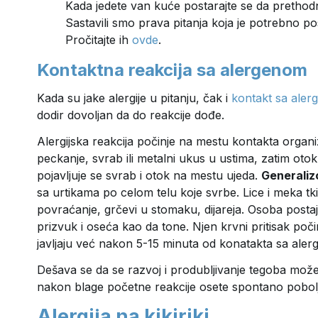
Kada jedete van kuće postarajte se da prethodno
Sastavili smo prava pitanja koja je potrebno po
Pročitajte ih
ovde
.
Kontaktna reakcija sa alergenom
Kada su jake alergije u pitanju, čak i
kontakt sa ale
dodir dovoljan da do reakcije dođe.
Alergijska reakcija počinje na mestu kontakta organ
peckanje, svrab ili metalni ukus u ustima, zatim otok 
pojavljuje se svrab i otok na mestu ujeda.
Generaliz
sa urtikama po celom telu koje svrbe. Lice i meka tk
povraćanje, grčevi u stomaku, dijareja. Osoba postaj
prizvuk i oseća kao da tone. Njen krvni pritisak poči
javljaju već nakon 5-15 minuta od konatakta sa alerg
Dešava se da se razvoj i produbljivanje tegoba može
nakon blage početne reakcije osete spontano pobolj
Alergija na kikiriki