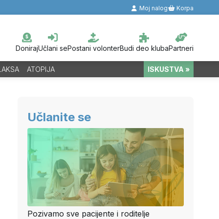
Moj nalog
Korpa
Doniraj
Učlani se
Postani volonter
Budi deo kluba
Partneri
LAKSA
ATOPIJA
ISKUSTVA »
Učlanite se
Pozivamo sve pacijente i roditelje