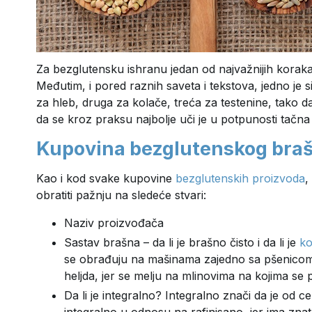
Za bezglutensku ishranu jedan od najvažnijih koraka
Međutim, i pored raznih saveta i tekstova, jedno je 
za hleb, druga za kolače, treća za testenine, tako d
da se kroz praksu najbolje uči je u potpunosti tačna
Kupovina bezglutenskog bra
Kao i kod svake kupovine
bezglutenskih proizvoda
,
obratiti pažnju na sledeće stvari:
Naziv proizvođača
Sastav brašna – da li je brašno čisto i da li je
ko
se obrađuju na mašinama zajedno sa pšenicom.
heljda, jer se melju na mlinovima na kojima se 
Da li je integralno? Integralno znači da je od ce