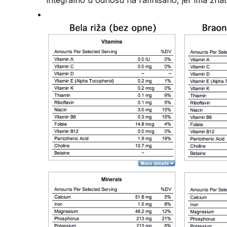
integralno u odnosu na rafinisano, jer ima zna