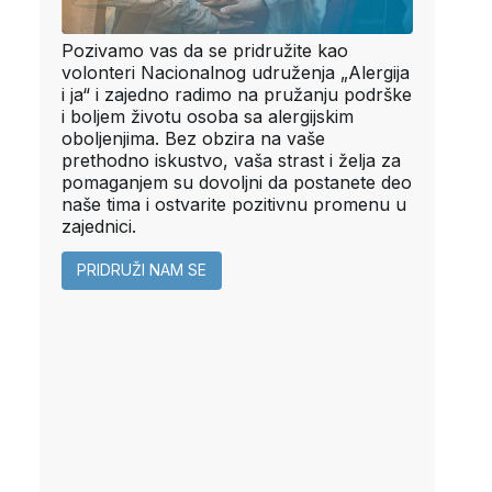
Pozivamo vas da se pridružite kao
volonteri Nacionalnog udruženja „Alergija
i ja“ i zajedno radimo na pružanju podrške
i boljem životu osoba sa alergijskim
oboljenjima. Bez obzira na vaše
prethodno iskustvo, vaša strast i želja za
pomaganjem su dovoljni da postanete deo
naše tima i ostvarite pozitivnu promenu u
zajednici.
PRIDRUŽI NAM SE