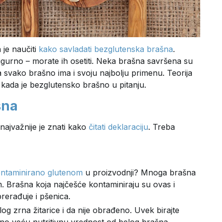
 je naučiti
kako savladati bezglutenska brašna
.
sigurno – morate ih osetiti. Neka brašna savršena su
a svako brašno ima i svoju najbolju primenu. Teorija
 kada je bezglutensko brašno u pitanju.
šna
 najvažnije je znati kako
čitati deklaraciju
. Treba
ntaminirano glutenom
u proizvodnji? Mnoga brašna
 Brašna koja najčešće kontaminiraju su ovas i
prerađuje i pšenica.
log zrna žitarice i da nije obrađeno. Uvek birajte