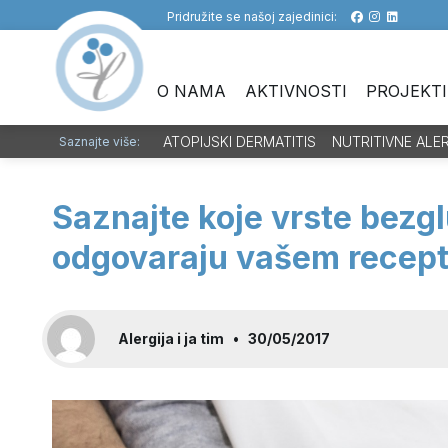
Pridružite se našoj zajedinici:
O NAMA
AKTIVNOSTI
PROJEKTI
ATOPIJSKI DERMATITIS
NUTRITIVNE ALE
Saznajte više:
Saznajte koje vrste bezg
odgovaraju vašem recep
Alergija i ja tim
•
30/05/2017