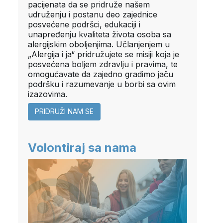
pacijenata da se pridruže našem
udruženju i postanu deo zajednice
posvećene podršci, edukaciji i
unapređenju kvaliteta života osoba sa
alergijskim oboljenjima. Učlanjenjem u
„Alergija i ja“ pridružujete se misiji koja je
posvećena boljem zdravlju i pravima, te
omogućavate da zajedno gradimo jaču
podršku i razumevanje u borbi sa ovim
izazovima.
PRIDRUŽI NAM SE
Volontiraj sa nama