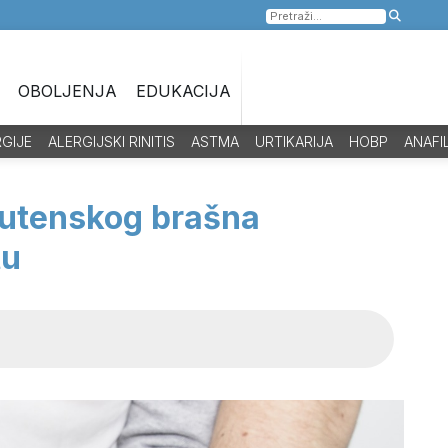
Pretraga
za:
OBOLJENJA
EDUKACIJA
RGIJE
ALERGIJSKI RINITIS
ASTMA
URTIKARIJA
HOBP
ANAFI
lutenskog brašna
tu