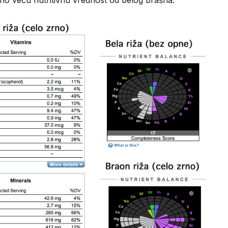
tno veću nutritivnu vrednost od belog brašna.