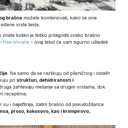
og brašna
možete kombinovati, kako se ona
eđene vrste testa.
znate koliko je teško prilagoditi svako brašno
n free ishrane
– ovaj tekst će vam sigurno uštedeti
čije
. Ne samo da se razlikuju od pšeničnog i ostalih
ikuju po
strukturi, dehidriranosti i
, druga zahtevaju mešanje sa drugim vrstama, dok
m receptima.
r su i najjeftinija, zatim brašno od pseudožitarice
noa, proso, kokosovo, kao i krompirovo,