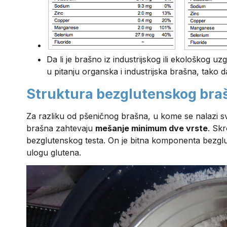
Da li je brašno iz industrijskog ili ekološkog u
u pitanju organska i industrijska brašna, tako 
Struktura bezglutenskog bra
Za razliku od pšeničnog brašna, u kome se nalazi s
brašna zahtevaju
mešanje minimum dve vrste
. Skr
bezglutenskog testa. On je bitna komponenta bezgl
ulogu glutena.