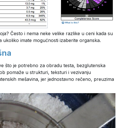
zgoja? Često i nema neke velike razlike u ceni kada su
da ukoliko imate mogućnosti izaberite organska.
šna
ve što je potrebno za obradu testa, bezglutenska
ob pomaže u strukturi, teksturi i vezivanju
utenskih mešavina, jer jednostavno rečeno, preuzima