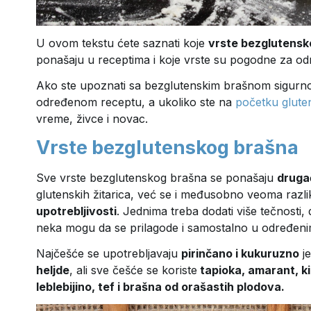
U ovom tekstu ćete saznati koje
vrste bezglutensk
ponašaju u receptima i koje vrste su pogodne za odr
Ako ste upoznati sa bezglutenskim brašnom sigurno 
određenom receptu, a ukoliko ste na
početku glute
vreme, živce i novac.
Vrste bezglutenskog brašna
Sve vrste bezglutenskog brašna se ponašaju
druga
glutenskih žitarica, već se i međusobno veoma razl
upotrebljivosti
. Jednima treba dodati više tečnosti
neka mogu da se prilagode i samostalno u određeni
Najčešće se upotrebljavaju
pirinčano i kukuruzno
je
heljde
, ali sve češće se koriste
tapioka, amarant, ki
leblebijino, tef i brašna od orašastih plodova.