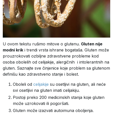
U ovom tekstu rušimo mitove o glutenu.
Gluten nije
modni krik
i trendi vrsta ishrane bogataša. Gluten može
prouzrokovati ozbiljne zdravstvene probleme kod
osoba obolelih od celijakije, alergičnih i intolerantnih na
gluten. Saznajte sve činjenice koje problem sa glutenom
definišu kao zdravstveno stanje i bolest.
Oboleli od
celijakije
su osetljivi na gluten, ali neće
svi osetljivi na gluten imati celijakiju.
Postoji preko 200 medicinskih stanja koje gluten
može uzrokovati ili pogoršati.
Gluten može izazvati autoimuna oboljenja.