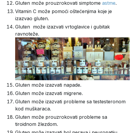
Gluten može prouzrokovati simptome
astme
.
Vitamin C može pomoći oštećenjima koje je
izazvao gluten.
Gluten može izazvati vrtoglavice i gubitak
ravnoteže.
Gluten može izazvati napade.
Gluten može izazvati migrene.
Gluten može izazvati probleme sa testesteronom
kod muškaraca.
Gluten može prouzrokovati probleme sa
tiroidnom žlezdom.
Gluten može izazvati bol nerava i neuropatiju.