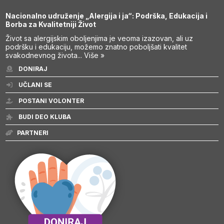
Nacionalno udruženje „Alergija i ja“: Podrška, Edukacija i
Borba za Kvalitetniji Život
Život sa alergijskim oboljenjima je veoma izazovan, ali uz
podršku i edukaciju, možemo znatno poboljšati kvalitet
svakodnevnog života...
Više »
DONIRAJ
UČLANI SE
POSTANI VOLONTER
BUDI DEO KLUBA
PARTNERI