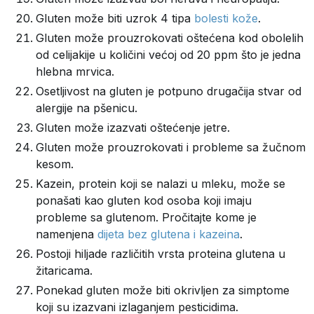
Gluten može biti uzrok 4 tipa
bolesti kože
.
Gluten može prouzrokovati oštećena kod obolelih
od celijakije u količini većoj od 20 ppm što je jedna
hlebna mrvica.
Osetljivost na gluten je potpuno drugačija stvar od
alergije na pšenicu.
Gluten može izazvati oštećenje jetre.
Gluten može prouzrokovati i probleme sa žučnom
kesom.
Kazein, protein koji se nalazi u mleku, može se
ponašati kao gluten kod osoba koji imaju
probleme sa glutenom. Pročitajte kome je
namenjena
dijeta bez glutena i kazeina
.
Postoji hiljade različitih vrsta proteina glutena u
žitaricama.
Ponekad gluten može biti okrivljen za simptome
koji su izazvani izlaganjem pesticidima.