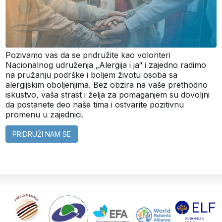
Pozivamo vas da se pridružite kao volonteri
Nacionalnog udruženja „Alergija i ja“ i zajedno radimo
na pružanju podrške i boljem životu osoba sa
alergijskim oboljenjima. Bez obzira na vaše prethodno
iskustvo, vaša strast i želja za pomaganjem su dovoljni
da postanete deo naše tima i ostvarite pozitivnu
promenu u zajednici.
PRIDRUŽI NAM SE