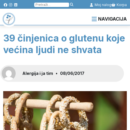
Pretraga
Moj nalog
Korpa
za:
NAVIGACIJA
39 činjenica o glutenu koje
većina ljudi ne shvata
Alergija i ja tim
•
08/06/2017