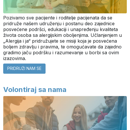
Pozivamo sve pacijente i roditelje pacijenata da se
pridruže našem udruženju i postanu deo zajednice
posvećene podršci, edukaciji i unapređenju kvaliteta
života osoba sa alergijskim oboljenjima. Učlanjenjem u
„Alergija i ja“ pridružujete se misiji koja je posvećena
boljem zdravlju i pravima, te omogućavate da zajedno
gradimo jaču podršku i razumevanje u borbi sa ovim
izazovima.
PRIDRUŽI NAM SE
Volontiraj sa nama