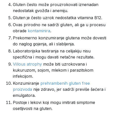
Gluten često može prouzrokovati iznenadan
nedostatak gvožđa i anemiju.
Gluten je često uzrok nedostatka vitamina B12.
Ovas prirodno ne sadrži gluten, ali ga u procesu
obrade
kontaminira
.
Prekomerno konzumiranje glutena može dovesti
do naglog gojenja, ali i slabljenja.
Laboratorijska testiranja na celijakiju nisu
specifična i mogu davati netačne rezultate.
Villous atrophy
može biti uzrokovana i
kukuruzom, sojom, mlekom i parazitskom
infekcijom.
Konzumiranje
prehrambenih gluten free
proizvoda
nije zdravo, jer sadrži previše šećera i
emulgatora.
Postoje i lekovi koji mogu imitirati simptome
osetljivosti na gluten.