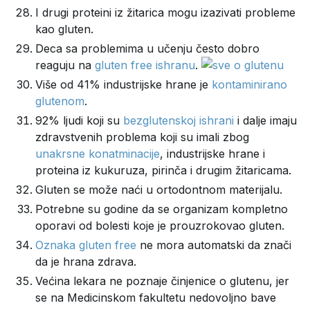
I drugi proteini iz žitarica mogu izazivati probleme
kao gluten.
Deca sa problemima u učenju često dobro
reaguju na
gluten free ishranu
.
Više od 41% industrijske hrane je
kontaminirano
glutenom
.
92% ljudi koji su
bezglutenskoj ishrani
i dalje imaju
zdravstvenih problema koji su imali zbog
unakrsne konatminacije
, industrijske hrane i
proteina iz kukuruza, pirinča i drugim žitaricama.
Gluten se može naći u ortodontnom materijalu.
Potrebne su godine da se organizam kompletno
oporavi od bolesti koje je prouzrokovao gluten.
Oznaka gluten free
ne mora automatski da znači
da je hrana zdrava.
Većina lekara ne poznaje činjenice o glutenu, jer
se na Medicinskom fakultetu nedovoljno bave