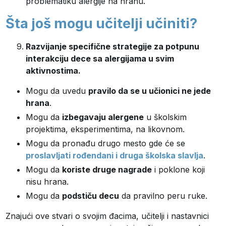
problematiku alergije na hranu.
Šta još mogu učitelji učiniti?
Razvijanje specifične strategije za potpunu
interakciju dece sa alergijama u svim
aktivnostima.
Mogu da uvedu
pravilo da se u učionici ne jede
hrana
.
Mogu da
izbegavaju alergene
u školskim
projektima, eksperimentima, na likovnom.
Mogu da pronađu drugo mesto gde će se
proslavljati rođendani i druga školska slavlja
.
Mogu da
koriste druge nagrade
i poklone koji
nisu hrana.
Mogu da
podstiču decu
da pravilno peru ruke.
Znajući ove stvari o svojim đacima, učitelji i nastavnici