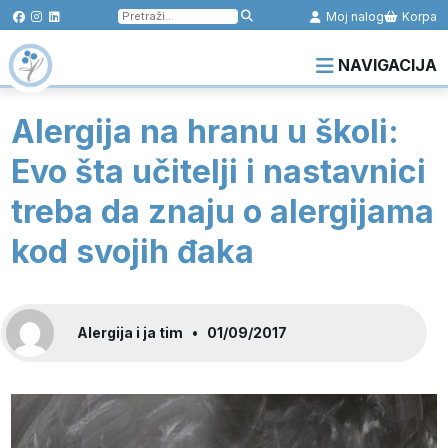
Pretraga
Moj nalog
Korpa
za:
NAVIGACIJA
Alergija na hranu u školi:
Evo šta učitelji i nastavnici
treba da znaju o alergijama
kod svojih đaka
Alergija i ja tim
•
01/09/2017