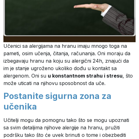
Učenici sa alergijama na hranu imaju mnogo toga na
pameti, osim učenja, čitanja, računanja. Oni moraju da
izbegavaju hranu na koju su alergični 24h, znajući da
im je stanje ugroženo ukoliko dođu u kontakt sa
alergenom. Oni su
u konstantnom strahu i stresu
, što
može uticati na njihovu sposobnost da uče.
Postanite sigurna zona za
učenika
Učitelji mogu da pomognu tako što se mogu upoznati
sa svim detaljima njihove alergije na hranu, pružiti
podršku tako što će uvek brinuti o tome i obezbediti