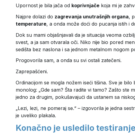
Upornost je bila jača od
koprivnjače
koja mi je zahv
Najpre dolazi do
zagrevanja unutrašnjih organa
, 
temperature
, a onda može doći do pucanja istih i d
Dok su mami objašnjavali da je situacija veoma ozbil
svest, a ja sam otvarala oči. Niko nije bio pored 
sedišta bez naslona i sa jednom metalnom nogom po
Progovorila sam, a onda su svi ostali zatečeni.
Zaprepašćeni.
Ordinacijom se mogla nožem iseći tišina. Sve je bilo 
monolog: „Gde sam? Šta radite vi tamo? Zašto ste me 
jedno za drugim, pokušavajući da ustanem sa niskog
„Lezi, lezi, ne pomeraj se.“ – izgovorila je jedna s
je uveliko plakala.
Konačno je usledilo testiranj