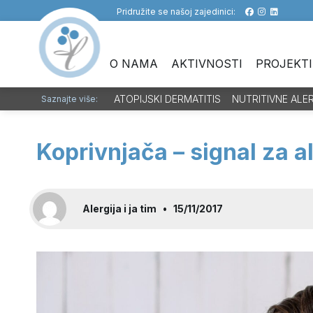
Pridružite se našoj zajedinici:
O NAMA
AKTIVNOSTI
PROJEKTI
ATOPIJSKI DERMATITIS
NUTRITIVNE ALE
Saznajte više:
Koprivnjača – signal za al
Alergija i ja tim
•
15/11/2017