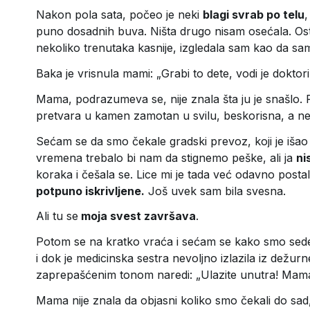
Nakon pola sata, počeo je neki
blagi svrab po telu
,
puno dosadnih buva. Ništa drugo nisam osećala. Ostaj
nekoliko trenutaka kasnije, izgledala sam kao da sa
Baka je vrisnula mami: „Grabi to dete, vodi je dokt
Mama, podrazumeva se, nije znala šta ju je snašlo. P
pretvara u kamen zamotan u svilu, beskorisna, a n
Sećam se da smo čekale gradski prevoz, koji je iša
vremena trebalo bi nam da stignemo peške, ali ja
ni
koraka i češala se. Lice mi je tada već odavno pos
potpuno iskrivljene.
Još uvek sam bila svesna.
Ali tu se
moja svest završava
.
Potom se na kratko vraća i sećam se kako smo sede
i dok je medicinska sestra nevoljno izlazila iz dežur
zaprepašćenim tonom naredi: „Ulazite unutra! Mama,
Mama nije znala da objasni koliko smo čekali do sad, 