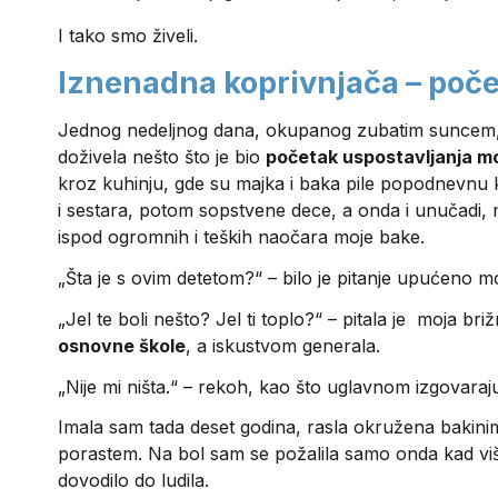
I tako smo živeli.
Iznenadna koprivnjača – poče
Jednog nedeljnog dana, okupanog zubatim suncem, n
doživela nešto što je bio
početak uspostavljanja mo
kroz kuhinju, gde su majka i baka pile popodnevnu 
i sestara, potom sopstvene dece, a onda i unučadi, mo
ispod ogromnih i teških naočara moje bake.
„Šta je s ovim detetom?“ – bilo je pitanje upućeno mo
„Jel te boli nešto? Jel ti toplo?“ – pitala je moja br
osnovne škole
, a iskustvom generala.
„Nije mi ništa.“ – rekoh, kao što uglavnom izgovaraj
Imala sam tada deset godina, rasla okružena bakinim
porastem. Na bol sam se požalila samo onda kad v
dovodilo do ludila.