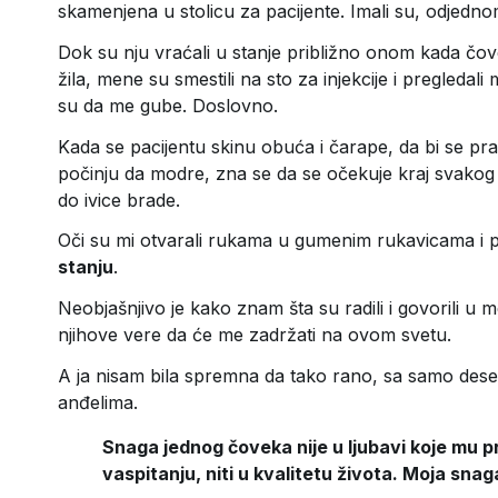
skamenjena u stolicu za pacijente. Imali su, odjed
Dok su nju vraćali u stanje približno onom kada čov
žila, mene su smestili na sto za injekcije i pregledal
su da me gube. Doslovno.
Kada se pacijentu skinu obuća i čarape, da bi se prati
počinju da modre, zna se da se očekuje kraj svako
do ivice brade.
Oči su mi otvarali rukama u gumenim rukavicama i pr
stanju
.
Neobjašnjivo je kako znam šta su radili i govorili 
njihove vere da će me zadržati na ovom svetu.
A ja nisam bila spremna da tako rano, sa samo des
anđelima.
Snaga jednog čoveka nije u ljubavi koje mu pruž
vaspitanju, niti u kvalitetu života. Moja snag