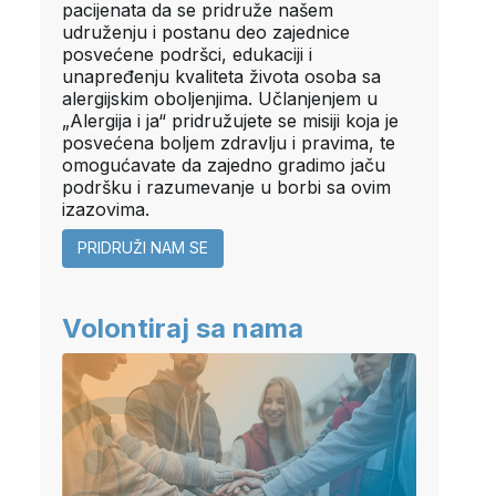
pacijenata da se pridruže našem
udruženju i postanu deo zajednice
posvećene podršci, edukaciji i
unapređenju kvaliteta života osoba sa
alergijskim oboljenjima. Učlanjenjem u
„Alergija i ja“ pridružujete se misiji koja je
posvećena boljem zdravlju i pravima, te
omogućavate da zajedno gradimo jaču
podršku i razumevanje u borbi sa ovim
izazovima.
PRIDRUŽI NAM SE
Volontiraj sa nama