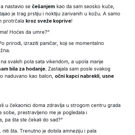
 a nastavio se
češanjem
kao da sam seosko kuče,
ao je trag prstiju i noktiju zarivanih u kožu. A samo
m protrčala
kroz sveže koprive
!
orima! Hoćes da umre?“
o prirodi, izraziti paničar, koji se momentalno
ežna.
o na svakih pola sata vikendom, a upola manje
sam bila za hodanje
. Zastajala sam posle svakog
talo naduvano kao balon,
očni kapci nabrekli
,
usne
li u čekaonici doma zdravlja u strogom centru grada
ne sobe, prestravljeno me je pogledala i
 pa šta ste čekali do sad?“
niti šta. Trenutno je dobila amneziju i pala