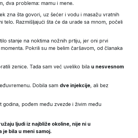
nom, dva problema: mamu i mene.
ek zna šta govori, uz šećer i vodu i masažu vratnih
i mi telo. Razmišljajući šta će da urade sa mnom, počeli
lo stanje na noktima nožnih prtiju, jer oni prvi
g momenta. Pokrili su me belim čaršavom, od članaka
atili zenice. Tada sam već uveliko bila
u nesvesnom
u međuvremenu. Dobila sam
dve injekcije
, ali bez
et godina, pođem među zvezde i živim među
aju ljudi iz najbliže okoline, nije ni u
a je bila u meni samoj.