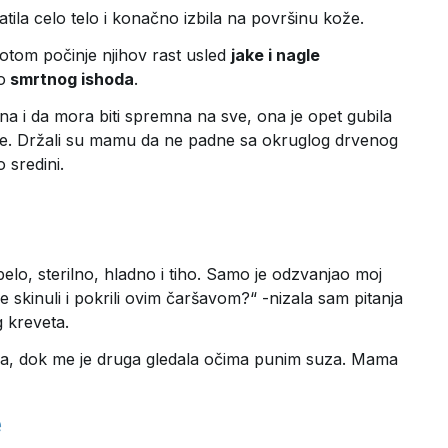
atila celo telo i konačno izbila na površinu kože.
potom počinje njihov rast usled
jake i nagle
o
smrtnog ishoda
.
jna i da mora biti spremna na sve, ona je opet gubila
mene. Držali su mamu da ne padne sa okruglog drvenog
 sredini.
belo, sterilno, hladno i tiho. Samo je odzvanjao moj
skinuli i pokrili ovim čaršavom?“ -nizala sam pitanja
 kreveta.
estra, dok me je druga gledala očima punim suza. Mama
e