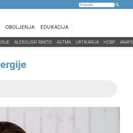
Pretraga
za:
OBOLJENJA
EDUKACIJA
RGIJE
ALERGIJSKI RINITIS
ASTMA
URTIKARIJA
HOBP
ANAFI
ergije