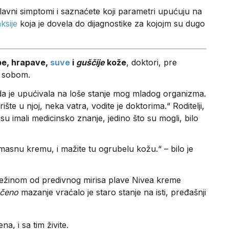
 glavni simptomi i saznaćete koji parametri upućuju na
ksije
koja je dovela do dijagnostike za kojojm su dugo
be, hrapave,
suve
i
guščije
kože
, doktori, pre
ed sobom.
a je upućivala na loše stanje mog mladog organizma.
ište u njoj, neka vatra, vodite je doktorima.“ Roditelji,
su imali medicinsko znanje, jedino što su mogli, bilo
nu kremu, i mažite tu ogrubelu kožu.“ – bilo je
je svežinom od predivnog mirisa plave Nivea kreme
očeno
mazanje vraćalo je staro stanje na isti, pređašnji
na, i sa tim živite.