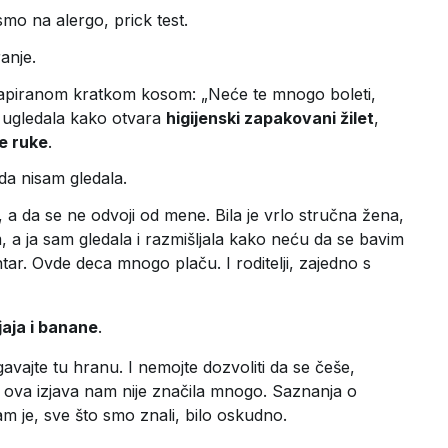
mo na alergo, prick test.
anje.
tapiranom kratkom kosom: „Neće te mnogo boleti,
ugledala kako otvara
higijenski zapakovani žilet
,
e ruke
.
 da nisam gledala.
 a da se ne odvoji od mene. Bila je vrlo stručna žena,
, a ja sam gledala i razmišljala kako neću da se bavim
ar. Ovde deca mnogo plaču. I roditelji, zajedno s
jaja i banane
.
gavajte tu hranu. I nemojte dozvoliti da se češe,
, ova izjava nam nije značila mnogo. Saznanja o
m je, sve što smo znali, bilo oskudno.