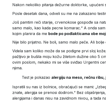
Nakon nekoliko pitanja dežurne doktorke, upućeni s
Posle desetak dana, odveli su me na zakazano testir
Još pamtim reči starije, crvenokose gospođe sa na
samo malo, kao kada pecne komarac.“ A onda sam 
kojim planira da me
bode po podlakticama obe moj
Nije bilo prijatno. Ne boli, samo malo peče. Ali bolje
Videla sam koliko može da se podigne prvi sloj kože,
pažljivo je bušila moju kožu žiletom dužine oko 5 cm
ovim poslom, nekako mi se više sviđao Urgentni cent
njima.
Test je pokazao
alergiju na meso, rečnu ribu, 
Ispratili su nas iz bolnice, obraćajući se mami: „Izbe
znate, alergija se prenosi dodirom.“ Bez objašnjenja
alergijama i danas nisu na zavidnom nivou, a tada na