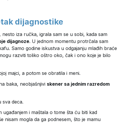
tak dijagnostike
esto iza ručka, igrala sam se u sobi, kada sam
je dijagnoze
. U jednom momentu protrčala sam
kafu. Samo godine iskustva u odgajanju mlađih braće
gu razviti toliko oštro oko, čak i ono koje je bilo
joj majci, a potom se obratila i meni.
ižna baka, neobjašnjivi
skener sa jednim razredom
u sva deca.
 ugađanjem i maštala o tome šta ću biti kad
iše nisam mogla da ga podnesem, što je mamu