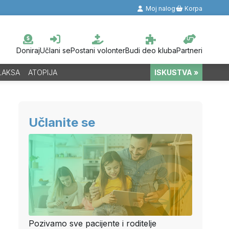
Moj nalog
Korpa
Doniraj
Učlani se
Postani volonter
Budi deo kluba
Partneri
LAKSA
ATOPIJA
ISKUSTVA »
Učlanite se
Pozivamo sve pacijente i roditelje