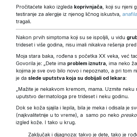
Pročitaćete kako izgleda
koprivnjača
, koji su njeni
testiranje za alergije iz njenog ličnog iskustva,
anafila
tragali.
Nakon prvih simptoma koji su se ispoljili, u vidu
gru
trideset i više godina, nisu imali nikakva rešenja pr
Moja stara baka, rođena s početka XX veka, već tad
Govorila je: „Dete ima
problem iznutra
, ima neko žar
kojima je sve ovo bilo novo i nepoznato, a pri tom ni
je da
slede uputstva koja su dobijali od lekara
:
„Mažite je nekakvom kremom, mama. Uzmite neku mas
uputstvo dermatologa pre trideset i neku godinu.
Dok se koža sjajila i lepila, bila je meka i odisala 
(najkvalitetnije u to vreme), a samo po neko
presk
izgled kože. I tako u krug.
Zaključak i dijagnoza: takvo je dete, tako je rođe