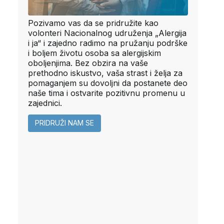
Pozivamo vas da se pridružite kao
volonteri Nacionalnog udruženja „Alergija
i ja“ i zajedno radimo na pružanju podrške
i boljem životu osoba sa alergijskim
oboljenjima. Bez obzira na vaše
prethodno iskustvo, vaša strast i želja za
pomaganjem su dovoljni da postanete deo
naše tima i ostvarite pozitivnu promenu u
zajednici.
PRIDRUŽI NAM SE