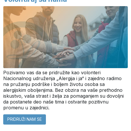
Pozivamo vas da se pridružite kao volonteri
Nacionalnog udruženja „Alergija i ja“ i zajedno radimo
na pružanju podrške i boljem životu osoba sa
alergijskim oboljenjima. Bez obzira na vaše prethodno
iskustvo, vaša strast i želja za pomaganjem su dovoljni
da postanete deo naše tima i ostvarite pozitivnu
promenu u zajednici.
PRIDRUŽI NAM SE