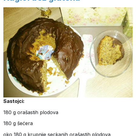
Sastojci:
180 g orašastih plodova
180 g šećera
oko 180 g krupnije seckanih orašastih plodova