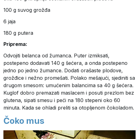
100 g suvog grožđa
6 jaja
180 g putera
Priprema:
Odvojiti belanca od žumanca. Puter izmiksati,
postepeno dodavati 140 g šećera, a onda postepeno
jedno po jedno žumance. Dodati orašaste plodove,
grožđice i nežno promešati. Polako mešajući, sjediniti sa
drugom smesom: umućenim balancima sa 40 g šećera.
Kuglof dobro premazati maslacem i posuti prezlom bez
glutena, sipati smesu i peći na 180 stepeni oko 60
minuta. Kada se ohladi preliti sa otopljenom čokoladom.
Čoko mus