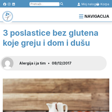
Pretraga
Moj nalog
Korpa
za:
NAVIGACIJA
3 poslastice bez glutena
koje greju i dom i dušu
Alergija i ja tim
•
08/12/2017