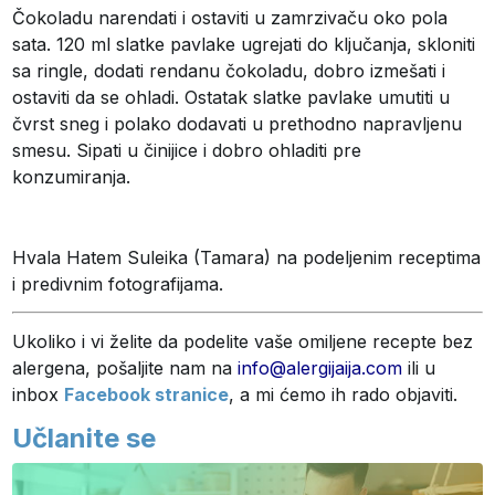
Čokoladu narendati i ostaviti u zamrzivaču oko pola
sata. 120 ml slatke pavlake ugrejati do ključanja, skloniti
sa ringle, dodati rendanu čokoladu, dobro izmešati i
ostaviti da se ohladi. Ostatak slatke pavlake umutiti u
čvrst sneg i polako dodavati u prethodno napravljenu
smesu. Sipati u činijice i dobro ohladiti pre
konzumiranja.
Hvala Hatem Suleika (Tamara) na podeljenim receptima
i predivnim fotografijama.
Ukoliko i vi želite da podelite vaše omiljene recepte bez
alergena, pošaljite nam na
info@alergijaija.com
ili u
inbox
Facebook stranice
, a mi ćemo ih rado objaviti.
Učlanite se