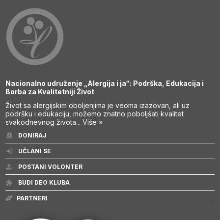
Nacionalno udruženje „Alergija i ja“: Podrška, Edukacija i
Borba za Kvalitetniji Život
Život sa alergijskim oboljenjima je veoma izazovan, ali uz
podršku i edukaciju, možemo znatno poboljšati kvalitet
svakodnevnog života...
Više »
DONIRAJ
UČLANI SE
POSTANI VOLONTER
BUDI DEO KLUBA
PARTNERI