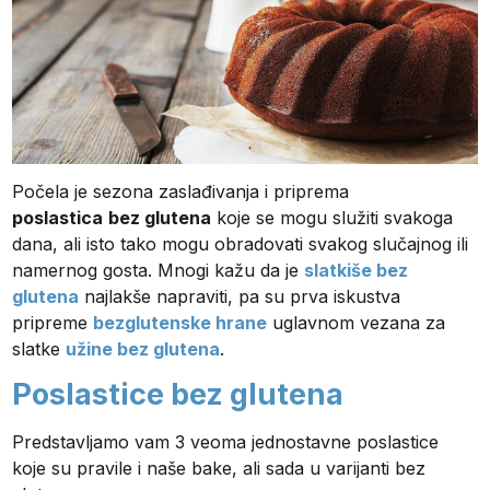
Počela je sezona zaslađivanja i priprema
poslastica
bez glutena
koje se mogu služiti svakoga
dana, ali isto tako mogu obradovati svakog slučajnog ili
namernog gosta. Mnogi kažu da je
slatkiše bez
glutena
najlakše napraviti, pa su prva iskustva
pripreme
bezglutenske hrane
uglavnom vezana za
slatke
užine bez glutena
.
Poslastice bez glutena
Predstavljamo vam 3 veoma jednostavne poslastice
koje su pravile i naše bake, ali sada u varijanti bez