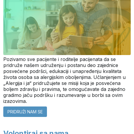
Pozivamo sve pacijente i roditelje pacijenata da se
pridruže našem udruženju i postanu deo zajednice
posvećene podršci, edukaciji i unapređenju kvaliteta
života osoba sa alergijskim oboljenjima. Učlanjenjem u
„Alergija i ja“ pridružujete se misiji koja je posvećena
boljem zdravlju i pravima, te omogućavate da zajedno
gradimo jaču podršku i razumevanje u borbi sa ovim
izazovima.
PRIDRUŽI NAM SE
Volontiraj sa nama