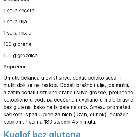
1 šolja šećera
1 šolja ulja
1 šolja mix c
100 g oraha
100 g grožđica
Priprema:
Umutiti belanca u čvrst sneg, dodati polako šećer i
mutiti dok se ne rastopi. Dodati brašno i ulje, još mutiti,
a zatim dodati usitnjene orahe i suvo grožđe, prethodno
potopljeno u vodi, pa oceđeno i uvaljano u malo brašna
bez glutena, kako ne bi pale na dno. Smesu promešati
kašikom, sipati u pleh za hleb (uzan, dubok), obložen
papirom. Peći na 180 stepeni 45 minuta.
Kuglof bez glutena