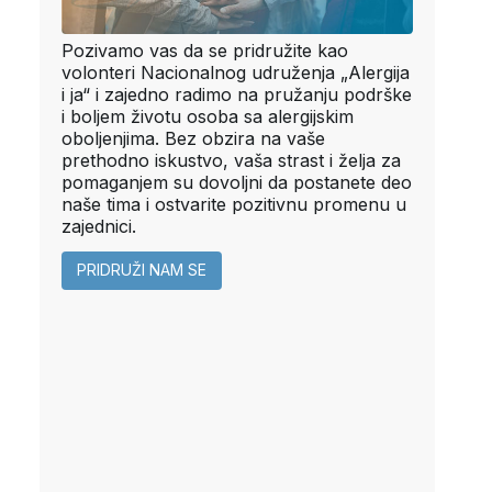
Pozivamo vas da se pridružite kao
volonteri Nacionalnog udruženja „Alergija
i ja“ i zajedno radimo na pružanju podrške
i boljem životu osoba sa alergijskim
oboljenjima. Bez obzira na vaše
prethodno iskustvo, vaša strast i želja za
pomaganjem su dovoljni da postanete deo
naše tima i ostvarite pozitivnu promenu u
zajednici.
PRIDRUŽI NAM SE