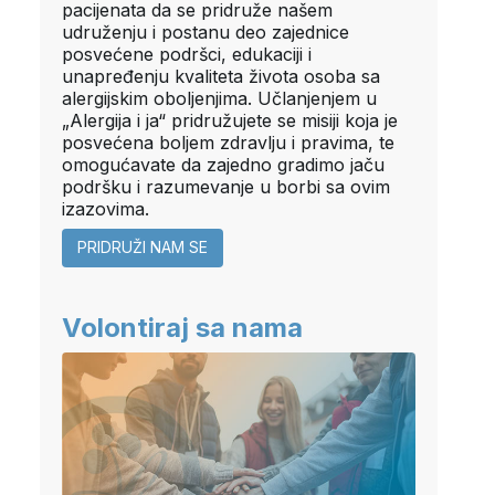
pacijenata da se pridruže našem
udruženju i postanu deo zajednice
posvećene podršci, edukaciji i
unapređenju kvaliteta života osoba sa
alergijskim oboljenjima. Učlanjenjem u
„Alergija i ja“ pridružujete se misiji koja je
posvećena boljem zdravlju i pravima, te
omogućavate da zajedno gradimo jaču
podršku i razumevanje u borbi sa ovim
izazovima.
PRIDRUŽI NAM SE
Volontiraj sa nama