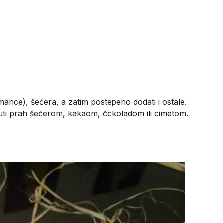
mance), šećera, a zatim postepeno dodati i ostale.
suti prah šećerom, kakaom, čokoladom ili cimetom.