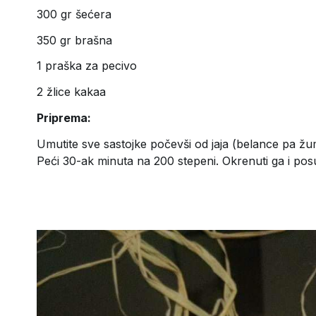
300 gr šećera
350 gr brašna
1 praška za pecivo
2 žlice kakaa
Priprema:
Umutite sve sastojke počevši od jaja (belance pa žu
Peći 30-ak minuta na 200 stepeni. Okrenuti ga i po