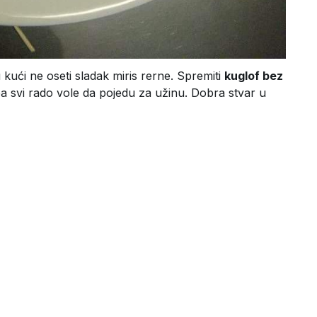
 kući ne oseti sladak miris rerne. Spremiti
kuglof bez
a svi rado vole da pojedu za užinu. Dobra stvar u