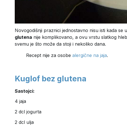
Novogodišnji praznici jednostavno nisu isti kada se u
glutena
nije komplikovano, a ovu vrstu slatkog hleb
svemu je što može da stoji i nekoliko dana.
Recept nije za osobe
alergične na jaja
.
Kuglof bez glutena
Sastojci:
4 jaja
2 dcl jogurta
2 dcl ulja