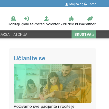
Moj nalog
Korpa
Doniraj
Učlani se
Postani volonter
Budi deo kluba
Partneri
LAKSA
ATOPIJA
ISKUSTVA »
Učlanite se
Pozivamo sve pacijente i roditelje