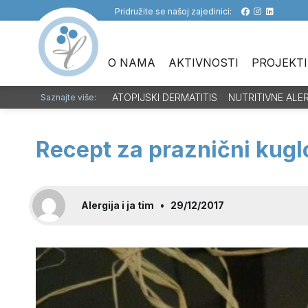
Pridružite se našoj zajedinici:
O NAMA
AKTIVNOSTI
PROJEKTI
ATOPIJSKI DERMATITIS
NUTRITIVNE ALE
Saznajte više:
Recept za praznični kugl
Alergija i ja tim
•
29/12/2017