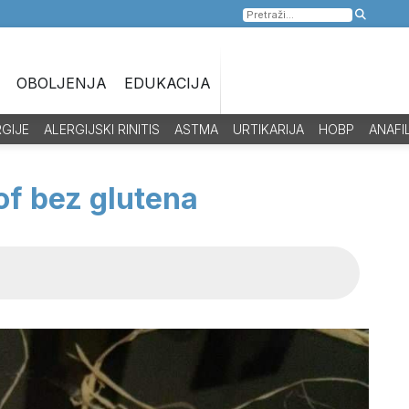
Pretraga
za:
OBOLJENJA
EDUKACIJA
RGIJE
ALERGIJSKI RINITIS
ASTMA
URTIKARIJA
HOBP
ANAFI
of bez glutena