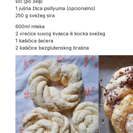
sol (po želji)
1 jušna žlica psillyuma (opcionalno)
250 g svežeg sira
600ml mleka
2 vrećice suvog kvasca ili kocka svežeg
1 kašičica šećera
2 kašičice bezglutenskog brašna