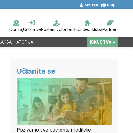
Moj nalog
Korpa
Doniraj
Učlani se
Postani volonter
Budi deo kluba
Partneri
LAKSA
ATOPIJA
ISKUSTVA »
Učlanite se
Pozivamo sve pacijente i roditelje