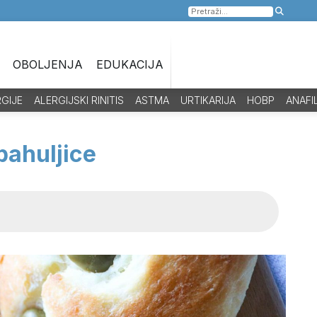
Pretraga
za:
OBOLJENJA
EDUKACIJA
RGIJE
ALERGIJSKI RINITIS
ASTMA
URTIKARIJA
HOBP
ANAFI
pahuljice