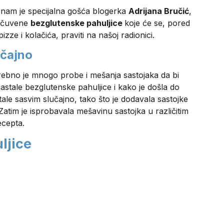
 nam je specijalna gošća blogerka
Adrijana Bručić
,
e čuvene
bezglutenske pahuljice
koje će se, pored
ze i kolačića, praviti na našoj radionici.
učajno
rebno je mnogo probe i mešanja sastojaka da bi
nastale bezglutenske pahuljice i kako je došla do
ale sasvim slučajno, tako što je dodavala sastojke
tim je isprobavala mešavinu sastojka u različitim
ecepta.
ljice