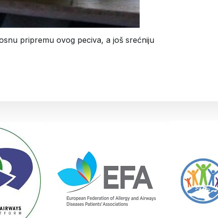
osnu pripremu ovog peciva, a još srećniju