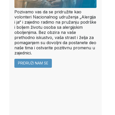
Pozivamo vas da se pridružite kao
volonteri Nacionalnog udruženja „Alergija
i ja“ i zajedno radimo na pružanju podrške
i boljem životu osoba sa alergijskim
oboljenjima. Bez obzira na vaše
prethodno iskustvo, vaša strast i želja za
pomaganjem su dovoljni da postanete deo
naše tima i ostvarite pozitivnu promenu u
zajednici.
PRIDRUŽI NAM SE