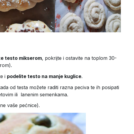
te testo mikserom
, pokrijte i ostavite na toplom 30-
erom).
e i
podelite testo na manje kuglice
.
ada od testa možete raditi razna peciva te ih
posipati
tovim ili lanenim semenkama.
ine vaše pećnice).