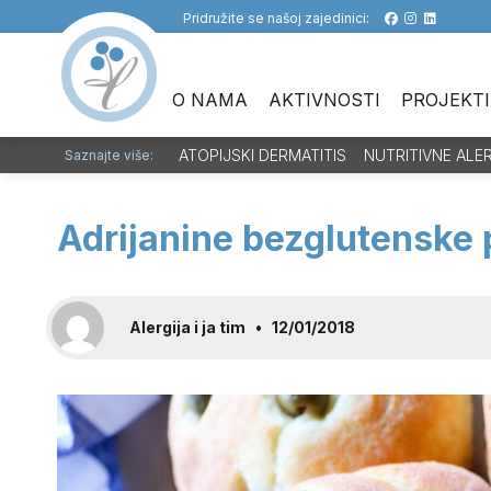
Pridružite se našoj zajedinici:
O NAMA
AKTIVNOSTI
PROJEKTI
ATOPIJSKI DERMATITIS
NUTRITIVNE ALE
Saznajte više:
Adrijanine bezglutenske 
Alergija i ja tim
•
12/01/2018