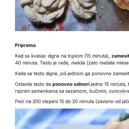
Priprema
Kad se kvasac digne na toplom (15 minuta),
zamesi
40 minuta. Testo je ređe, mekše (zato mešate miks
Kada se testo digne, još jednom ga ponovno zamesit
Ostavite testo da
ponovno odmori
jedno 15 minuta, t
raznim semenkama sa sezamom, bučinim, suncokre
Peći na 200 stepeni 15 do 20 minuta (zavisno od jač