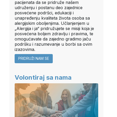
pacijenata da se pridruže našem
udruženju i postanu deo zajednice
posvećene podršci, edukaciji i
unapređenju kvaliteta života osoba sa
alergijskim oboljenjima. Učlanjenjem u
„Alergija i ja“ pridružujete se misiji koja je
posvećena boljem zdravlju i pravima, te
omogućavate da zajedno gradimo jaču
podršku i razumevanje u borbi sa ovim
izazovima.
PRIDRUŽI NAM SE
Volontiraj sa nama