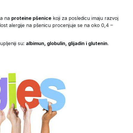
ja na
proteine pšenice
koji za posledicu imaju razvoj
st alergije na pšenicu procenjuje se na oko 0,4 –
upljeniji su:
albimun, globulin, glijadin i glutenin
.