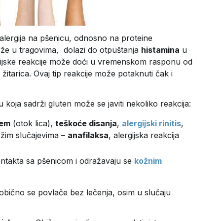
i alergija na pšenicu, odnosno na proteine
drže u tragovima, dolazi do otpuštanja
histamina
u
gijske reakcije može doći u vremenskom rasponu od
itarica. Ovaj tip reakcije može potaknuti čak i
koja sadrži gluten može se javiti nekoliko reakcija:
dem
(otok lica),
teškoće disanja
,
alergijski rinitis
,
težim slučajevima –
anafilaksa
, alergijska reakcija
kontakta sa pšenicom i odražavaju se
kožnim
bično se povlače bez lečenja, osim u slučaju