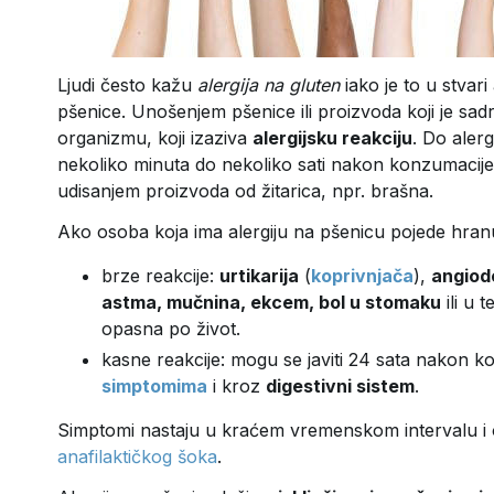
Ljudi često kažu
alergija na gluten
iako je to u stvar
pšenice. Unošenjem pšenice ili proizvoda koji je sa
organizmu, koji izaziva
alergijsku reakciju
. Do aler
nekoliko minuta do nekoliko sati nakon konzumacije ž
udisanjem proizvoda od žitarica, npr. brašna.
Ako osoba koja ima alergiju na pšenicu pojede hranu 
brze reakcije:
urtikarija
(
koprivnjača
),
angio
astma, mučnina, ekcem, bol u stomaku
ili u 
opasna po život.
kasne reakcije: mogu se javiti 24 sata nakon 
simptomima
i kroz
digestivni sistem
.
Simptomi nastaju u kraćem vremenskom intervalu i o
anafilaktičkog šoka
.