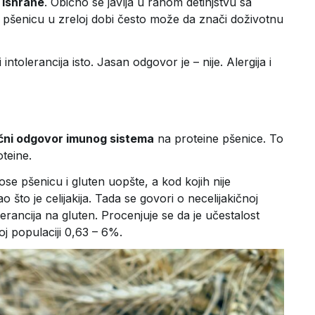
 ishrane
. Obično se javlja u ranom detinjstvu sa
a pšenicu u zreloj dobi često može da znači doživotnu
 intolerancija isto. Jasan odgovor je – nije. Alergija i
kični odgovor imunog sistema
na proteine pšenice. To
oteine.
se pšenicu i gluten uopšte, a kod kojih nije
 što je celijakija. Tada se govori o necelijakičnoj
ntolerancija na gluten. Procenjuje se da je učestalost
 populaciji 0,63 – 6%.