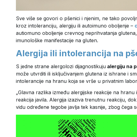
Sve više se govori o pšenici i njenim, ne tako povo
kroz intoleranciju, alergiju ili autoimuno oboljenje –
c
autiomuno oboljenje crevnog neprihvatanja glutena
imunološke manifestacije na gluten.
Alergija ili intolerancija na p
S jedne strane alergolozi dijagnostikuju
alergiju na 
može utvrditi ili isključivanjem glutena iz ishrane i
intolerancije na hranu koja se vrše u privatnim labor
„Glavna razlika između alergijske reakcije na hranu i
reakcija javila. Alergija izaziva trenutnu reakciju, d
vidu određene tegobe javlja tek kasnije, zbog čega 