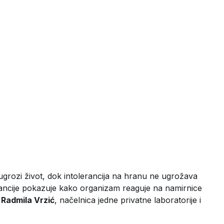
grozi život, dok intolerancija na hranu ne ugrožava
lerancije pokazuje kako organizam reaguje na namirnice
 Radmila Vrzić
, načelnica jedne privatne laboratorije i