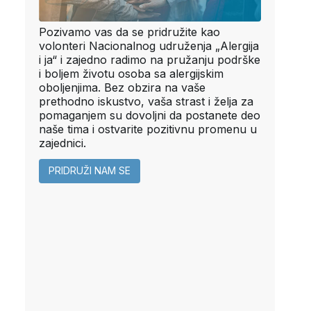
Pozivamo vas da se pridružite kao
volonteri Nacionalnog udruženja „Alergija
i ja“ i zajedno radimo na pružanju podrške
i boljem životu osoba sa alergijskim
oboljenjima. Bez obzira na vaše
prethodno iskustvo, vaša strast i želja za
pomaganjem su dovoljni da postanete deo
naše tima i ostvarite pozitivnu promenu u
zajednici.
PRIDRUŽI NAM SE