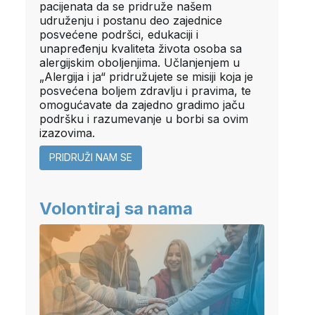
pacijenata da se pridruže našem
udruženju i postanu deo zajednice
posvećene podršci, edukaciji i
unapređenju kvaliteta života osoba sa
alergijskim oboljenjima. Učlanjenjem u
„Alergija i ja“ pridružujete se misiji koja je
posvećena boljem zdravlju i pravima, te
omogućavate da zajedno gradimo jaču
podršku i razumevanje u borbi sa ovim
izazovima.
PRIDRUŽI NAM SE
Volontiraj sa nama