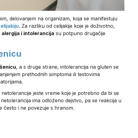
ljnim, delovanjem na organizam, koja se manifestuju
elijakiju
. Za razliku od celijakije koje je doživotno,
,
alergija i intolerancija
su potpuno drugačije
šenicu
pšenicu
, a s druge strane, intolerancija na gluten se
 smanjenjem prethodnih simptoma ili testovima
atorijama.
 netolerancije jeste vreme koje je potrebno da bi se
ok netolerancija ima odloženo dejstvo, pa se reakcija u
se često i ne povezuje s hranom.