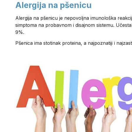
Alergija na pšenicu
Alergija na pšenicu je nepovoljna imunološka reakci
simptoma na probavnom i disajnom sistemu. Učestalo
9%.
Pšenica ima stotinak proteina, a najpoznatiji i najzast