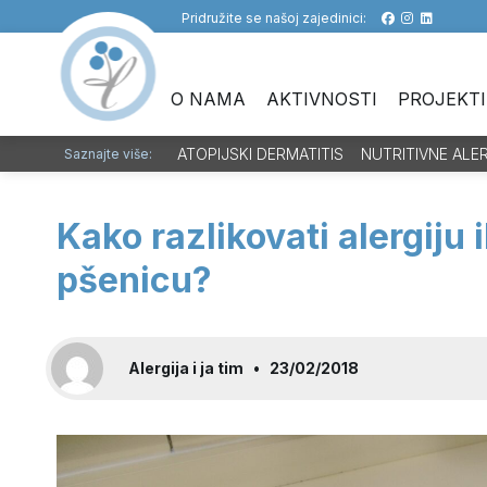
Pridružite se našoj zajedinici:
O NAMA
AKTIVNOSTI
PROJEKTI
ATOPIJSKI DERMATITIS
NUTRITIVNE ALE
Saznajte više:
Kako razlikovati alergiju i
pšenicu?
Alergija i ja tim
•
23/02/2018