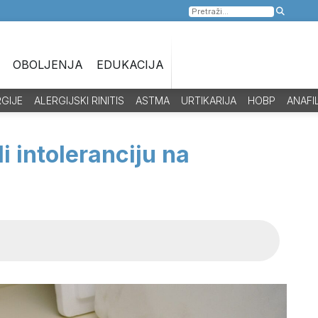
Pretraga
za:
OBOLJENJA
EDUKACIJA
RGIJE
ALERGIJSKI RINITIS
ASTMA
URTIKARIJA
HOBP
ANAFI
li intoleranciju na