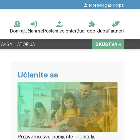
Moj nalog
Korpa
Doniraj
Učlani se
Postani volonter
Budi deo kluba
Partneri
LAKSA
ATOPIJA
ISKUSTVA »
Učlanite se
Pozivamo sve pacijente i roditelje