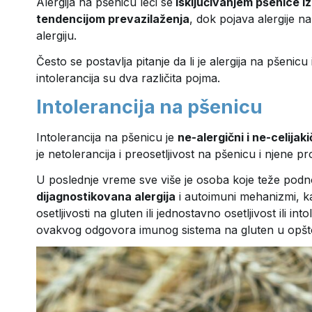
Alergija na pšenicu leči se
isključivanjem pšenice iz
tendencijom prevazilaženja
, dok pojava alergije n
alergiju.
Često se postavlja pitanje da li je alergija na pšenicu i
intolerancija su dva različita pojma.
Intolerancija na pšenicu
Intolerancija na pšenicu je
ne-alergični i ne-celija
je netolerancija i preosetljivost na pšenicu i njene pr
U poslednje vreme sve više je osoba koje teže podno
dijagnostikovana alergija
i autoimuni mehanizmi, kao
osetljivosti na gluten ili jednostavno osetljivost ili i
ovakvog odgovora imunog sistema na gluten u opštoj