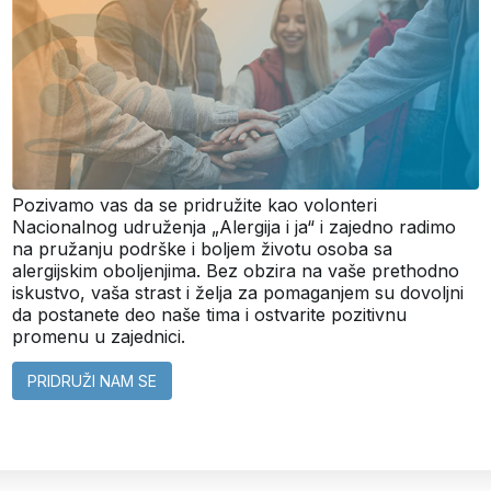
Pozivamo vas da se pridružite kao volonteri
Nacionalnog udruženja „Alergija i ja“ i zajedno radimo
na pružanju podrške i boljem životu osoba sa
alergijskim oboljenjima. Bez obzira na vaše prethodno
iskustvo, vaša strast i želja za pomaganjem su dovoljni
da postanete deo naše tima i ostvarite pozitivnu
promenu u zajednici.
PRIDRUŽI NAM SE