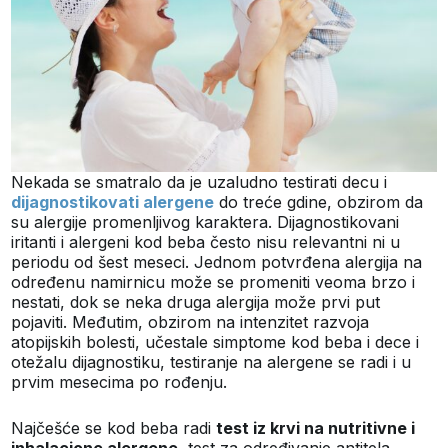
Nekada se smatralo da je uzaludno testirati decu i
dijagnostikovati alergene
do treće gdine, obzirom da
su alergije promenljivog karaktera. Dijagnostikovani
iritanti i alergeni kod beba često nisu relevantni ni u
periodu od šest meseci. Jednom potvrđena alergija na
određenu namirnicu može se promeniti veoma brzo i
nestati, dok se neka druga alergija može prvi put
pojaviti. Međutim, obzirom na intenzitet razvoja
atopijskih bolesti, učestale simptome kod beba i dece i
otežalu dijagnostiku, testiranje na alergene se radi i u
prvim mesecima po rođenju.
Najčešće se kod beba radi
test iz krvi na nutritivne i