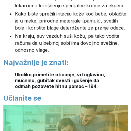
lekarom o korišćenju specijalne kreme za ekcem.
Kako biste sprečili iritaciju kože kod bebe, oblačite
je u meke, prirodne materijale (pamuk), svetlih
boja i koristite blage deterdžente za pranje odeće.
Na kraju, suv vazduh suši kožu, pa tako vodite
računa da u bebinoj sobi ima dovoljno svežine,
odnosno vlage.
Najvažnije je znati:
Ukoliko primetite oticanje, vrtoglavicu,
mučninu, gubitak svesti i gušenje da
odmah pozovete hitnu pomoć – 194
.
Učlanite se