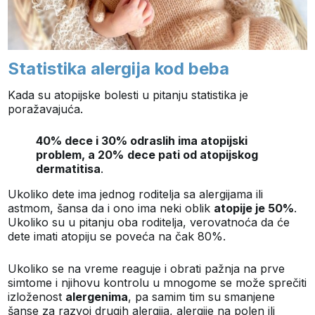
Statistika alergija kod beba
Kada su atopijske bolesti u pitanju statistika je
poražavajuća.
40% dece i 30% odraslih ima atopijski
problem, a 20%
dece pati od atopijskog
dermatitisa
.
Ukoliko dete ima jednog roditelja sa alergijama ili
astmom, šansa da i ono ima neki oblik
atopije je 50%
.
Ukoliko su u pitanju oba roditelja, verovatnoća da će
dete imati atopiju se poveća na čak 80%.
Ukoliko se na vreme reaguje i obrati pažnja na prve
simtome i njihovu kontrolu u mnogome se može sprečiti
izloženost
alergenima
, pa samim tim su smanjene
šanse za razvoj drugih alergija, alergije na polen ili