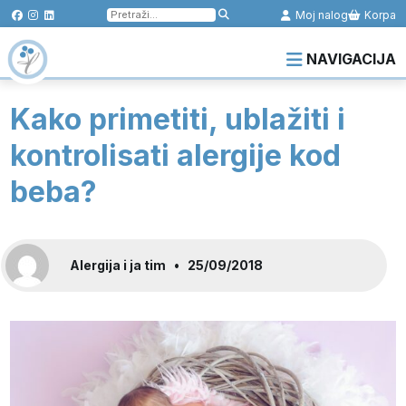
Pretraga
Moj nalog
Korpa
za:
NAVIGACIJA
Kako primetiti, ublažiti i
kontrolisati alergije kod
beba?
Alergija i ja tim
•
25/09/2018