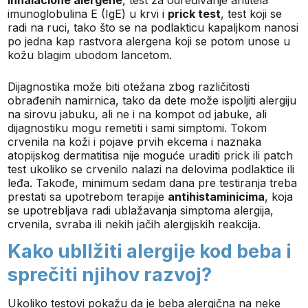
inhalacione alergene
, test za određivanje antitela
imunoglobulina E (IgE) u krvi i
prick test
, test koji se
radi na ruci, tako što se na podlakticu kapaljkom nanosi
po jedna kap rastvora alergena koji se potom unose u
kožu blagim ubodom lancetom.
Dijagnostika može biti otežana zbog različitosti
obrađenih namirnica, tako da dete može ispoljiti alergiju
na sirovu jabuku, ali ne i na kompot od jabuke, ali
dijagnostiku mogu remetiti i sami simptomi. Tokom
crvenila na koži i pojave prvih ekcema i naznaka
atopijskog dermatitisa nije moguće uraditi prick ili patch
test ukoliko se crvenilo nalazi na delovima podlaktice ili
leđa. Takođe, minimum sedam dana pre testiranja treba
prestati sa upotrebom terapije
antihistaminicima
, koja
se upotrebljava radi ublažavanja simptoma alergija,
crvenila, svraba ili nekih jačih alergijskih reakcija.
Kako ubllžiti alergije kod beba i
sprečiti njihov razvoj?
Ukoliko testovi pokažu da je beba alergična na neke