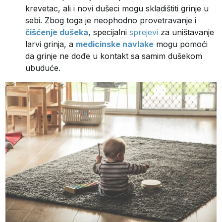
krevetac, ali i novi dušeci mogu skladištiti grinje u
sebi. Zbog toga je neophodno provetravanje i
čišćenje dušeka
, specijalni
sprejevi
za uništavanje
larvi grinja, a
medicinske navlake
mogu pomoći
da grinje ne dođe u kontakt sa samim dušekom
ubuduće.