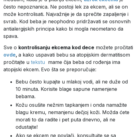
često nepoznanica. Ne postoji lek za ekcem, ali se on
može kontrolisati. Najvažnije je da sprečite zapaljenje i
svrab. Kod beba je neophodno pridržavati se osnovnih
antialergijskih principa kako bi mogla neometano da
spava.
Sve o
kontrolisanju ekcema kod dece
možete pročitati
ovde
,
a kako uspavati bebu sa atopijskim dermatitisom
pročitajte u
tekstu
mame čija beba od rođenja ima
atopijski ekcem.
Evo šta se preporučuje:
Bebu često kupajte u mlakoj vodi, ali ne duže od
10 minuta. Korisite blage sapune namenjene
bebama.
Kožu osušite nežnim tapkanjem i onda namažite
blagu kremu, nemanjenu dečjoj koži. Možda ćete
morati to da radite i pet puta dnevno, ali ne
odustajte!
Ako se ekcem ne povlači, konsultujte se sa