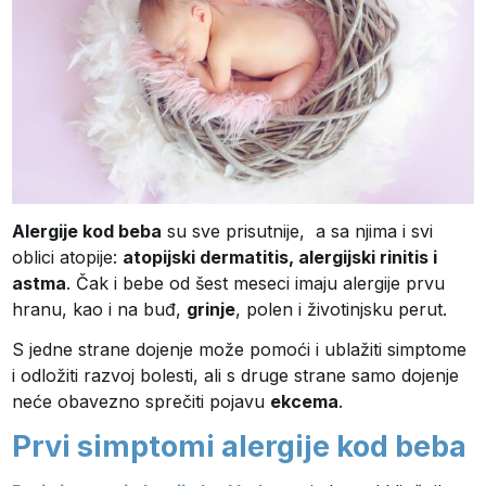
Alergije kod beba
su sve prisutnije, a sa njima i svi
oblici atopije:
atopijski dermatitis, alergijski rinitis i
astma
. Čak i bebe od šest meseci imaju alergije prvu
hranu, kao i na buđ,
grinje
, polen i životinjsku perut.
S jedne strane dojenje može pomoći i ublažiti simptome
i odložiti razvoj bolesti, ali s druge strane samo dojenje
neće obavezno sprečiti pojavu
ekcema
.
Prvi simptomi alergije kod beba