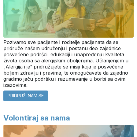
Pozivamo sve pacijente i roditelje pacijenata da se
pridruže našem udruženju i postanu deo zajednice
posvećene podršci, edukaciji i unapređenju kvaliteta
života osoba sa alergijskim oboljenjima. Učlanjenjem u
„Alergija i ja“ pridružujete se misiji koja je posvećena
boljem zdravlju i pravima, te omogućavate da zajedno
gradimo jaču podršku i razumevanje u borbi sa ovim
izazovima.
PRIDRUŽI NAM SE
Volontiraj sa nama