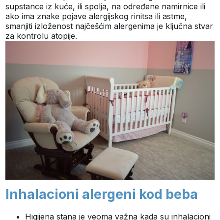
supstance iz kuće, ili spolja, na određene namirnice ili
ako ima znake pojave alergijskog rinitsa ili astme,
smanjiti izloženost najčešćim alergenima je ključna stvar
za kontrolu atopije.
Inhalacioni alergeni kod beba
Higijena stana je veoma važna kada su inhalacioni