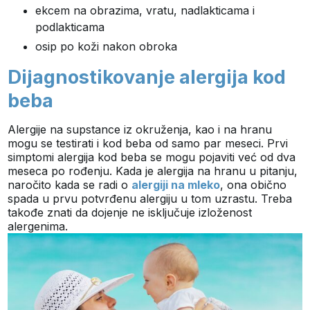
ekcem na obrazima, vratu, nadlakticama i
podlakticama
osip po koži nakon obroka
Dijagnostikovanje alergija kod
beba
Alergije na supstance iz okruženja, kao i na hranu
mogu se testirati i kod beba od samo par meseci. Prvi
simptomi alergija kod beba se mogu pojaviti već od dva
meseca po rođenju. Kada je alergija na hranu u pitanju,
naročito kada se radi o
alergiji na mleko
, ona obično
spada u prvu potvrđenu alergiju u tom uzrastu. Treba
takođe znati da dojenje ne isključuje izloženost
alergenima.