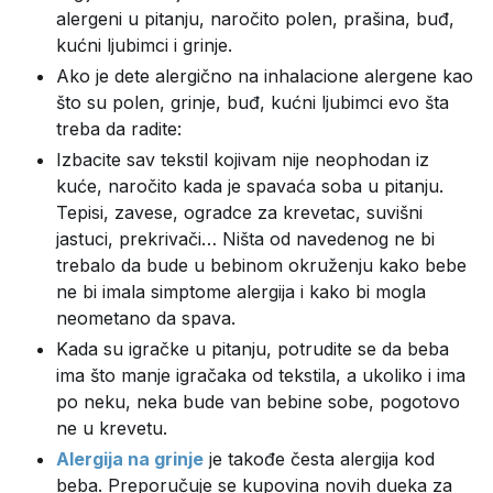
alergeni u pitanju, naročito polen, prašina, buđ,
kućni ljubimci i grinje.
Ako je dete alergično na inhalacione alergene kao
što su polen, grinje, buđ, kućni ljubimci evo šta
treba da radite:
Izbacite sav tekstil kojivam nije neophodan iz
kuće, naročito kada je spavaća soba u pitanju.
Tepisi, zavese, ogradce za krevetac, suvišni
jastuci, prekrivači… Ništa od navedenog ne bi
trebalo da bude u bebinom okruženju kako bebe
ne bi imala simptome alergija i kako bi mogla
neometano da spava.
Kada su igračke u pitanju, potrudite se da beba
ima što manje igračaka od tekstila, a ukoliko i ima
po neku, neka bude van bebine sobe, pogotovo
ne u krevetu.
Alergija na grinje
je takođe česta alergija kod
beba. Preporučuje se kupovina novih dueka za