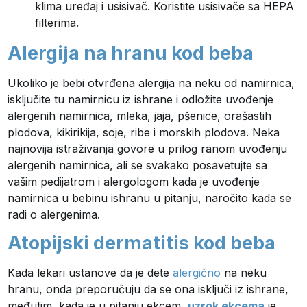
klima uređaj i usisivač. Koristite usisivače sa HEPA
filterima.
Alergija na hranu kod beba
Ukoliko je bebi otvrđena alergija na neku od namirnica,
isključite tu namirnicu iz ishrane i odložite uvođenje
alergenih namirnica, mleka, jaja, pšenice, orašastih
plodova, kikirikija, soje, ribe i morskih plodova. Neka
najnovija istraživanja govore u prilog ranom uvođenju
alergenih namirnica, ali se svakako posavetujte sa
vašim pedijatrom i alergologom kada je uvođenje
namirnica u bebinu ishranu u pitanju, naročito kada se
radi o alergenima.
Atopijski dermatitis kod beba
Kada lekari ustanove da je dete
alergično
na neku
hranu, onda preporučuju da se ona isključi iz ishrane,
međutim, kada je u pitanju ekcem,
uzrok ekcema
je