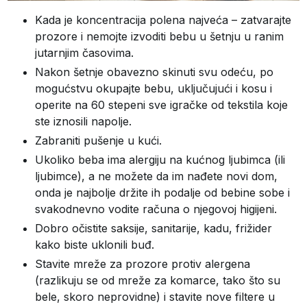
Kada je koncentracija polena najveća – zatvarajte
prozore i nemojte izvoditi bebu u šetnju u ranim
jutarnjim časovima.
Nakon šetnje obavezno skinuti svu odeću, po
mogućstvu okupajte bebu, uključujući i kosu i
operite na 60 stepeni sve igračke od tekstila koje
ste iznosili napolje.
Zabraniti pušenje u kući.
Ukoliko beba ima alergiju na kućnog ljubimca (ili
ljubimce), a ne možete da im nađete novi dom,
onda je najbolje držite ih podalje od bebine sobe i
svakodnevno vodite računa o njegovoj higijeni.
Dobro očistite saksije, sanitarije, kadu, frižider
kako biste uklonili buđ.
Stavite mreže za prozore protiv alergena
(razlikuju se od mreže za komarce, tako što su
bele, skoro neprovidne) i stavite nove filtere u