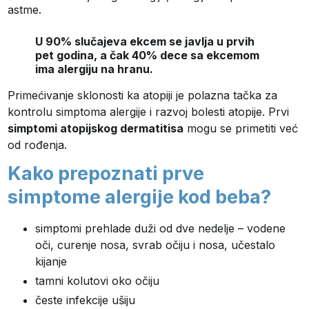
astme.
U 90% slučajeva ekcem se javlja u prvih
pet godina, a čak 40% dece sa ekcemom
ima alergiju na hranu.
Primećivanje sklonosti ka atopiji je polazna tačka za
kontrolu simptoma alergije i razvoj bolesti atopije. Prvi
simptomi atopijskog dermatitisa
mogu se primetiti već
od rođenja.
Kako prepoznati prve
simptome alergije kod beba?
simptomi prehlade duži od dve nedelje – vodene
oči, curenje nosa, svrab očiju i nosa, učestalo
kijanje
tamni kolutovi oko očiju
česte infekcije ušiju