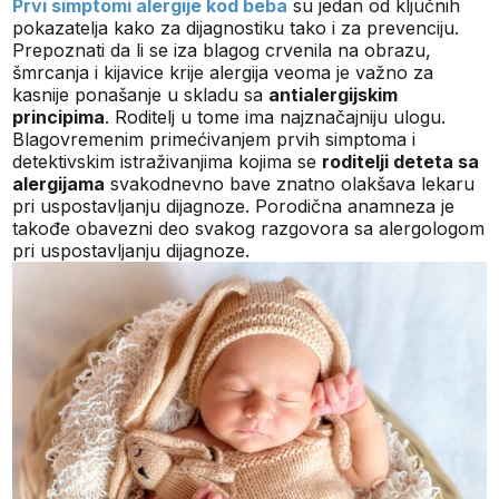
Prvi simptomi alergije kod beba
su jedan od ključnih
pokazatelja kako za dijagnostiku tako i za prevenciju.
Prepoznati da li se iza blagog crvenila na obrazu,
šmrcanja i kijavice krije alergija veoma je važno za
kasnije ponašanje u skladu sa
antialergijskim
principima
. Roditelj u tome ima najznačajniju ulogu.
Blagovremenim primećivanjem prvih simptoma i
detektivskim istraživanjima kojima se
roditelji deteta sa
alergijama
svakodnevno bave znatno olakšava lekaru
pri uspostavljanju dijagnoze. Porodična anamneza je
takođe obavezni deo svakog razgovora sa alergologom
pri uspostavljanju dijagnoze.