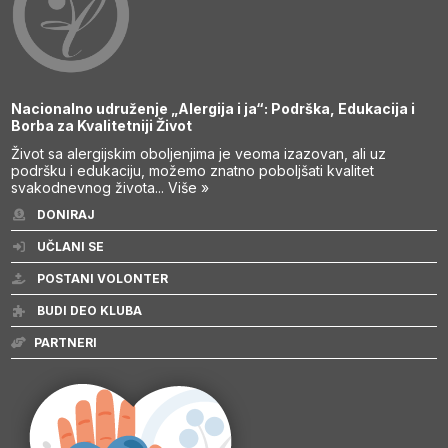
Nacionalno udruženje „Alergija i ja“: Podrška, Edukacija i
Borba za Kvalitetniji Život
Život sa alergijskim oboljenjima je veoma izazovan, ali uz
podršku i edukaciju, možemo znatno poboljšati kvalitet
svakodnevnog života...
Više »
DONIRAJ
UČLANI SE
POSTANI VOLONTER
BUDI DEO KLUBA
PARTNERI