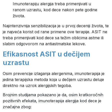
Imunoterapiju alergija treba primenjivati u
ranom uzrastu, kod dece nakon pete godine
života.
Najintenzivnija senzibilizacija je u prvoj deceniji života, te
je najveća korist od rane primene ove terapije. ASIT ne
treba primenjivati kod dece sa težim oblicima astme ili
slabim odgovorom na antiastmatske lekove.
Efikasnost ASIT u dečijem
uzrastu
Osim prevencije izlaganja alergenima, imunoterapija je
jedina terapijska metoda koja u dečijem uzrastu deluje
direktno na uzrok alergijskih tegoba.
Brojnim studijama pokazano je da, osim kratkoročnih
pozitivnih efekata, imunoterapija alergija kod dece je
značajna zbog: