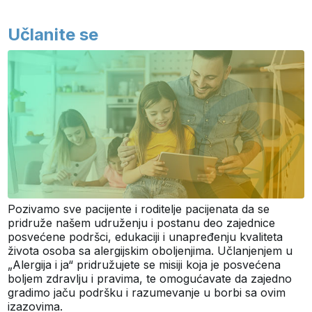
Učlanite se
Pozivamo sve pacijente i roditelje pacijenata da se
pridruže našem udruženju i postanu deo zajednice
posvećene podršci, edukaciji i unapređenju kvaliteta
života osoba sa alergijskim oboljenjima. Učlanjenjem u
„Alergija i ja“ pridružujete se misiji koja je posvećena
boljem zdravlju i pravima, te omogućavate da zajedno
gradimo jaču podršku i razumevanje u borbi sa ovim
izazovima.