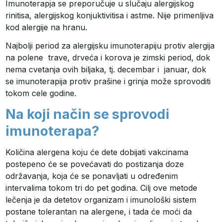
Imunoterapja se preporučuje u slučaju alergijskog
rinitisa, alergijskog konjuktivitisa i astme. Nije primenljiva
kod alergije na hranu.
Najbolji period za alergijsku imunoterapiju protiv alergija
na polene trave, drveća i korova je zimski period, dok
nema cvetanja ovih biljaka, tj. decembar i januar, dok
se imunoterapija protiv prašine i grinja može sprovoditi
tokom cele godine.
Na koji način se sprovodi
imunoterapa?
Količina alergena koju će dete dobijati vakcinama
postepeno će se povećavati do postizanja doze
održavanja, koja će se ponavljati u određenim
intervalima tokom tri do pet godina. Cilj ove metode
lečenja je da detetov organizam i imunološki sistem
postane tolerantan na alergene, i tada će moći da