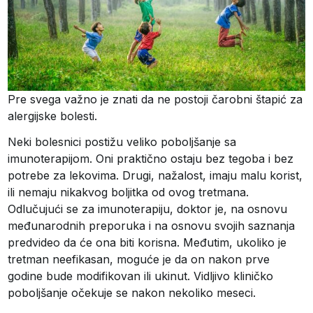
Pre svega važno je znati da ne postoji čarobni štapić za
alergijske bolesti.
Neki bolesnici postižu veliko poboljšanje sa
imunoterapijom. Oni praktično ostaju bez tegoba i bez
potrebe za lekovima. Drugi, nažalost, imaju malu korist,
ili nemaju nikakvog boljitka od ovog tretmana.
Odlučujući se za imunoterapiju, doktor je, na osnovu
međunarodnih preporuka i na osnovu svojih saznanja
predvideo da će ona biti korisna. Međutim, ukoliko je
tretman neefikasan, moguće je da on nakon prve
godine bude modifikovan ili ukinut. Vidljivo kliničko
poboljšanje očekuje se nakon nekoliko meseci.