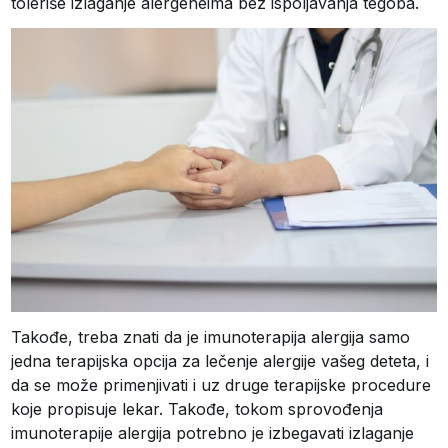
toleriše izlaganje alergeneima bez ispoljavanja tegoba.
Takođe, treba znati da je imunoterapija alergija samo
jedna terapijska opcija za lečenje alergije vašeg deteta, i
da se može primenjivati i uz druge terapijske procedure
koje propisuje lekar. Takođe, tokom sprovođenja
imunoterapije alergija potrebno je izbegavati izlaganje