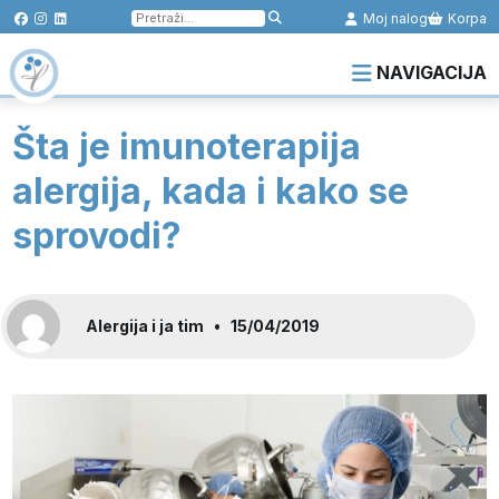
Pretraga
Moj nalog
Korpa
za:
NAVIGACIJA
Šta je imunoterapija
alergija, kada i kako se
sprovodi?
Alergija i ja tim
•
15/04/2019