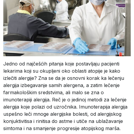
Jedno od najčešćih pitanja koje postavljaju pacijenti
lekarima koji su okupljeni oko oblasti atopije je kako
izlečiti alergije? Zna se da je osnovni korak ka lečenju
alergija izbegavanje samih alergena, a zatim lečenje
farmakološkim sredstvima, ali malo se zna o
imunoterapiji alergija. Reč je o jedinoj metodi za lečenje
alergija koje polazi od uzročnika. Imunoterapija alergija
uspešno leči mnoge alergijske bolesti, od alergijskog
konjuktivitisa i rinitisa do astme i utiče na ublažavanje
simtoma i na smanjenje progresije atopijskog marša.