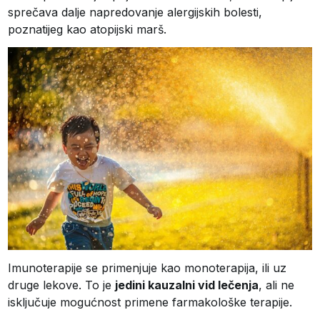
sprečava dalje napredovanje alergijskih bolesti,
poznatijeg kao atopijski marš.
Imunoterapije se primenjuje kao monoterapija, ili uz
druge lekove. To je
jedini kauzalni vid lečenja
, ali ne
isključuje mogućnost primene farmakološke terapije.