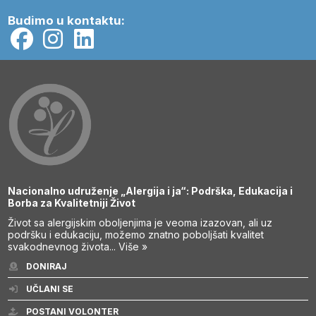
Budimo u kontaktu:
Nacionalno udruženje „Alergija i ja“: Podrška, Edukacija i
Borba za Kvalitetniji Život
Život sa alergijskim oboljenjima je veoma izazovan, ali uz
podršku i edukaciju, možemo znatno poboljšati kvalitet
svakodnevnog života...
Više »
DONIRAJ
UČLANI SE
POSTANI VOLONTER