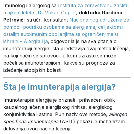
Imunolog i alergolog sa
Instituta za zdravstvenu zaštitu
majke i deteta „Dr Vukan Čupić“
,
doktorka Gordana
Petrović
i stručni konsultant
Nacionalnog udruženja za
pomoć i podršku osobama sa alergijama, celijakijom i
ostalim autoimunim oboljenjima sa ograničenjima u
ishrani – Alergija i ja
,
odgovorila je na sva pitanja o
imunoterapiji alergija, šta predstavlja ovaj metod lečenja,
na koji način se sprovodi, u kom uzrastu se može
početi sa imunoterapijom i kakve su prognoze za
izlečenje atopijskih bolesti.
Šta je imunterapija alergija?
Imunoterapija alergija je priznati i prihvaćeni oblik
kauzalnog lečenja alergijskog rinitisa, alergijskog
konjunktivitisa i astme. Pun naziv ove metode,
allergen
specifična imunoterapija
(ASIT) pokazuje mehanizam
delovanja ovog načina lečenja.