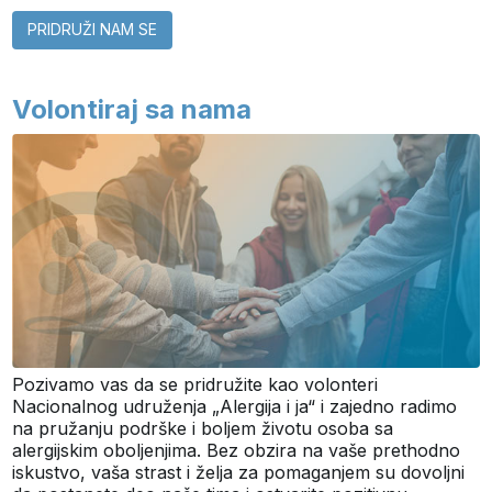
PRIDRUŽI NAM SE
Volontiraj sa nama
Pozivamo vas da se pridružite kao volonteri
Nacionalnog udruženja „Alergija i ja“ i zajedno radimo
na pružanju podrške i boljem životu osoba sa
alergijskim oboljenjima. Bez obzira na vaše prethodno
iskustvo, vaša strast i želja za pomaganjem su dovoljni