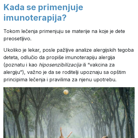
Kada se primenjuje
imunoterapija?
Tokom lečenja primenjuju se materije na koje je dete
preosetljivo.
Ukoliko je lekar, posle pažljive analize alergijskih tegoba
deteta, odlučio da propiše imunoterapiju alergija
(poznatu i kao
hiposenzibilizacija
ili “vakcina za
alergiju”), važno je da se roditelji upoznaju sa opštim
principima lečenja i pravilima za njenu upotrebu.