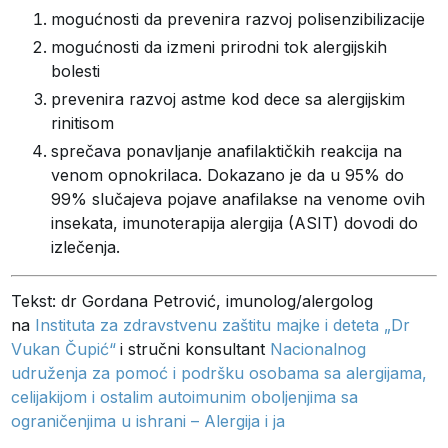
mogućnosti da prevenira razvoj polisenzibilizacije
mogućnosti da izmeni prirodni tok alergijskih
bolesti
prevenira razvoj astme kod dece sa alergijskim
rinitisom
sprečava ponavljanje anafilaktičkih reakcija na
venom opnokrilaca. Dokazano je da u 95% do
99% slučajeva pojave anafilakse na venome ovih
insekata, imunoterapija alergija (ASIT) dovodi do
izlečenja.
Tekst: dr Gordana Petrović, imunolog/alergolog
na
Instituta za zdravstvenu zaštitu majke i deteta „Dr
Vukan Čupić“
i stručni konsultant
Nacionalnog
udruženja za pomoć i podršku osobama sa alergijama,
celijakijom i ostalim autoimunim oboljenjima sa
ograničenjima u ishrani – Alergija i ja