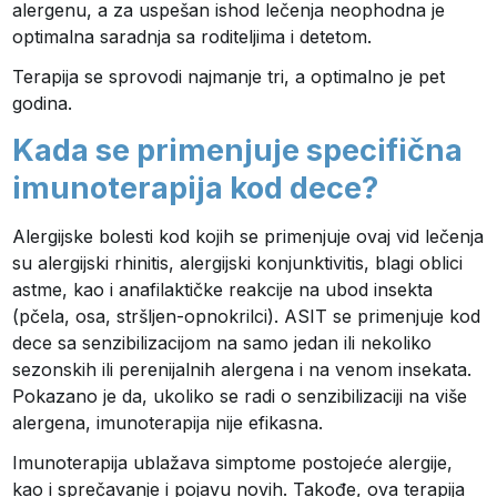
alergenu, a za uspešan ishod lečenja neophodna je
optimalna saradnja sa roditeljima i detetom.
Terapija se sprovodi najmanje tri, a optimalno je pet
godina.
Kada se primenjuje specifična
imunoterapija kod dece?
Alergijske bolesti kod kojih se primenjuje ovaj vid lečenja
su alergijski rhinitis, alergijski konjunktivitis, blagi oblici
astme, kao i anafilaktičke reakcije na ubod insekta
(pčela, osa, stršljen-opnokrilci). ASIT se primenjuje kod
dece sa senzibilizacijom na samo jedan ili nekoliko
sezonskih ili perenijalnih alergena i na venom insekata.
Pokazano je da, ukoliko se radi o senzibilizaciji na više
alergena, imunoterapija nije efikasna.
Imunoterapija ublažava simptome postojeće alergije,
kao i sprečavanje i pojavu novih. Takođe, ova terapija