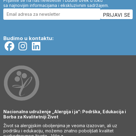
Prijavite se na naš newsletter i budite uvek u toku
sa najnovijim informacijama i ekskluzivnim sadržajem.
Budimo u kontaktu:
Nacionalno udruženje „Alergija i ja“: Podrška, Edukacija i
Borba za Kvalitetniji Život
Život sa alergijskim oboljenjima je veoma izazovan, ali uz
podršku i edukaciju, možemo znatno poboljšati kvalitet
svakodnevnog života...
Više »