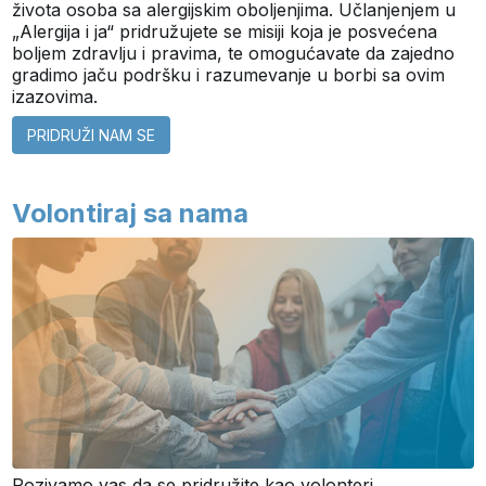
života osoba sa alergijskim oboljenjima. Učlanjenjem u
„Alergija i ja“ pridružujete se misiji koja je posvećena
boljem zdravlju i pravima, te omogućavate da zajedno
gradimo jaču podršku i razumevanje u borbi sa ovim
izazovima.
PRIDRUŽI NAM SE
Volontiraj sa nama
Pozivamo vas da se pridružite kao volonteri