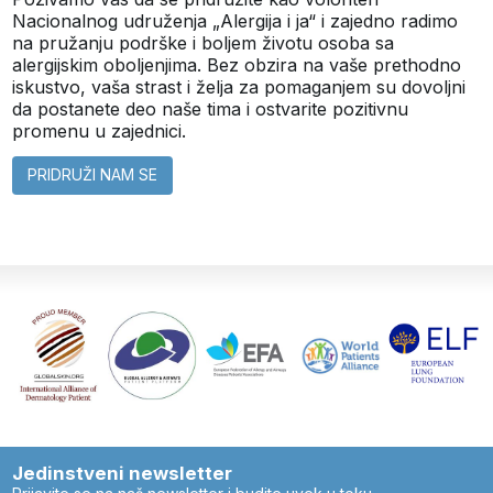
Nacionalnog udruženja „Alergija i ja“ i zajedno radimo
na pružanju podrške i boljem životu osoba sa
alergijskim oboljenjima. Bez obzira na vaše prethodno
iskustvo, vaša strast i želja za pomaganjem su dovoljni
da postanete deo naše tima i ostvarite pozitivnu
promenu u zajednici.
PRIDRUŽI NAM SE
Jedinstveni newsletter