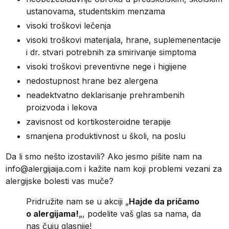
ustanovama, studentskim menzama
visoki troškovi lečenja
visoki troškovi materijala, hrane, suplemenentacije
i dr. stvari potrebnih za smirivanje simptoma
visoki troškovi preventivne nege i higijene
nedostupnost hrane bez alergena
neadektvatno deklarisanje prehrambenih
proizvoda i lekova
zavisnost od kortikosteroidne terapije
smanjena produktivnost u školi, na poslu
Da li smo nešto izostavili? Ako jesmo pišite nam na
info@alergijaija.com i kažite nam koji problemi vezani za
alergijske bolesti vas muče?
Pridružite nam se u akciji „
Hajde da pričamo
o alergijama!
„, podelite vaš glas sa nama, da
nas čuju glasnije!