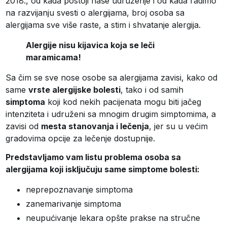
2018., od kada postoji naše udruženje i od kada radimo
na razvijanju svesti o alergijama, broj osoba sa
alergijama sve više raste, a stim i shvatanje alergija.
Alergije nisu kijavica koja se leči
maramicama!
Sa čim se sve nose osobe sa alergijama zavisi, kako od
same
vrste alergijske bolesti
, tako i od samih
simptoma
koji kod nekih pacijenata mogu biti jačeg
intenziteta i udruženi sa mnogim drugim simptomima, a
zavisi od
mesta stanovanja i lečenja
, jer su u većim
gradovima opcije za lečenje dostupnije.
Predstavljamo vam listu problema osoba sa
alergijama koji isključuju same simptome bolesti:
neprepoznavanje simptoma
zanemarivanje simptoma
neupućivanje lekara opšte prakse na stručne