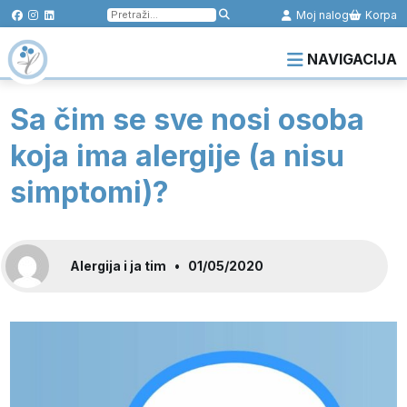
Pretraga
Moj nalog
Korpa
za:
NAVIGACIJA
Sa čim se sve nosi osoba
koja ima alergije (a nisu
simptomi)?
Alergija i ja tim
•
01/05/2020