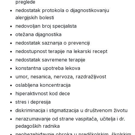
preglede
nedostatak protokola o dijagnostikovanju
alergijskih bolesti
nedovoljan broj specijalista
otežana dijagnostika
nedostatak saznanja o prevenciji
nedostupnost terapije na lekarski recept
nedostatak savremene terapije
konstantna upotreba lekova
umor, nesanica, nervoza, razdražljivost
oslabljena koncentracija
hiperaktivnost kod dece
stres i depresija
diskriminacija i stigmatizacija u društvenom životu
nerazumavanje od strane vaspitača, učitelja i dr.
pedagoških radnika
neobezebiđavnje obroka u predškolskim, školskim