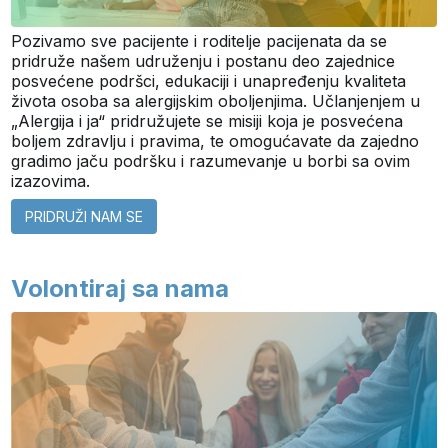
Pozivamo sve pacijente i roditelje pacijenata da se
pridruže našem udruženju i postanu deo zajednice
posvećene podršci, edukaciji i unapređenju kvaliteta
života osoba sa alergijskim oboljenjima. Učlanjenjem u
„Alergija i ja“ pridružujete se misiji koja je posvećena
boljem zdravlju i pravima, te omogućavate da zajedno
gradimo jaču podršku i razumevanje u borbi sa ovim
izazovima.
PRIDRUŽI NAM SE
Volontiraj sa nama