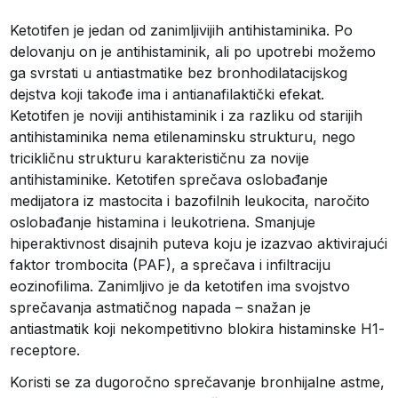
Ketotifen je jedan od zanimljivijih antihistaminika. Po
delovanju on je antihistaminik, ali po upotrebi možemo
ga svrstati u antiastmatike bez bronhodilatacijskog
dejstva koji takođe ima i antianafilaktički efekat.
Ketotifen je noviji antihistaminik i za razliku od starijih
antihistaminika nema etilenaminsku strukturu, nego
tricikličnu strukturu karakterističnu za novije
antihistaminike. Ketotifen sprečava oslobađanje
medijatora iz mastocita i bazofilnih leukocita, naročito
oslobađanje histamina i leukotriena. Smanjuje
hiperaktivnost disajnih puteva koju je izazvao aktivirajući
faktor trombocita (PAF), a sprečava i infiltraciju
eozinofilima. Zanimljivo je da ketotifen ima svojstvo
sprečavanja astmatičnog napada – snažan je
antiastmatik koji nekompetitivno blokira histaminske H1-
receptore.
Koristi se za dugoročno sprečavanje bronhijalne astme,