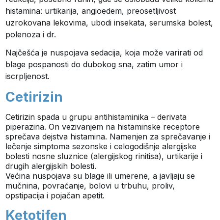
histamina: urtikarija, angioedem, preosetljivost
uzrokovana lekovima, ubodi insekata, serumska bolest,
polenoza i dr.
Najčešća je nuspojava sedacija, koja može varirati od
blage pospanosti do dubokog sna, zatim umor i
iscrpljenost.
Cetirizin
Cetirizin spada u grupu antihistaminika – derivata
piperazina. On vezivanjem na histaminske receptore
sprečava dejstva histamina. Namenjen za sprečavanje i
lečenje simptoma sezonske i celogodišnje alergijske
bolesti nosne sluznice (alergijskog rinitisa), urtikarije i
drugih alergijskih bolesti.
Većina nuspojava su blage ili umerene, a javljaju se
mučnina, povraćanje, bolovi u trbuhu, proliv,
opstipacija i pojačan apetit.
Ketotifen