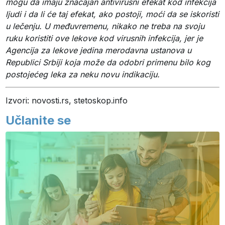
mogu da imaju značajan antivirusni efekat kod infekcija
ljudi i da li će taj efekat, ako postoji, moći da se iskoristi
u lečenju. U međuvremenu, nikako ne treba na svoju
ruku koristiti ove lekove kod virusnih infekcija, jer je
Agencija za lekove jedina merodavna ustanova u
Republici Srbiji koja može da odobri primenu bilo kog
postojećeg leka za neku novu indikaciju.
Izvori: novosti.rs, stetoskop.info
Učlanite se