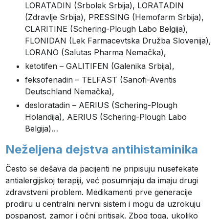
LORATADIN (Srbolek Srbija), LORATADIN
(Zdravlje Srbija), PRESSING (Hemofarm Srbija),
CLARITINE (Schering-Plough Labo Belgija),
FLONIDAN (Lek Farmacevtska Družba Slovenija),
LORANO (Salutas Pharma Nemačka),
ketotifen – GALITIFEN (Galenika Srbija),
feksofenadin – TELFAST (Sanofi-Aventis
Deutschland Nemačka),
desloratadin – AERIUS (Schering-Plough
Holandija), AERIUS (Schering-Plough Labo
Belgija)…
Neželjena dejstva antihistaminika
Često se dešava da pacijenti ne pripisuju nusefekate
antialergijskoj terapiji, već posumnjaju da imaju drugi
zdravstveni problem. Medikamenti prve generacije
prodiru u centralni nervni sistem i mogu da uzrokuju
pospanost, zamor i očni pritisak. Zbog toga, ukoliko