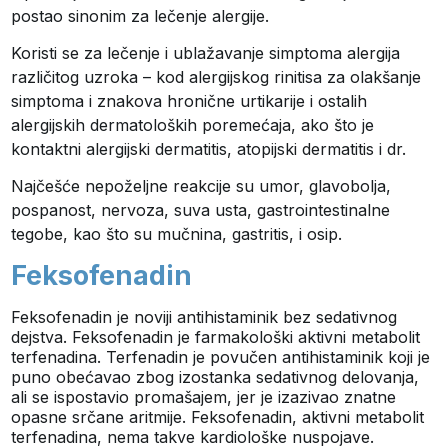
postao sinonim za lečenje alergije.
Koristi se za lečenje i ublažavanje simptoma alergija
različitog uzroka – kod alergijskog rinitisa za olakšanje
simptoma i znakova hronične urtikarije i ostalih
alergijskih dermatoloških poremećaja, ako što je
kontaktni alergijski dermatitis, atopijski dermatitis i dr.
Najčešće nepoželjne reakcije su umor, glavobolja,
pospanost, nervoza, suva usta, gastrointestinalne
tegobe, kao što su mučnina, gastritis, i osip.
Feksofenadin
Feksofenadin je noviji antihistaminik bez sedativnog
dejstva. Feksofenadin je farmakološki aktivni metabolit
terfenadina. Terfenadin je povučen antihistaminik koji je
puno obećavao zbog izostanka sedativnog delovanja,
ali se ispostavio promašajem, jer je izazivao znatne
opasne srčane aritmije. Feksofenadin, aktivni metabolit
terfenadina, nema takve kardiološke nuspojave.