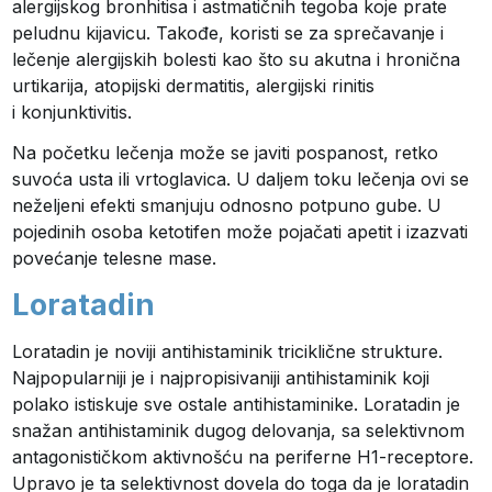
alergijskog bronhitisa i astmatičnih tegoba koje prate
peludnu kijavicu. Takođe, koristi se za sprečavanje i
lečenje alergijskih bolesti kao što su akutna i hronična
urtikarija, atopijski dermatitis, alergijski rinitis
i konjunktivitis.
Na početku lečenja može se javiti pospanost, retko
suvoća usta ili vrtoglavica. U daljem toku lečenja ovi se
neželjeni efekti smanjuju odnosno potpuno gube. U
pojedinih osoba ketotifen može pojačati apetit i izazvati
povećanje telesne mase.
Loratadin
Loratadin je noviji antihistaminik triciklične strukture.
Najpopularniji je i najpropisivaniji antihistaminik koji
polako istiskuje sve ostale antihistaminike. Loratadin je
snažan antihistaminik dugog delovanja, sa selektivnom
antagonističkom aktivnošću na periferne H1-receptore.
Upravo je ta selektivnost dovela do toga da je loratadin