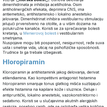
dimenhidrinata je inhibicija acetilholina. Osim
antiholinergičkih efekata, deprimira CNS, ima
antiemetsko, antihistaminsko i lokalno anestetsko
jelovanje. Dimenhidrinat inhibira vestibularnu stimulaciju
jelujući prvenstveno na otolite, a u višim dozama na
polukružne kanaliće. Koristi se za sprečavanje bolesti
kretanja, u
Menierovoj bolesti
i vestibularnim
smetnjama.
Nuspojave mogu biti pospanost, nesigurnost, ređe suva
usta i smetnje vida, uticaj na psihofizičke sposobnosti.
Trudnice bi ga trebale izbegavati.
Hloropiramin
Kloropiramin je antihistaminik jakog delovanja, derivat
etilendiamina. Kao kompetitivni antagonist histamina
hloropiramin smanjuje tonus glatkog mišića suzbijajući
efekte histamina na kapilare kože i sluznice. Deluje i
antipruritički, lokalno anestetski, vazokonstriktorno i
sedativno. Koristi se u slučajevima akutnih alergijskih
reakcija, posebno ranih, gde se oslobađa velika količina