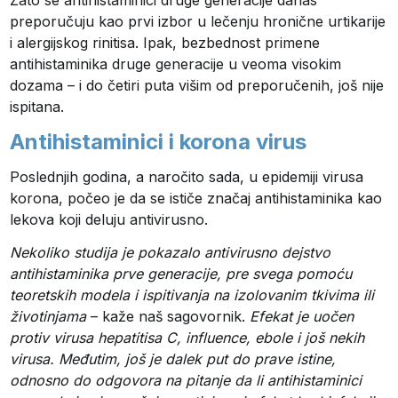
preporučuju kao prvi izbor u lečenju hronične urtikarije
i alergijskog rinitisa. Ipak, bezbednost primene
antihistaminika druge generacije u veoma visokim
dozama – i do četiri puta višim od preporučenih, još nije
ispitana.
Antihistaminici i korona virus
Poslednjih godina, a naročito sada, u epidemiji virusa
korona, počeo je da se ističe značaj antihistaminika kao
lekova koji deluju antivirusno.
Nekoliko studija je pokazalo antivirusno dejstvo
antihistaminika prve generacije, pre svega pomoću
teoretskih modela i ispitivanja na izolovanim tkivima ili
životinjama
– kaže naš sagovornik.
Efekat je uočen
protiv virusa hepatitisa C, influence, ebole i još nekih
virusa. Međutim, još je dalek put do prave istine,
odnosno do odgovora na pitanje da li antihistaminici