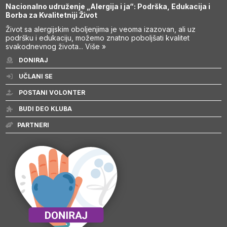
Nacionalno udruženje „Alergija i ja“: Podrška, Edukacija i
Borba za Kvalitetniji Život
Život sa alergijskim oboljenjima je veoma izazovan, ali uz
podršku i edukaciju, možemo znatno poboljšati kvalitet
svakodnevnog života...
Više »
DONIRAJ
UČLANI SE
POSTANI VOLONTER
BUDI DEO KLUBA
PARTNERI