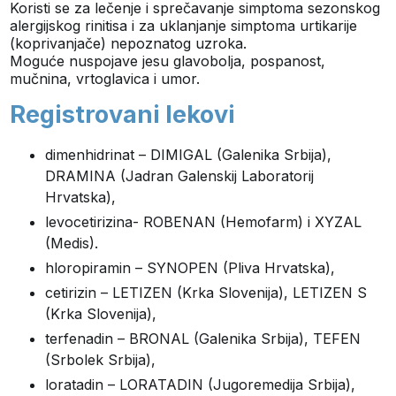
Koristi se za lečenje i sprečavanje simptoma sezonskog
alergijskog rinitisa i za uklanjanje simptoma urtikarije
(koprivanjače) nepoznatog uzroka.
Moguće nuspojave jesu glavobolja, pospanost,
mučnina, vrtoglavica i umor.
Registrovani lekovi
dimenhidrinat – DIMIGAL (Galenika Srbija),
DRAMINA (Jadran Galenskij Laboratorij
Hrvatska),
levocetirizina- ROBENAN (Hemofarm) i XYZAL
(Medis).
hloropiramin – SYNOPEN (Pliva Hrvatska),
cetirizin – LETIZEN (Krka Slovenija), LETIZEN S
(Krka Slovenija),
terfenadin – BRONAL (Galenika Srbija), TEFEN
(Srbolek Srbija),
loratadin – LORATADIN (Jugoremedija Srbija),