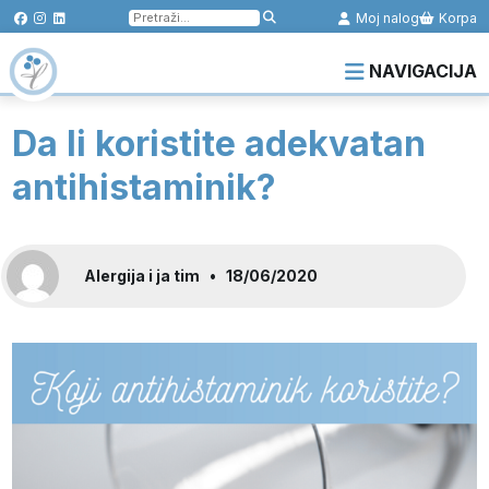
Pretraga
Moj nalog
Korpa
za:
NAVIGACIJA
Da li koristite adekvatan
antihistaminik?
Alergija i ja tim
•
18/06/2020