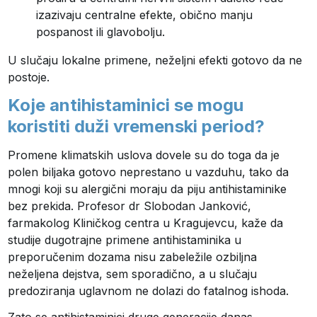
izazivaju centralne efekte, obično manju
pospanost ili glavobolju.
U slučaju lokalne primene, neželjni efekti gotovo da ne
postoje.
Koje antihistaminici se mogu
koristiti duži vremenski period?
Promene klimatskih uslova dovele su do toga da je
polen biljaka gotovo neprestano u vazduhu, tako da
mnogi koji su alergični moraju da piju antihistaminike
bez prekida. Profesor dr Slobodan Janković,
farmakolog Kliničkog centra u Kragujevcu, kaže da
studije dugotrajne primene antihistaminika u
preporučenim dozama nisu zabeležile ozbiljna
neželjena dejstva, sem sporadično, a u slučaju
predoziranja uglavnom ne dolazi do fatalnog ishoda.
Zato se antihistaminici druge generacije danas