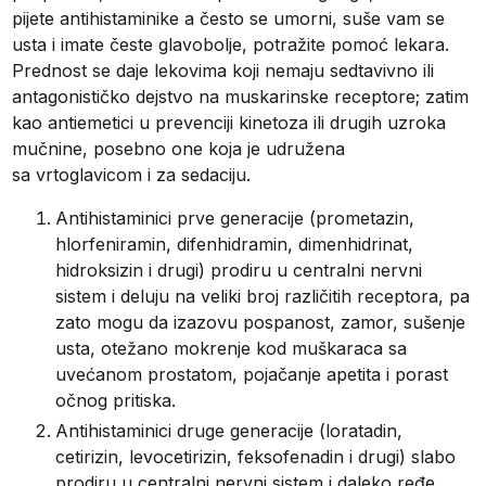
pijete antihistaminike a često se umorni, suše vam se
usta i imate česte glavobolje, potražite pomoć lekara.
Prednost se daje lekovima koji nemaju sedtavivno ili
antagonističko dejstvo na muskarinske receptore; zatim
kao antiemetici u prevenciji kinetoza ili drugih uzroka
mučnine, posebno one koja je udružena
sa vrtoglavicom i za sedaciju.
Antihistaminici prve generacije (prometazin,
hlorfeniramin, difenhidramin, dimenhidrinat,
hidroksizin i drugi) prodiru u centralni nervni
sistem i deluju na veliki broj različitih receptora, pa
zato mogu da izazovu pospanost, zamor, sušenje
usta, otežano mokrenje kod muškaraca sa
uvećanom prostatom, pojačanje apetita i porast
očnog pritiska.
Antihistaminici druge generacije (loratadin,
cetirizin, levocetirizin, feksofenadin i drugi) slabo
prodiru u centralni nervni sistem i daleko ređe