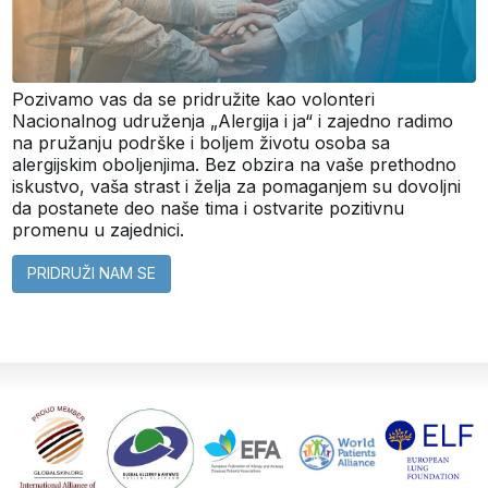
Pozivamo vas da se pridružite kao volonteri
Nacionalnog udruženja „Alergija i ja“ i zajedno radimo
na pružanju podrške i boljem životu osoba sa
alergijskim oboljenjima. Bez obzira na vaše prethodno
iskustvo, vaša strast i želja za pomaganjem su dovoljni
da postanete deo naše tima i ostvarite pozitivnu
promenu u zajednici.
PRIDRUŽI NAM SE