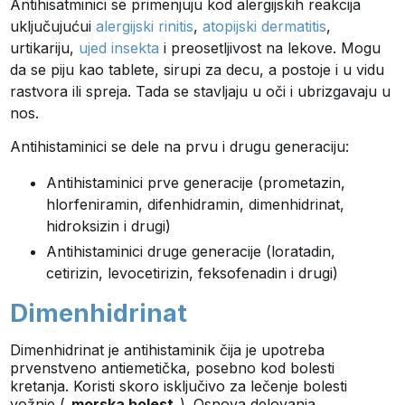
Antihisatminici se primenjuju kod alergijskih reakcija
uključujućui
alergijski rinitis
,
atopijski dermatitis
,
urtikariju,
ujed insekta
i preosetljivost na lekove. Mogu
da se piju kao tablete, sirupi za decu, a postoje i u vidu
rastvora ili spreja. Tada se stavljaju u oči i ubrizgavaju u
nos.
Antihistaminici se dele na prvu i drugu generaciju:
Antihistaminici prve generacije (prometazin,
hlorfeniramin, difenhidramin, dimenhidrinat,
hidroksizin i drugi)
Antihistaminici druge generacije (loratadin,
cetirizin, levocetirizin, feksofenadin i drugi)
Dimenhidrinat
Dimenhidrinat je antihistaminik čija je upotreba
prvenstveno antiemetička, posebno kod bolesti
kretanja. Koristi skoro isključivo za lečenje bolesti
vožnje („
morska bolest
„). Osnova delovanja