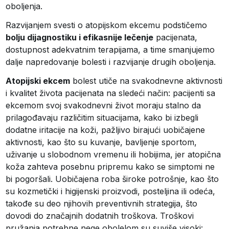
oboljenja.
Razvijanjem svesti o atopijskom ekcemu podstičemo
bolju dijagnostiku i efikasnije lečenje
pacijenata,
dostupnost adekvatnim terapijama, a time smanjujemo
dalje napredovanje bolesti i razvijanje drugih oboljenja.
Atopijski ekcem
bolest utiče na svakodnevne aktivnosti
i kvalitet života pacijenata na sledeći način: pacijenti sa
ekcemom svoj svakodnevni život moraju stalno da
prilagođavaju različitim situacijama, kako bi izbegli
dodatne iritacije na koži, pažljivo birajući uobičajene
aktivnosti, kao što su kuvanje, bavljenje sportom,
uživanje u slobodnom vremenu ili hobijima, jer atopična
koža zahteva posebnu pripremu kako se simptomi ne
bi pogoršali. Uobičajena roba široke potrošnje, kao što
su kozmetički i higijenski proizvodi, posteljina ili odeća,
takođe su deo njihovih preventivnih strategija, što
dovodi do značajnih dodatnih troškova. Troškovi
pružanja potrebne nege obolelom su suviše visoki: