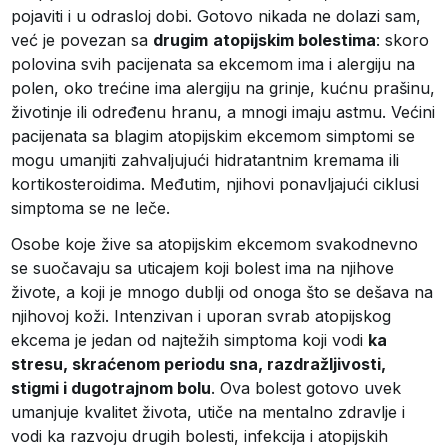
pojaviti i u odrasloj dobi. Gotovo nikada ne dolazi sam,
već je povezan sa
drugim
atopijskim bolestima
: skoro
polovina svih pacijenata sa ekcemom ima i alergiju na
polen, oko trećine ima alergiju na grinje, kućnu prašinu,
životinje ili određenu hranu, a mnogi imaju astmu. Većini
pacijenata sa blagim atopijskim ekcemom simptomi se
mogu umanjiti zahvaljujući hidratantnim kremama ili
kortikosteroidima. Međutim, njihovi ponavljajući ciklusi
simptoma se ne leče.
Osobe koje žive sa atopijskim ekcemom svakodnevno
se suočavaju sa uticajem koji bolest ima na njihove
živote, a koji je mnogo dublji od onoga što se dešava na
njihovoj koži. Intenzivan i uporan svrab atopijskog
ekcema je jedan od najtežih simptoma koji vodi
ka
stresu, skraćenom periodu sna, razdražljivosti,
stigmi i dugotrajnom bolu
. Ova bolest gotovo uvek
umanjuje kvalitet života, utiče na mentalno zdravlje i
vodi ka razvoju drugih bolesti, infekcija i atopijskih