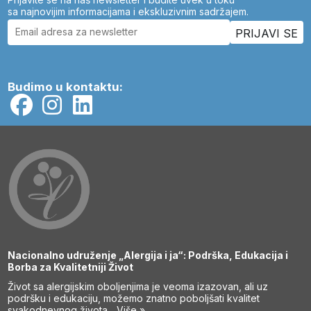
sa najnovijim informacijama i ekskluzivnim sadržajem.
Budimo u kontaktu:
Nacionalno udruženje „Alergija i ja“: Podrška, Edukacija i
Borba za Kvalitetniji Život
Život sa alergijskim oboljenjima je veoma izazovan, ali uz
podršku i edukaciju, možemo znatno poboljšati kvalitet
svakodnevnog života...
Više »