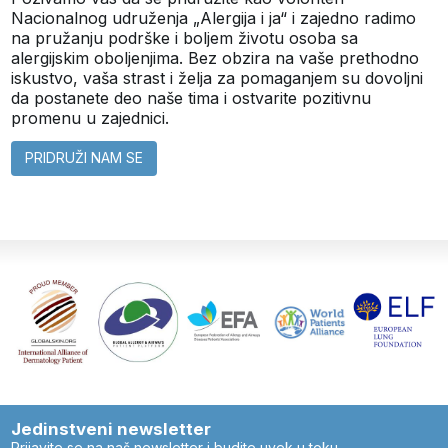
Nacionalnog udruženja „Alergija i ja“ i zajedno radimo
na pružanju podrške i boljem životu osoba sa
alergijskim oboljenjima. Bez obzira na vaše prethodno
iskustvo, vaša strast i želja za pomaganjem su dovoljni
da postanete deo naše tima i ostvarite pozitivnu
promenu u zajednici.
PRIDRUŽI NAM SE
Jedinstveni newsletter
Prijavite se na naš newsletter i budite uvek u toku