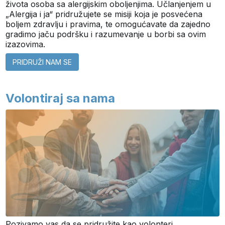
života osoba sa alergijskim oboljenjima. Učlanjenjem u
„Alergija i ja“ pridružujete se misiji koja je posvećena
boljem zdravlju i pravima, te omogućavate da zajedno
gradimo jaču podršku i razumevanje u borbi sa ovim
izazovima.
PRIDRUŽI NAM SE
Volontiraj sa nama
Pozivamo vas da se pridružite kao volonteri