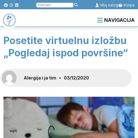
Pretraga
Moj nalog
Korpa
za:
NAVIGACIJA
Posetite virtuelnu izložbu
„Pogledaj ispod površine“
Alergija i ja tim
•
03/12/2020