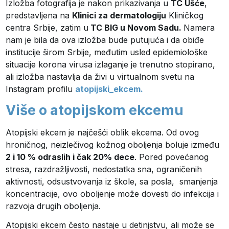
Izložba fotografija je nakon prikazivanja u
TC Ušće
,
predstavljena na
Klinici za dermatologiju
Kliničkog
centra Srbije, zatim u
TC BIG u Novom Sadu.
Namera
nam je bila da ova izložba bude putujuća i da obiđe
institucije širom Srbije, međutim usled epidemiološke
situacije korona virusa izlaganje je trenutno stopirano,
ali izložba nastavlja da živi u virtualnom svetu na
Instagram profilu
atopijski_ekcem.
Više o atopijskom ekcemu
Atopijski ekcem je najčešći oblik ekcema. Od ovog
hroničnog, neizlečivog kožnog oboljenja boluje između
2 i 10 % odraslih i čak 20% dece
. Pored povećanog
stresa, razdražljivosti, nedostatka sna, ograničenih
aktivnosti, odsustvovanja iz škole, sa posla, smanjenja
koncentracije, ovo oboljenje može dovesti do infekcija i
razvoja drugih oboljenja.
Atopijski ekcem često nastaje u detinjstvu, ali može se