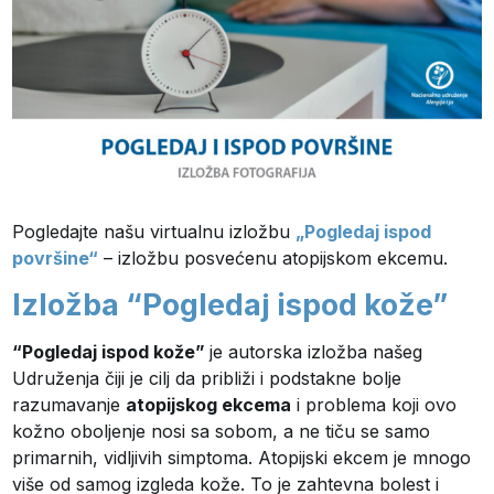
Pogledajte našu virtualnu izložbu
„Pogledaj ispod
površine“
– izložbu posvećenu atopijskom ekcemu.
Izložba “Pogledaj ispod kože”
“Pogledaj ispod kože”
je autorska izložba našeg
Udruženja čiji je cilj da približi i podstakne bolje
razumavanje
atopijskog ekcema
i problema koji ovo
kožno oboljenje nosi sa sobom, a ne tiču se samo
primarnih, vidljivih simptoma. Atopijski ekcem je mnogo
više od samog izgleda kože. To je zahtevna bolest i