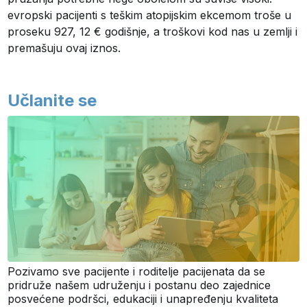
evropski pacijenti s teškim atopijskim ekcemom troše u
proseku 927, 12 € godišnje, a troškovi kod nas u zemlji i
premašuju ovaj iznos.
Učlanite se
Pozivamo sve pacijente i roditelje pacijenata da se
pridruže našem udruženju i postanu deo zajednice
posvećene podršci, edukaciji i unapređenju kvaliteta