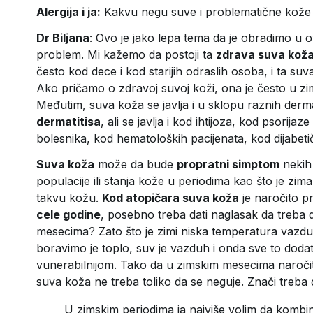
Alergija i ja:
Kakvu negu suve i problematične kože
Dr Biljana
: Ovo je jako lepa tema da je obradimo u
problem. Mi kažemo da postoji ta
zdrava suva kož
često kod dece i kod starijih odraslih osoba, i ta s
Ako pričamo o zdravoj suvoj koži, ona je često u 
Međutim, suva koža se javlja i u sklopu raznih derm
dermatitisa
, ali se javlja i kod ihtijoza, kod psorija
bolesnika, kod hematoloških pacijenata, kod dijabet
Suva koža
može da bude
propratni simptom
nekih
populacije ili stanja kože u periodima kao što je z
takvu kožu.
Kod atopičara suva koža
je naročito p
cele godine
, posebno treba dati naglasak da treba
mesecima? Zato što je zimi niska temperatura vazduh
boravimo je toplo, suv je vazduh i onda sve to dodat
vunerabilnijom. Tako da u zimskim mesecima naročit
suva koža ne treba toliko da se neguje. Znači treba d
U zimskim periodima ja najviše volim da komb