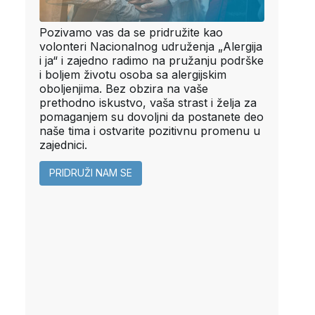
Pozivamo vas da se pridružite kao
volonteri Nacionalnog udruženja „Alergija
i ja“ i zajedno radimo na pružanju podrške
i boljem životu osoba sa alergijskim
oboljenjima. Bez obzira na vaše
prethodno iskustvo, vaša strast i želja za
pomaganjem su dovoljni da postanete deo
naše tima i ostvarite pozitivnu promenu u
zajednici.
PRIDRUŽI NAM SE