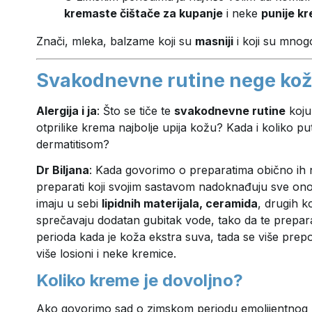
kremaste čištače za kupanje
i neke
punije k
Znači, mleka, balzame koji su
masniji
i koji su mnogo
Svakodnevne rutine nege ko
Alergija i ja
: Što se tiče te
svakodnevne rutine
koju
otprilike krema najbolje upija kožu? Kada i koliko 
dermatitisom?
Dr Biljana
: Kada govorimo o preparatima obično i
preparati koji svojim sastavom nadoknađuju sve ono š
imaju u sebi
lipidnih materijala, ceramida
, drugih k
sprečavaju dodatan gubitak vode, tako da te prepara
perioda kada je koža ekstra suva, tada se više pre
više losioni i neke kremice.
Koliko kreme je dovoljno?
Ako govorimo sad o zimskom periodu emolijentnog