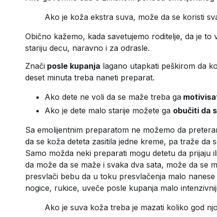
Ako je koža ekstra suva, može da se koristi sv
Obično kažemo, kada savetujemo roditelje, da je to
stariju decu, naravno i za odrasle.
Znači
posle kupanja
lagano utapkati peškirom da k
deset minuta treba naneti preparat.
Ako dete ne voli da se maže treba ga
motivisa
Ako je dete malo starije možete ga
obučiti da
Sa emolijentnim preparatom ne možemo da preteram
da se koža deteta zasitila jedne kreme, pa traže da
Samo možda neki preparati mogu detetu da prijaju ili
da može da se maže i svaka dva sata, može da se 
presvlači bebu da u toku presvlačenja malo nanes
nogice, rukice, uveče posle kupanja malo intenzivni
Ako je suva koža treba je mazati koliko god njoj