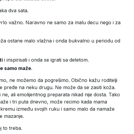
aka dva sata.
 vrlo važno. Naravno ne samo za malu decu nego i za
oža ostane malo vlažna i onda bukvalno u periodu od
ti
i inspirisati i onda se igrati sa detetom.
 se samo maže
.
o, ne možemo da pogrešimo. Obično kažu roditelji
 se pređe na neku drugu. Ne može da se zasiti koža.
 ne, ali emolijentnog preparata nikad nije dosta. Tako
maže i tri puta dnevno, može recimo kada mama
e kremu između svojih ruku i samo malo da namaže
je mazanje.
 to treba.