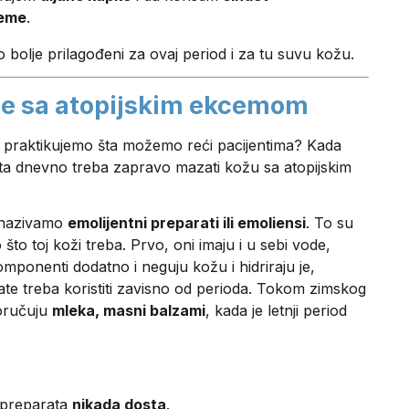
reme
.
 bolje prilagođeni za ovaj period i za tu suvu kožu.
že sa atopijskim ekcemom
 praktikujemo šta možemo reći pacijentima? Kada
puta dnevno treba zapravo mazati kožu sa atopijskim
h nazivamo
emolijentni preparati ili emoliensi
. To su
to toj koži treba. Prvo, oni imaju i u sebi vode,
omponenti dodatno i neguju kožu i hidriraju je,
te treba koristiti zavisno od perioda. Tokom zimskog
poručuju
mleka, masni balzami
, kada je letnji period
 preparata
nikada dosta
.