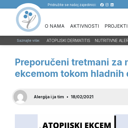
Pridružite se našoj zajedinici:
O NAMA
AKTIVNOSTI
PROJEKTI
ATOPIJSKI DERMATITIS
NUTRITIVNE ALE
Saznajte više:
Preporučeni tretmani za 
ekcemom tokom hladnih 
Alergija i ja tim
•
18/02/2021