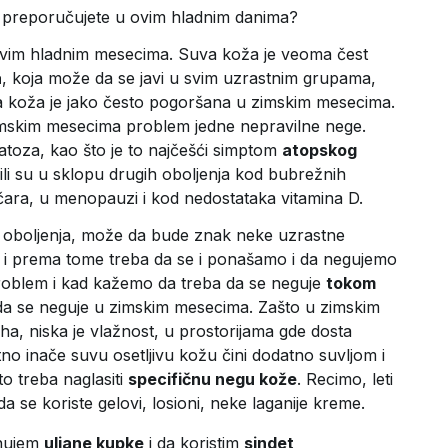
 preporučujete u ovim hladnim danima?
 ovim hladnim mesecima. Suva koža je veoma čest
a
, koja može da se javi u svim uzrastnim grupama,
uva koža je jako često pogoršana u zimskim mesecima.
zimskim mesecima problem jedne nepravilne nege.
atoza, kao što je to najčešći simptom
atopskog
ze ili su u sklopu drugih oboljenja kod bubrežnih
ičara, u menopauzi i kod nedostataka vitamina D.
 oboljenja, može da bude znak neke uzrastne
ima i prema tome treba da se i ponašamo i da negujemo
roblem i kad kažemo da treba da se neguje
tokom
 da se neguje u zimskim mesecima. Zašto u zimskim
a, niska je vlažnost, u prostorijama gde dosta
no inače suvu osetljivu kožu čini dodatno suvljom i
o treba naglasiti
specifičnu negu kože
. Recimo, leti
a se koriste gelovi, losioni, neke laganije kreme.
inujem
uljane kupke
i da koristim
sindet