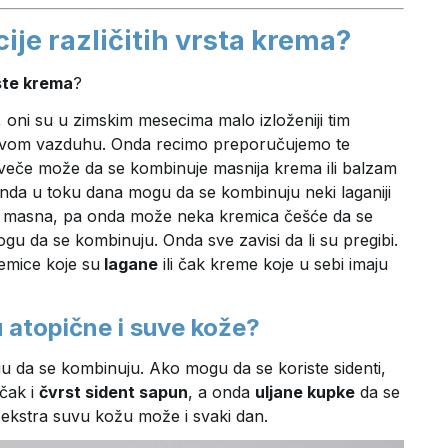
ije različitih vrsta krema?
rste krema
?
td, oni su u zimskim mesecima malo izloženiji tim
, suvom vazduhu. Onda recimo preporučujemo te
Uveče može da se kombinuje masnija krema ili balzam
nda u toku dana mogu da se kombinuju neki laganiji
o masna, pa onda može neka kremica češće da se
u da se kombinuju. Onda sve zavisi da li su pregibi.
emice koje su
lagane
ili čak kreme koje u sebi imaju
u atopične i suve kože?
 da se kombinuju. Ako mogu da se koriste sidenti,
 čak i
čvrst sident sapun
, a onda
uljane kupke
da se
a ekstra suvu kožu može i svaki dan.