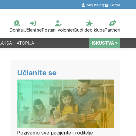
Moj nalog
Korpa
Doniraj
Učlani se
Postani volonter
Budi deo kluba
Partneri
LAKSA
ATOPIJA
ISKUSTVA »
Učlanite se
Pozivamo sve pacijente i roditelje