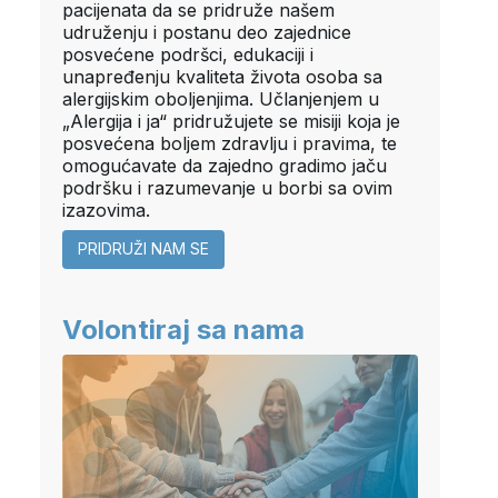
pacijenata da se pridruže našem
udruženju i postanu deo zajednice
posvećene podršci, edukaciji i
unapređenju kvaliteta života osoba sa
alergijskim oboljenjima. Učlanjenjem u
„Alergija i ja“ pridružujete se misiji koja je
posvećena boljem zdravlju i pravima, te
omogućavate da zajedno gradimo jaču
podršku i razumevanje u borbi sa ovim
izazovima.
PRIDRUŽI NAM SE
Volontiraj sa nama