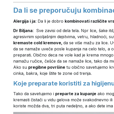
Da li se preporučuju kombinac
Alergija i ja
: Da li je dobro
kombinovati različite v
Dr Biljana
: Sve zavisi od dela tela. Npr lice, šake i
agresivnim spoljašnjim dejstvima, vetru, hladnoći
kremaste cold kremove,
da se više mažu za lice. 
da se namaže uveče posle kupanja na celo telo, a o
preparati. Obično deca ne vole kad je krema mnog
namažu ručice, češće da se namaže lice, tako da mog
Ako su
pregibne površine
tu obično savetujemo kr
cinka, bakra, koje štite te zone od trenja.
Koje preparate koristiti za higijen
Tako da savetujemo i
preparte za kupanje
ako mogu
kremasti čistači u vidu gelova može svakodnevno ili
koriste možda dva, tri puta nedeljno, a ako dete im