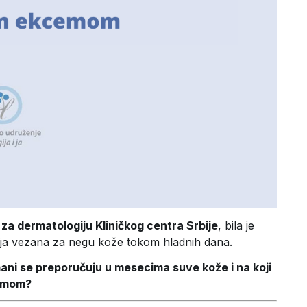
e za dermatologiju Kliničkog centra Srbije
, bila je
tanja vezana za negu kože tokom hladnih dana.
mani se preporučuju u mesecima suve kože i na koji
cemom?