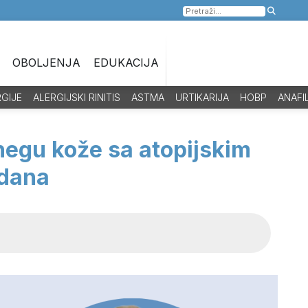
Pretraga
za:
OBOLJENJA
EDUKACIJA
RGIJE
ALERGIJSKI RINITIS
ASTMA
URTIKARIJA
HOBP
ANAFI
negu kože sa atopijskim
dana