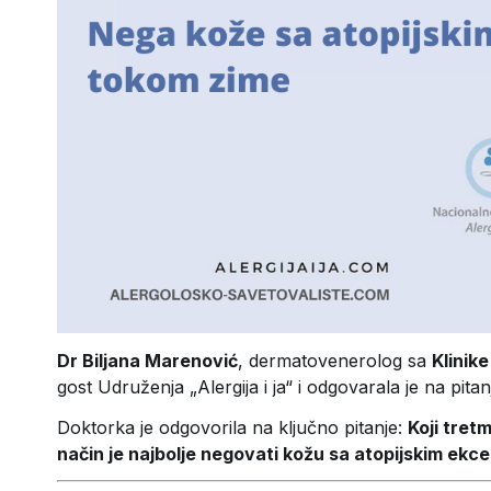
Dr Biljana Marenović
, dermatovenerolog sa
Klinik
gost Udruženja „Alergija i ja“ i odgovarala je na pi
Doktorka
je odgovorila na ključno pitanje:
Koji tret
način je najbolje negovati kožu sa atopijskim ek