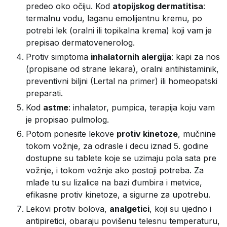
predeo oko očiju. Kod
atopijskog dermatitisa
:
termalnu vodu, laganu emolijentnu kremu, po
potrebi lek (oralni ili topikalna krema) koji vam je
prepisao dermatovenerolog.
Protiv simptoma
inhalatornih alergija
: kapi za nos
(propisane od strane lekara), oralni antihistaminik,
preventivni biljni (Lertal na primer) ili homeopatski
preparati.
Kod
astme
: inhalator, pumpica, terapija koju vam
je propisao pulmolog.
Potom ponesite lekove
protiv kinetoze
, mučnine
tokom vožnje, za odrasle i decu iznad 5. godine
dostupne su tablete koje se uzimaju pola sata pre
vožnje, i tokom vožnje ako postoji potreba. Za
mlađe tu su lizalice na bazi đumbira i metvice,
efikasne protiv kinetoze, a sigurne za upotrebu.
Lekovi protiv bolova,
analgetici
, koji su ujedno i
antipiretici, obaraju povišenu telesnu temperaturu,