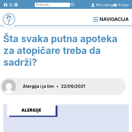
Pretraga
Moj nalog
Korpa
za:
NAVIGACIJA
Šta svaka putna apoteka
za atopičare treba da
sadrži?
Alergija i ja tim
•
22/06/2021