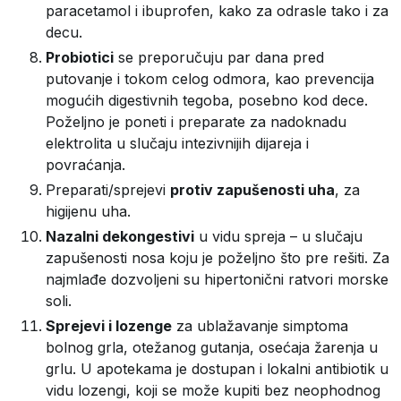
paracetamol i ibuprofen, kako za odrasle tako i za
decu.
Probiotici
se preporučuju par dana pred
putovanje i tokom celog odmora, kao prevencija
mogućih digestivnih tegoba, posebno kod dece.
Poželjno je poneti i preparate za nadoknadu
elektrolita u slučaju intezivnijih dijareja i
povraćanja.
Preparati/sprejevi
protiv zapušenosti uha
, za
higijenu uha.
Nazalni dekongestivi
u vidu spreja – u slučaju
zapušenosti nosa koju je poželjno što pre rešiti. Za
najmlađe dozvoljeni su hipertonični ratvori morske
soli.
Sprejevi i lozenge
za ublažavanje simptoma
bolnog grla, otežanog gutanja, osećaja žarenja u
grlu. U apotekama je dostupan i lokalni antibiotik u
vidu lozengi, koji se može kupiti bez neophodnog