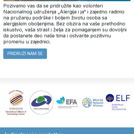
Pozivamo vas da se pridružite kao volonteri
Nacionalnog udruženja „Alergija i ja“ i zajedno radimo
na pružanju podrške i boljem životu osoba sa
alergijskim oboljenjima. Bez obzira na vaše prethodno
iskustvo, vaša strast i želja za pomaganjem su dovoljni
da postanete deo naše tima i ostvarite pozitivnu
promenu u zajednici.
PRIDRUŽI NAM SE