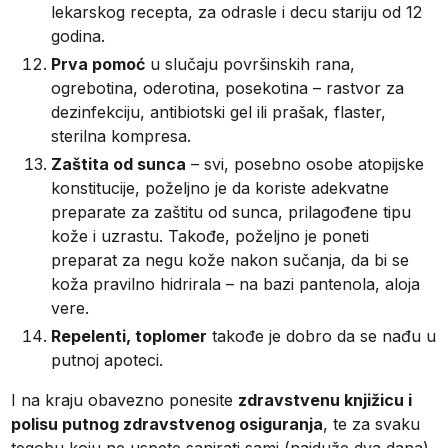
lekarskog recepta, za odrasle i decu stariju od 12
godina.
Prva pomoć
u slučaju površinskih rana,
ogrebotina, oderotina, posekotina – rastvor za
dezinfekciju, antibiotski gel ili prašak, flaster,
sterilna kompresa.
Zaštita od sunca
– svi, posebno osobe atopijske
konstitucije, poželjno je da koriste adekvatne
preparate za zaštitu od sunca, prilagođene tipu
kože i uzrastu. Takođe, poželjno je poneti
preparat za negu kože nakon sučanja, da bi se
koža pravilno hidrirala – na bazi pantenola, aloja
vere.
Repelenti, toplomer
takođe je dobro da se nađu u
putnoj apoteci.
I na kraju obavezno ponesite
zdravstvenu knjižicu i
polisu putnog zdravstvenog osiguranja
, te za svaku