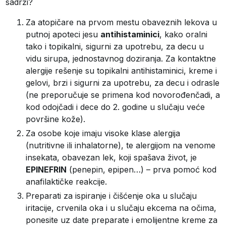
sadrži?
Za atopičare na prvom mestu obaveznih lekova u
putnoj apoteci jesu
antihistaminici
, kako oralni
tako i topikalni, sigurni za upotrebu, za decu u
vidu sirupa, jednostavnog doziranja. Za kontaktne
alergije rešenje su topikalni antihistaminici, kreme i
gelovi, brzi i sigurni za upotrebu, za decu i odrasle
(ne preporučuje se primena kod novorođenčadi, a
kod odojčadi i dece do 2. godine u slučaju veće
površine kože).
Za osobe koje imaju visoke klase alergija
(nutritivne ili inhalatorne), te alergijom na venome
insekata, obavezan lek, koji spašava život, je
EPINEFRIN
(penepin, epipen…) – prva pomoć kod
anafilaktičke reakcije.
Preparati za ispiranje i čišćenje oka u slučaju
iritacije, crvenila oka i u slučaju ekcema na očima,
ponesite uz date preparate i emolijentne kreme za