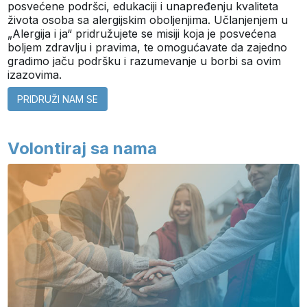
posvećene podršci, edukaciji i unapređenju kvaliteta
života osoba sa alergijskim oboljenjima. Učlanjenjem u
„Alergija i ja“ pridružujete se misiji koja je posvećena
boljem zdravlju i pravima, te omogućavate da zajedno
gradimo jaču podršku i razumevanje u borbi sa ovim
izazovima.
PRIDRUŽI NAM SE
Volontiraj sa nama