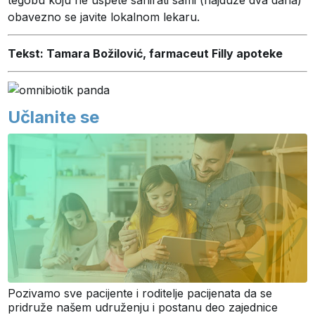
tegobu koju ne uspete sanirati sami (najduže dva dana)
obavezno se javite lokalnom lekaru.
Tekst: Tamara Božilović, farmaceut Filly apoteke
Učlanite se
Pozivamo sve pacijente i roditelje pacijenata da se
pridruže našem udruženju i postanu deo zajednice