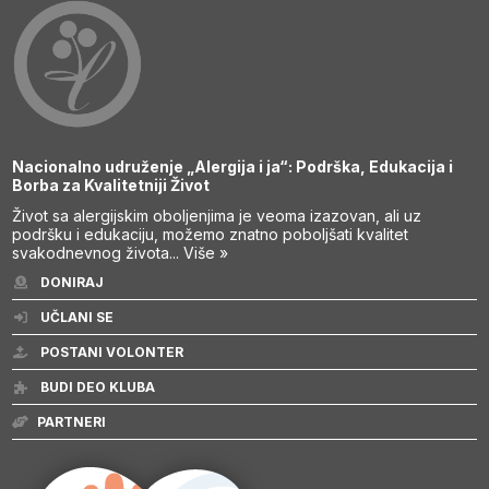
Nacionalno udruženje „Alergija i ja“: Podrška, Edukacija i
Borba za Kvalitetniji Život
Život sa alergijskim oboljenjima je veoma izazovan, ali uz
podršku i edukaciju, možemo znatno poboljšati kvalitet
svakodnevnog života...
Više »
DONIRAJ
UČLANI SE
POSTANI VOLONTER
BUDI DEO KLUBA
PARTNERI