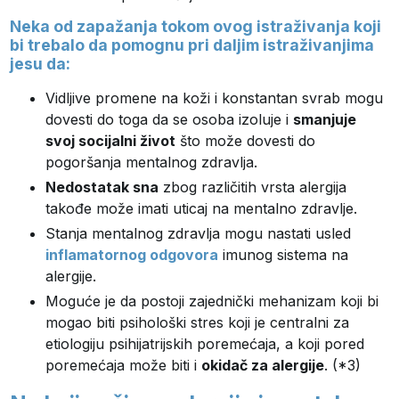
Neka od zapažanja tokom ovog istraživanja koji
bi trebalo da pomognu pri daljim istraživanjima
jesu da:
Vidljive promene na koži i konstantan svrab mogu
dovesti do toga da se osoba izoluje i
smanjuje
svoj socijalni život
što može dovesti do
pogoršanja mentalnog zdravlja.
Nedostatak sna
zbog različitih vrsta alergija
takođe može imati uticaj na mentalno zdravlje.
Stanja mentalnog zdravlja mogu nastati usled
inflamatornog odgovora
imunog sistema na
alergije.
Moguće je da postoji zajednički mehanizam koji bi
mogao biti psihološki stres koji je centralni za
etiologiju psihijatrijskih poremećaja, a koji pored
poremećaja može biti i
okidač za alergije
. (*3)