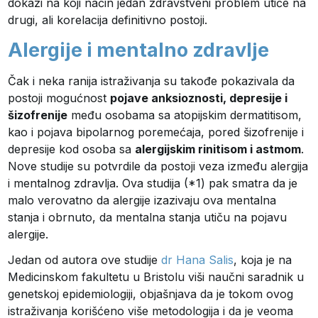
dokazi na koji način jedan zdravstveni problem utiče na
drugi, ali korelacija definitivno postoji.
Alergije i mentalno zdravlje
Čak i neka ranija istraživanja su takođe pokazivala da
postoji mogućnost
pojave anksioznosti, depresije i
šizofrenije
među osobama sa atopijskim dermatitisom,
kao i pojava bipolarnog poremećaja, pored šizofrenije i
depresije kod osoba sa
alergijskim rinitisom i astmom
.
Nove studije su potvrdile da postoji veza između alergija
i mentalnog zdravlja. Ova studija (*1) pak smatra da je
malo verovatno da alergije izazivaju ova mentalna
stanja i obrnuto, da mentalna stanja utiču na pojavu
alergije.
Jedan od autora ove studije
dr Hana Salis
, koja je na
Medicinskom fakultetu u Bristolu viši naučni saradnik u
genetskoj epidemiologiji, objašnjava da je tokom ovog
istraživanja korišćeno više metodologija i da je veoma