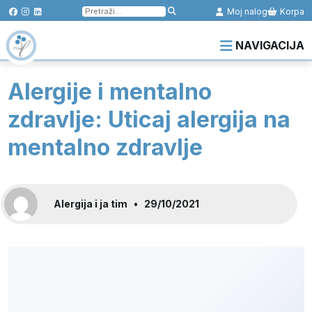
Pretraga
Moj nalog
Korpa
za:
NAVIGACIJA
Alergije i mentalno
zdravlje: Uticaj alergija na
mentalno zdravlje
Alergija i ja tim
•
29/10/2021