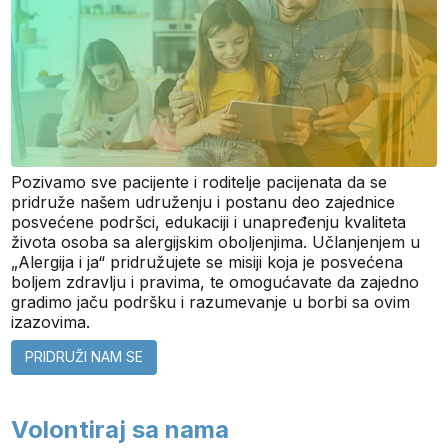
Pozivamo sve pacijente i roditelje pacijenata da se
pridruže našem udruženju i postanu deo zajednice
posvećene podršci, edukaciji i unapređenju kvaliteta
života osoba sa alergijskim oboljenjima. Učlanjenjem u
„Alergija i ja“ pridružujete se misiji koja je posvećena
boljem zdravlju i pravima, te omogućavate da zajedno
gradimo jaču podršku i razumevanje u borbi sa ovim
izazovima.
PRIDRUŽI NAM SE
Volontiraj sa nama