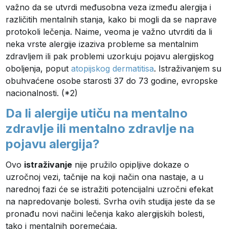
važno da se utvrdi međusobna veza između alergija i
različitih mentalnih stanja, kako bi mogli da se naprave
protokoli lečenja. Naime, veoma je važno utvrditi da li
neka vrste alergije izaziva probleme sa mentalnim
zdravljem ili pak problemi uzorkuju pojavu alergijskog
oboljenja, poput
atopijskog dermatitisa
. Istraživanjem su
obuhvaćene osobe starosti 37 do 73 godine, evropske
nacionalnosti. (*2)
Da li alergije utiču na mentalno
zdravlje ili mentalno zdravlje na
pojavu alergija?
Ovo
istraživanje
nije pružilo opipljive dokaze o
uzročnoj vezi, tačnije na koji način ona nastaje, a u
narednoj fazi će se istražiti potencijalni uzročni efekat
na napredovanje bolesti. Svrha ovih studija jeste da se
pronađu novi načini lečenja kako alergijskih bolesti,
tako i mentalnih poremećaja.