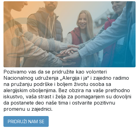
Pozivamo vas da se pridružite kao volonteri
Nacionalnog udruženja „Alergija i ja“ i zajedno radimo
na pružanju podrške i boljem životu osoba sa
alergijskim oboljenjima. Bez obzira na vaše prethodno
iskustvo, vaša strast i želja za pomaganjem su dovoljni
da postanete deo naše tima i ostvarite pozitivnu
promenu u zajednici.
PRIDRUŽI NAM SE