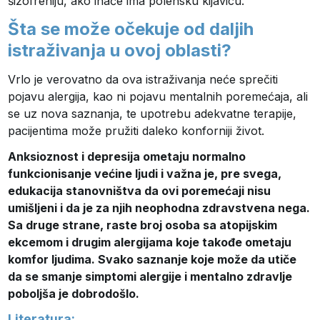
šizofreniju, ako inače ima polensku kijavicu.
Šta se može očekuje od daljih
istraživanja u ovoj oblasti?
Vrlo je verovatno da ova istraživanja neće sprečiti
pojavu alergija, kao ni pojavu mentalnih poremećaja, ali
se uz nova saznanja, te upotrebu adekvatne terapije,
pacijentima može pružiti daleko konforniji život.
Anksioznost i depresija ometaju normalno
funkcionisanje većine ljudi i važna je, pre svega,
edukacija stanovništva da ovi poremećaji nisu
umišljeni i da je za njih neophodna zdravstvena nega.
Sa druge strane, raste broj osoba sa atopijskim
ekcemom i drugim alergijama koje takođe ometaju
komfor ljudima. Svako saznanje koje može da utiče
da se smanje simptomi alergije i mentalno zdravlje
poboljša je dobrodošlo.
Literatura: