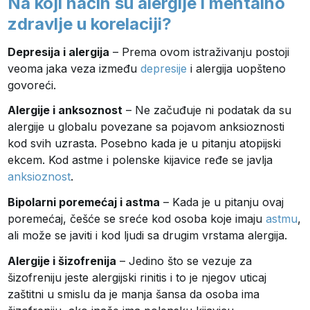
Na koji način su alergije i mentalno
zdravlje u korelaciji?
Depresija i alergija
– Prema ovom istraživanju postoji
veoma jaka veza između
depresije
i alergija uopšteno
govoreći.
Alergije i anksoznost
– Ne začuđuje ni podatak da su
alergije u globalu povezane sa pojavom anksioznosti
kod svih uzrasta. Posebno kada je u pitanju atopijski
ekcem. Kod astme i polenske kijavice ređe se javlja
anksioznost
.
Bipolarni poremećaj i astma
– Kada je u pitanju ovaj
poremećaj, češće se sreće kod osoba koje imaju
astmu
,
ali može se javiti i kod ljudi sa drugim vrstama alergija.
Alergije i šizofrenija
– Jedino što se vezuje za
šizofreniju jeste alergijski rinitis i to je njegov uticaj
zaštitni u smislu da je manja šansa da osoba ima