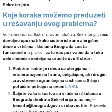
Sekreterijata.
Koje korake možemo preduzeti
u rešavanju ovog problema?
Verujemo da nadležni, u ovom slučaju Sekreterijat,
nisu
dovoljno upoznati kako sistem ishrane alergične
dece u vrtićima i školama Beograda zaista
funkcioniše
u praksi i
zato vas
pozivamo da u toku
cele sledećim nedeljama uradite ove 3 stvari:
Podržite roditelje i decu sa alergijama i
intolerancijom na hranu, celijakijom, ali i drugim
zravstvenim ograničnjima u ishrani u Srbiji i
potpišite peticiju na ovom
LINKU
.
Šaljete vaša iskustva sa vrtićima i školama u
Beogradu direktno Sekreterijatu na mejl –
beoinfo@beograd.gov.rs i obavestite.
Pozovite
se na Udruženje rečima: