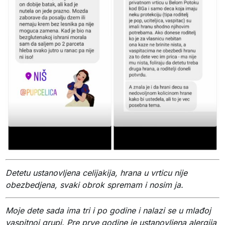
Detetu ustanovljena celijakija, hrana u vrticu nije
obezbedjena, svaki obrok spremam i nosim ja.
Moje dete sada ima tri i po godine i nalazi se u mlađoj
vaspitnoj grupi. Pre prve godine je ustanovljena alergija