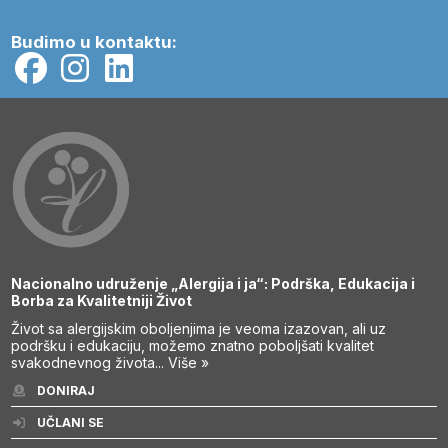
Budimo u kontaktu:
Nacionalno udruženje „Alergija i ja“: Podrška, Edukacija i
Borba za Kvalitetniji Život
Život sa alergijskim oboljenjima je veoma izazovan, ali uz
podršku i edukaciju, možemo znatno poboljšati kvalitet
svakodnevnog života...
Više »
DONIRAJ
UČLANI SE