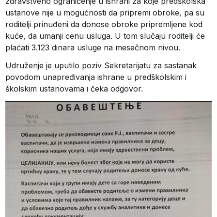
zdravstveno ograničenje u ishrani za koje predškolska
ustanove nije u mogućnosti da pripremi obroke, pa su
roditelji prinuđeni da donose obroke pripremljene kod
kuće, da umanji cenu usluga. U tom slučaju roditelji će
plaćati 3.123 dinara usluge na mesečnom nivou.
Udruženje je uputilo poziv Sekretarijatu za sastanak
povodom unapređivanja ishrane u predškolskim i
školskim ustanovama i čeka odgovor.