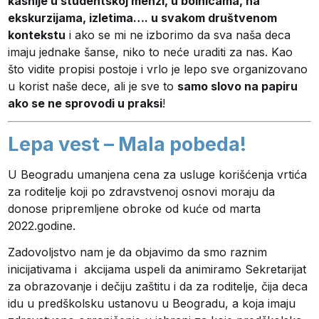
kasnije u studentskoj menzi, u bolnicama, na
ekskurzijama, izletima…. u svakom društvenom
kontekstu
i ako se mi ne izborimo da sva naša deca
imaju jednake šanse, niko to neće uraditi za nas. Kao
što vidite propisi postoje i vrlo je lepo sve organizovano
u korist naše dece, ali je sve to
samo slovo na papiru
ako se ne sprovodi u praksi
!
Lepa vest – Mala pobeda!
U Beogradu umanjena cena za usluge korišćenja vrtića
za roditelje koji po zdravstvenoj osnovi moraju da
donose pripremljene obroke od kuće od marta
2022.godine.
Zadovoljstvo nam je da objavimo da smo raznim
inicijativama i akcijama uspeli da animiramo Sekretarijat
za obrazovanje i dečiju zaštitu i da za roditelje, čija deca
idu u predškolsku ustanovu u Beogradu, a koja imaju