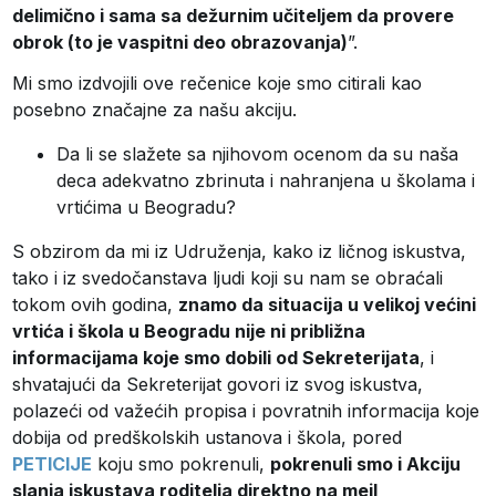
delimično i sama sa dežurnim učiteljem da provere
obrok (to je vaspitni deo obrazovanja)
”.
Mi smo izdvojili ove rečenice koje smo citirali kao
posebno značajne za našu akciju.
Da li se slažete sa njihovom ocenom da su naša
deca adekvatno zbrinuta i nahranjena u školama i
vrtićima u Beogradu?
S obzirom da mi iz Udruženja, kako iz ličnog iskustva,
tako i iz svedočanstava ljudi koji su nam se obraćali
tokom ovih godina,
znamo da situacija u velikoj većini
vrtića i škola u Beogradu nije ni približna
informacijama koje smo dobili od Sekreterijata
, i
shvatajući da Sekreterijat govori iz svog iskustva,
polazeći od važećih propisa i povratnih informacija koje
dobija od predškolskih ustanova i škola, pored
PETICIJE
koju smo pokrenuli,
pokrenuli smo i Akciju
slanja iskustava roditelja direktno na mejl