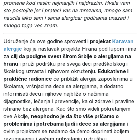
promene kod nasim najmanjih i najdrazim. Hvala vam
sto postojite jer i prateci vas na mrezama, mnogo sam
naucila iako sam i sama alergicar godinama unazad i
mnogo toga vec znam.
Udruženje će ove godine sprovesti i
projekat
Karavan
alergije
koji je nastavak projekta Hrana pod lupom i ima
za
cilj da podigne svest širom Srbije o alergijama na
hranu
i pruži podršku pre svega deci predškolskog i
školskog uzrasta i njihovom okruženju.
Edukativne i
praktične radionice
će približiti alergije zaposlenima u
školama, vršnjacima dece sa alergijama, a dodatno
informisati decu i njihove najbliže o načinima
dijagnostike, lečenja i prevencije, ka oi zdrave i pravilne
ishrane bez alergena. Kao što smo videli pokretanjem
ove Akcije,
neophodno je da što više pričamo o
problemima i potrebama ljudi i dece sa alergijama
i
ovim projektom se nadamo da ćemo doprineti boljem
razumevanju i većem prihvatanju u društvu.