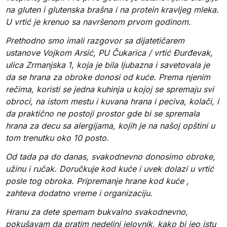
na gluten i glutenska brašna i na protein kravljeg mleka.
U vrtić je krenuo sa navršenom prvom godinom.
Prethodno smo imali razgovor sa dijatetičarem
ustanove Vojkom Arsić, PU Čukarica / vrtić Đurđevak,
ulica Zrmanjska 1, koja je bila ljubazna i savetovala je
da se hrana za obroke donosi od kuće. Prema njenim
rečima, koristi se jedna kuhinja u kojoj se spremaju svi
obroci, na istom mestu i kuvana hrana i peciva, kolači, i
da praktično ne postoji prostor gde bi se spremala
hrana za decu sa alergijama, kojih je na našoj opštini u
tom trenutku oko 10 posto.
Od tada pa do danas, svakodnevno donosimo obroke,
užinu i ručak. Doručkuje kod kuće i uvek dolazi u vrtić
posle tog obroka. Pripremanje hrane kod kuće ,
zahteva dodatno vreme i organizaciju.
Hranu za dete spemam bukvalno svakodnevno,
pokušavam da pratim nedeljni jelovnik, kako bi jeo istu