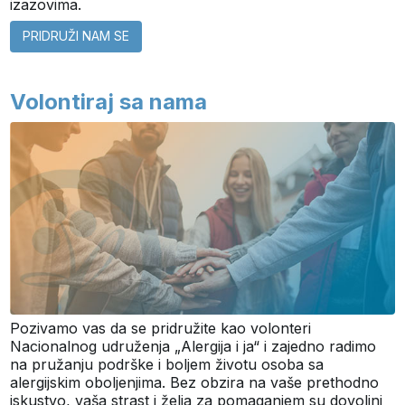
izazovima.
PRIDRUŽI NAM SE
Volontiraj sa nama
Pozivamo vas da se pridružite kao volonteri
Nacionalnog udruženja „Alergija i ja“ i zajedno radimo
na pružanju podrške i boljem životu osoba sa
alergijskim oboljenjima. Bez obzira na vaše prethodno
iskustvo, vaša strast i želja za pomaganjem su dovoljni