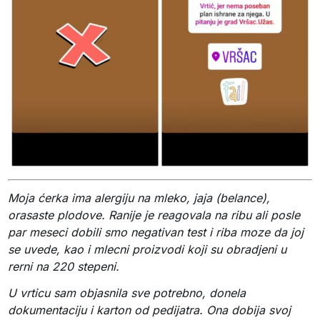
Moja ćerka ima alergiju na mleko, jaja (belance),
orasaste plodove. Ranije je reagovala na ribu ali posle
par meseci dobili smo negativan test i riba moze da joj
se uvede, kao i mlecni proizvodi koji su obradjeni u
rerni na 220 stepeni.
U vrticu sam objasnila sve potrebno, donela
dokumentaciju i karton od pedijatra. Ona dobija svoj