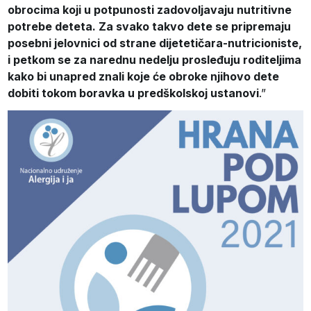
obrocima koji u potpunosti zadovoljavaju nutritivne
potrebe deteta. Za svako takvo dete se pripremaju
posebni jelovnici od strane dijetetičara-nutricioniste,
i petkom se za narednu nedelju prosleđuju roditeljima
kako bi unapred znali koje će obroke njihovo dete
dobiti tokom boravka u predškolskoj ustanovi
.”