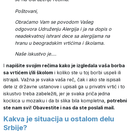
Poštovani,
Obraćamo Vam se povodom Vašeg
odgovora Udruženju Alergija i ja na dopis o
neadekvatnoj ishrani dece sa alergijama na
hranu u beogradskim vrtićima i školama.
Naše iskustvo je….
I
napišite svojim rečima kako je izgledala vaša borba
sa vrtićem i/ili školom
i koliko ste u toj borbi uspeli ili
istrajali. Važna je svaka vaša reč, čak i ako ste ispisali
dete iz državne ustanove i upisali ga u privatni vrtić i to
iskustvo treba zabeležiti, jer je svaka priča jedna
kockica u mozaiku i da bi slika bila kompletna,
potrebni
ste nam svi! Obavestite i nas da ste poslali mail.
Kakva je situacija u ostalom delu
Srbije?