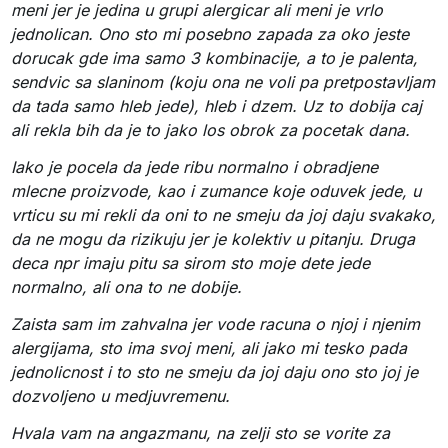
meni jer je jedina u grupi alergicar ali meni je vrlo
jednolican. Ono sto mi posebno zapada za oko jeste
dorucak gde ima samo 3 kombinacije, a to je palenta,
sendvic sa slaninom (koju ona ne voli pa pretpostavljam
da tada samo hleb jede), hleb i dzem. Uz to dobija caj
ali rekla bih da je to jako los obrok za pocetak dana.
Iako je pocela da jede ribu normalno i obradjene
mlecne proizvode, kao i zumance koje oduvek jede, u
vrticu su mi rekli da oni to ne smeju da joj daju svakako,
da ne mogu da rizikuju jer je kolektiv u pitanju. Druga
deca npr imaju pitu sa sirom sto moje dete jede
normalno, ali ona to ne dobije.
Zaista sam im zahvalna jer vode racuna o njoj i njenim
alergijama, sto ima svoj meni, ali jako mi tesko pada
jednolicnost i to sto ne smeju da joj daju ono sto joj je
dozvoljeno u medjuvremenu.
Hvala vam na angazmanu, na zelji sto se vorite za