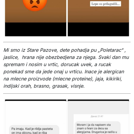
Mi smo iz Stare Pazove, dete pohadja pu „Poletarac“ ,
jaslice, hrana nije obezbedjena za njega. Svaki dan mu
spremam i nosim u vrtic, dorucak uvek, a rucak
ponekad sme da jede onaj u vrticu. Inace je alergican
na mlecne proizvode (mlecne proteine), jaja, kikiriki,
indijski orah, brasno, grasak, visnje.