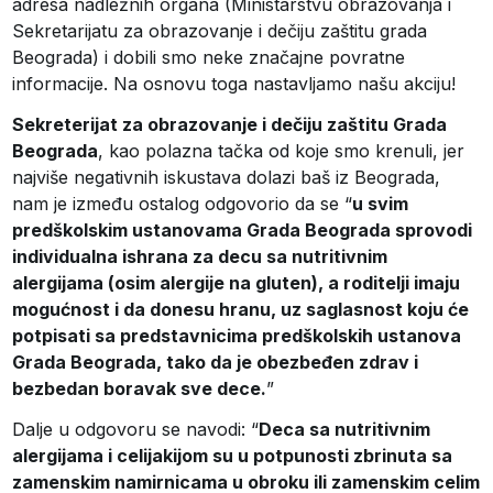
adresa nadležnih organa (Ministarstvu obrazovanja i
Sekretarijatu za obrazovanje i dečiju zaštitu grada
Beograda) i dobili smo neke značajne povratne
informacije. Na osnovu toga nastavljamo našu akciju!
Sekreterijat za obrazovanje i dečiju zaštitu Grada
Beograda
, kao polazna tačka od koje smo krenuli, jer
najviše negativnih iskustava dolazi baš iz Beograda,
nam je između ostalog odgovorio da se “
u svim
predškolskim ustanovama Grada Beograda sprovodi
individualna ishrana za decu sa nutritivnim
alergijama (osim alergije na gluten), a roditelji imaju
mogućnost i da donesu hranu, uz saglasnost koju će
potpisati sa predstavnicima predškolskih ustanova
Grada Beograda, tako da je obezbeđen zdrav i
bezbedan boravak sve dece.
”
Dalje u odgovoru se navodi: “
Deca sa nutritivnim
alergijama i celijakijom su u potpunosti zbrinuta sa
zamenskim namirnicama u obroku ili zamenskim celim