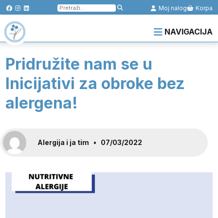
Pretraga
Moj nalog
Korpa
za:
NAVIGACIJA
Pridružite nam se u
Inicijativi za obroke bez
alergena!
Alergija i ja tim
•
07/03/2022