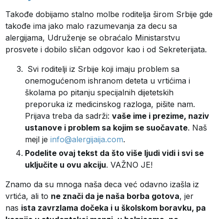
Takođe dobijamo stalno molbe roditelja širom Srbije gde
takođe ima jako malo razumevanja za decu sa
alergijama, Udruženje se obraćalo Ministarstvu
prosvete i dobilo sličan odgovor kao i od Sekreterijata.
Svi roditelji iz Srbije koji imaju problem sa
onemogućenom ishranom deteta u vrtićima i
školama po pitanju specijalnih dijetetskih
preporuka iz medicinskog razloga, pišite nam.
Prijava treba da sadrži:
vaše ime i prezime, naziv
ustanove i problem sa kojim se suočavate
. Naš
mejl je
info@alergijaija.com
.
Podelite ovaj tekst da što više ljudi vidi i svi se
uključite u ovu akciju
. VAŽNO JE!
Znamo da su mnoga naša deca već odavno izašla iz
vrtića, ali to
ne znači da je naša borba gotova
, jer
nas
ista zavrzlama dočeka i u školskom boravku, pa