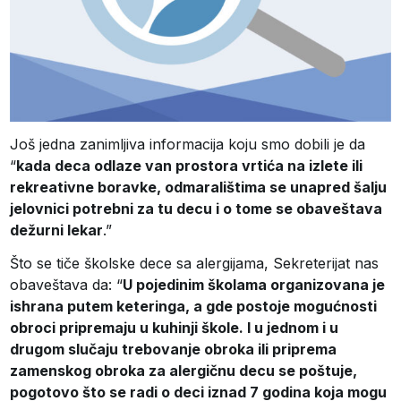
Još jedna zanimljiva informacija koju smo dobili je da
“
kada deca odlaze van prostora vrtića na izlete ili
rekreativne boravke, odmaralištima se unapred šalju
jelovnici potrebni za tu decu i o tome se obaveštava
dežurni lekar
.”
Što se tiče školske dece sa alergijama, Sekreterijat nas
obaveštava da: “
U pojedinim školama organizovana je
ishrana putem keteringa, a gde postoje mogućnosti
obroci pripremaju u kuhinji škole. I u jednom i u
drugom slučaju trebovanje obroka ili priprema
zamenskog obroka za alergičnu decu se poštuje,
pogotovo što se radi o deci iznad 7 godina koja mogu