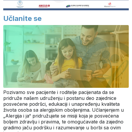
Učlanite se
Pozivamo sve pacijente i roditelje pacijenata da se
pridruže našem udruženju i postanu deo zajednice
posvećene podršci, edukaciji i unapređenju kvaliteta
života osoba sa alergijskim oboljenjima. Učlanjenjem u
„Alergija i ja“ pridružujete se misiji koja je posvećena
boljem zdravlju i pravima, te omogućavate da zajedno
gradimo jaču podršku i razumevanje u borbi sa ovim