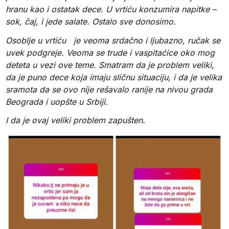
hranu kao i ostatak dece. U vrtiću konzumira napitke –
sok, čaj, i jede salate. Ostalo sve donosimo.
Osoblje u vrtiću je veoma srdačno i ljubazno, ručak se
uvek podgreje. Veoma se trude i vaspitaćice oko mog
deteta u vezi ove teme. Smatram da je problem veliki,
da je puno dece koja imaju sličnu situaciju, i da je velika
sramota da se ovo nije rešavalo ranije na nivou grada
Beograda i uopšte u Srbiji.
I da je ovaj veliki problem zapušten.