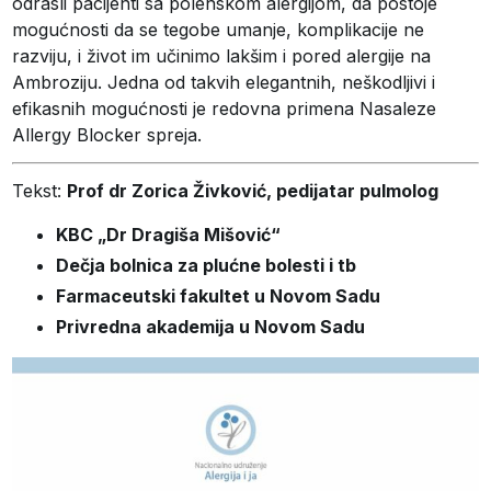
odrasli pacijenti sa polenskom alergijom, da postoje
mogućnosti da se tegobe umanje, komplikacije ne
razviju, i život im učinimo lakšim i pored alergije na
Ambroziju. Jedna od takvih elegantnih, neškodljivi i
efikasnih mogućnosti je redovna primena Nasaleze
Allergy Blocker spreja.
Tekst:
Prof dr Zorica Živković, p
edijatar pulmolog
KBC „Dr Dragiša Mišović“
Dečja bolnica za plućne bolesti i tb
Farmaceutski fakultet u Novom Sadu
Privredna akademija u Novom Sadu