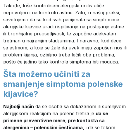
Takođe, loše kontrolisani alergijski rinitis utiče
nepovoljno i na kontrolu astme. Zato, u našoj praksi,
savetujemo da se kod svih pacijenata sa simptomima
alergijske kijavice uradi i ispitivanje na postojanje astme
ili bronhijalne preosetljivosti, te započne adekvatan
tretman u najranijim stadijumima. I naravno, kod dece
sa astmom, a koja se žale da uvek imaju zapušen nos ili
problem kijanja, ozbiljno treba lečiti oba problema,
pošto će jedino tako kontrola simptoma biti moguća.
Šta možemo učiniti za
smanjenje simptoma polenske
kijavice?
Najbolji način
da se osoba sa dokazanom ili sumnjivom
alergijskom reakcijom na polene tretira je
da se
primene preventivne mere, pre kontakta sa
alergenima – polenskim česticama,
i da se tokom