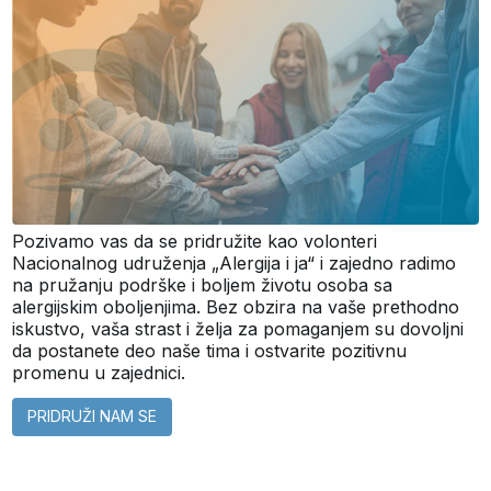
Pozivamo vas da se pridružite kao volonteri
Nacionalnog udruženja „Alergija i ja“ i zajedno radimo
na pružanju podrške i boljem životu osoba sa
alergijskim oboljenjima. Bez obzira na vaše prethodno
iskustvo, vaša strast i želja za pomaganjem su dovoljni
da postanete deo naše tima i ostvarite pozitivnu
promenu u zajednici.
PRIDRUŽI NAM SE