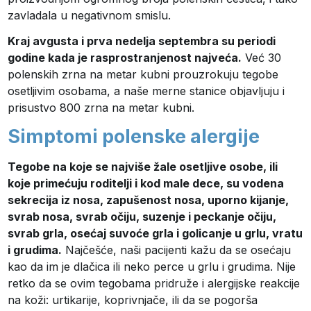
zavladala u negativnom smislu.
Kraj avgusta i prva nedelja septembra su periodi
godine kada je rasprostranjenost najveća.
Već 30
polenskih zrna na metar kubni prouzrokuju tegobe
osetljivim osobama, a naše merne stanice objavljuju i
prisustvo 800 zrna na metar kubni.
Simptomi polenske alergije
Tegobe na koje se najviše žale osetljive osobe, ili
koje primećuju roditelji i kod male dece, su vodena
sekrecija iz nosa, zapušenost nosa, uporno kijanje,
svrab nosa, svrab očiju, suzenje i peckanje očiju,
svrab grla, osećaj suvoće grla i golicanje u grlu, vratu
i grudima.
Najčešće, naši pacijenti kažu da se osećaju
kao da im je dlačica ili neko perce u grlu i grudima. Nije
retko da se ovim tegobama pridruže i alergijske reakcije
na koži: urtikarije, koprivnjače, ili da se pogorša