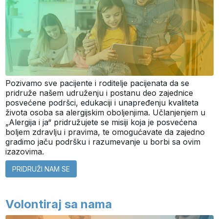
Pozivamo sve pacijente i roditelje pacijenata da se
pridruže našem udruženju i postanu deo zajednice
posvećene podršci, edukaciji i unapređenju kvaliteta
života osoba sa alergijskim oboljenjima. Učlanjenjem u
„Alergija i ja“ pridružujete se misiji koja je posvećena
boljem zdravlju i pravima, te omogućavate da zajedno
gradimo jaču podršku i razumevanje u borbi sa ovim
izazovima.
PRIDRUŽI NAM SE
Volontiraj sa nama