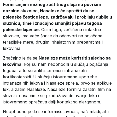
Formiranjem nežnog zaštitnog sloja na površini
nazalne sluznice, Nasaleze će sprečiti da se
polenske čestice lepe, zadržavaju i probijaju dublje u
sluznicu, time i značajno smanjiti pojavu tegoba
polenske kijavice.
Osim toga, zaštićena i intaktna
sluznica, ima veće šanse da odgovori na pojačane
terapijske mere, drugim inhalatornim preparatima i
lekovima.
Značajno je da se
Nasaleze može koristiti zajedno sa
lekovima
, koji su nam neophodni u slučaju pojačanja
tegoba, a to su antihistaminici i intranazalni
kortikosteroidi. U slučaju istovremene upotrebe
intranazalnih lekova i Nasaleze spreja, prvo se aplikuje
lek, a zatim Nasaleze. Nasaleze formira zaštitni film na
sluznici nosa čime se produžava delovanje leka i
istovremeno sprečava dalji kontakt sa alergenom.
Neophodno je da se informiše javnost, naši mladi, ali i