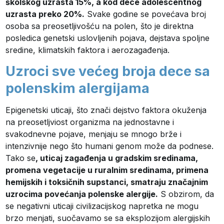
školskog uzrasta 15%, a kod dece adolescentnog
uzrasta preko 20%.
Svake godine se povećava broj
osoba sa preosetljivošću na polen, što je direktna
posledica genetski uslovljenih pojava, dejstava spoljne
sredine, klimatskih faktora i aerozagađenja.
Uzroci sve većeg broja dece sa
polenskim alergijama
Epigenetski uticaji, što znači dejstvo faktora okuženja
na preosetljviost organizma na jednostavne i
svakodnevne pojave, menjaju se mnogo brže i
intenzivnije nego što humani genom može da podnese.
Tako se
, uticaj zagađenja u gradskim sredinama,
promena vegetacije u ruralnim sredinama, primena
hemijskih i toksičnih supstanci, smatraju značajnim
uzrocima povećanja polenske alergije.
S obzirom, da
se negativni uticaji civilizacijskog napretka ne mogu
brzo menjati, suočavamo se sa eksplozijom alergijskih