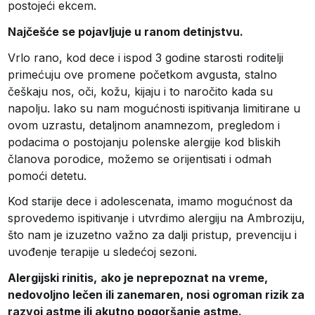
postojeći ekcem.
Najčešće se pojavljuje u ranom detinjstvu.
Vrlo rano, kod dece i ispod 3 godine starosti roditelji
primećuju ove promene početkom avgusta, stalno
češkaju nos, oči, kožu, kijaju i to naročito kada su
napolju. Iako su nam mogućnosti ispitivanja limitirane u
ovom uzrastu, detaljnom anamnezom, pregledom i
podacima o postojanju polenske alergije kod bliskih
članova porodice, možemo se orijentisati i odmah
pomoći detetu.
Kod starije dece i adolescenata, imamo mogućnost da
sprovedemo ispitivanje i utvrdimo alergiju na Ambroziju,
što nam je izuzetno važno za dalji pristup, prevenciju i
uvođenje terapije u sledećoj sezoni.
Alergijski rinitis,
ako je neprepoznat na vreme,
nedovoljno lečen ili zanemaren, nosi ogroman rizik za
razvoj astme ili akutno pogoršanje astme.