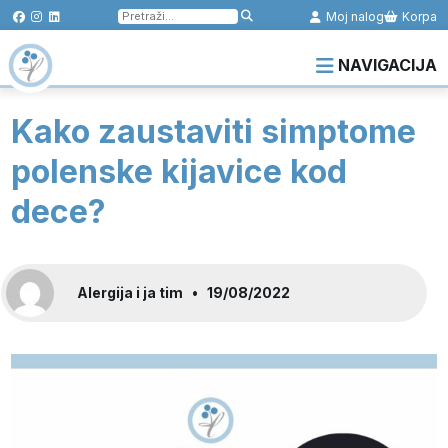
Pretraga
Moj nalog
Korpa
za:
NAVIGACIJA
Kako zaustaviti simptome
polenske kijavice kod
dece?
Alergija i ja tim
•
19/08/2022