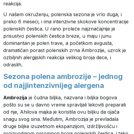
reakcija.
U našem okruženju, polenska sezona je vrlo duga, i
preko 6 meseci, i ima intenzivne skokove koncentracije
polenskih čestica. U rano proleće najznačajnije je
prisustvo polenskih čestica breze, u maju i junu
dominantan je polen trave, a početkom avgusta,
dramatičan porast polenskih zrna Ambrozije, uzrok je
ozbiljnih alergijskih reakcija velikog broja dece, i
odraslih.
Sezona polena ambrozije – jednog
od najjintenzivnijeg alergena
Ambrozija
je čudna biljka, nazvana i biljka bogova
pošto su se u davno vreme spravljali lekoviti preparati
od nje, Ahilova majka je koristila ovu biljku da ojača
snagu svog sina. Međutim, Ambrozija je prevladala
druge biljke izuzetnom ekspanzijom, izdržljivošću i
proizvodnjom ogromnog broja polenskih čestica, i tako