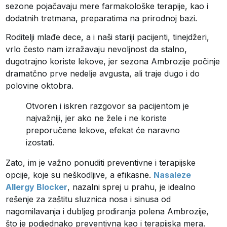
sezone pojačavaju mere farmakološke terapije, kao i
dodatnih tretmana, preparatima na prirodnoj bazi.
Roditelji mlađe dece, a i naši stariji pacijenti, tinejdžeri,
vrlo često nam izražavaju nevoljnost da stalno,
dugotrajno koriste lekove, jer sezona Ambrozije počinje
dramatčno prve nedelje avgusta, ali traje dugo i do
polovine oktobra.
Otvoren i iskren razgovor sa pacijentom je
najvažniji, jer ako ne žele i ne koriste
preporučene lekove, efekat će naravno
izostati.
Zato, im je važno ponuditi preventivne i terapijske
opcije, koje su neškodljive, a efikasne.
Nasaleze
Allergy Blocker
, nazalni sprej u prahu, je idealno
rešenje za zaštitu sluznica nosa i sinusa od
nagomilavanja i dubljeg prodiranja polena Ambrozije,
što je podjednako preventivna kao i terapijska mera.