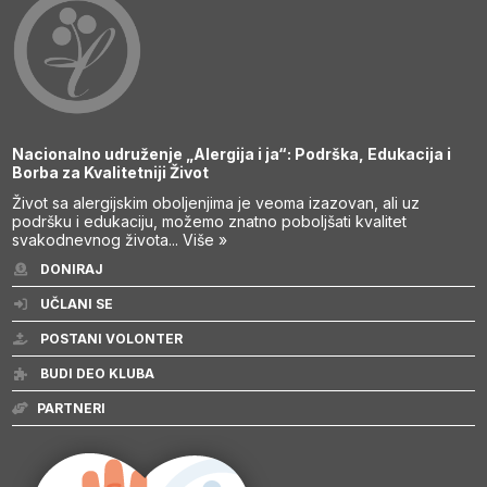
Nacionalno udruženje „Alergija i ja“: Podrška, Edukacija i
Borba za Kvalitetniji Život
Život sa alergijskim oboljenjima je veoma izazovan, ali uz
podršku i edukaciju, možemo znatno poboljšati kvalitet
svakodnevnog života...
Više »
DONIRAJ
UČLANI SE
POSTANI VOLONTER
BUDI DEO KLUBA
PARTNERI