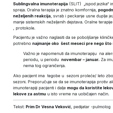
Sublingvalna imunoterapija
(SLIT) „ispod jezika“ im
spreja. Oralna terapija je znatno komfornija,
pogodn
neželjenih reakcija
, svrab i peckanje usne duplje je
manje sistemskih neželjenih dejstava. Oralne terapij
, protokole.
Pacijentu je važno naglasiti da se poboljšanje klini
potrebno
najmanje oko šest meseci pre nego što 
Važno je napomenuti da imunoterapiju na ale
periodu, u periodu
novembar – januar.
Za imu
nema tog ograničenja.
Ako pacijent ima tegobe u sezoni proleće/ leto zbog
sezoni. Preporučuje se da se imunoterapija protiv 
imunoterapiji pacijenti i dalje
mogu da koristite lekov
lekove za astmu
u isto vreme na uobičajen način.
Tekst:
Prim Dr Vesna Veković
, pedijatar -pulmolog