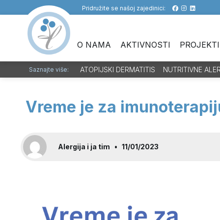
Pridružite se našoj zajedinici:
O NAMA
AKTIVNOSTI
PROJEKTI
ATOPIJSKI DERMATITIS
NUTRITIVNE ALE
Saznajte više:
Vreme je za imunoterapij
Alergija i ja tim
•
11/01/2023