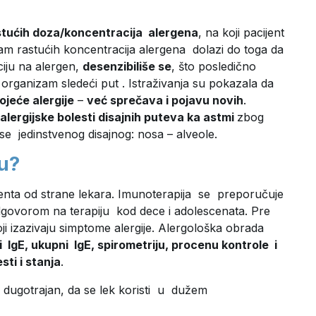
tućih doza/koncentracija alergena
, na koji pacijent
am rastućih koncentracija alergena dolazi do toga da
nciju na alergen,
desenzibiliše se
, što posledično
organizam sledeći put . Istraživanja su pokazala da
jeće alergije
–
već sprečava i pojavu novih
.
lergijske bolesti disajnih puteva ka astmi
zbog
 jedinstvenog disajnog: nosa – alveole.
u?
jenta od strane lekara. Imunoterapija se preporučuje
odgovorom na terapiju kod dece i adolescenata. Pre
ji izazivaju simptome alergije. Alergološka obrada
 IgE, ukupni IgE, spirometriju, procenu kontrole i
ti i stanja
.
s dugotrajan, da se lek koristi u dužem