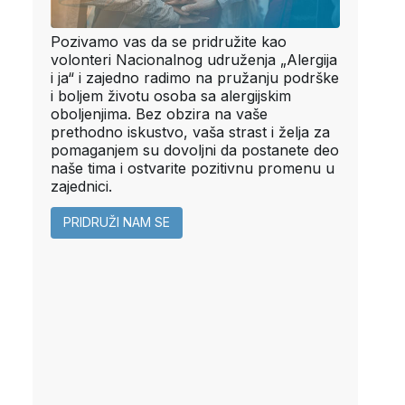
Pozivamo vas da se pridružite kao
volonteri Nacionalnog udruženja „Alergija
i ja“ i zajedno radimo na pružanju podrške
i boljem životu osoba sa alergijskim
oboljenjima. Bez obzira na vaše
prethodno iskustvo, vaša strast i želja za
pomaganjem su dovoljni da postanete deo
naše tima i ostvarite pozitivnu promenu u
zajednici.
PRIDRUŽI NAM SE