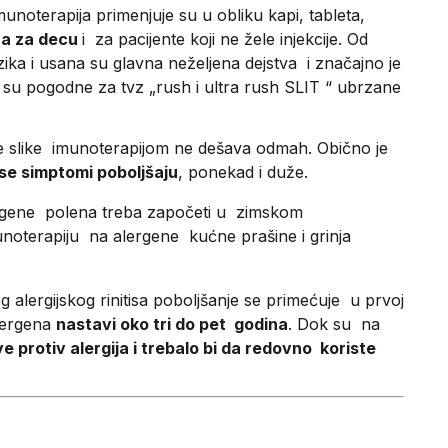
unoterapija primenjuje su u obliku kapi, tableta,
a za decu
i za pacijente koji ne žele injekcije. Od
zika i usana su glavna neželjena dejstva i značajno je
e su pogodne za tvz „rush i ultra rush SLIT “ ubrzane
čke slike imunoterapijom ne dešava odmah. Obično je
se simptomi poboljšaju
, ponekad i duže.
rgene polena treba započeti u zimskom
noterapiju na alergene kućne prašine i grinja
 alergijskog rinitisa poboljšanje se primećuje u prvoj
alergena
nastavi oko tri do pet godina
. Dok su na
e protiv alergija i trebalo bi da redovno koriste