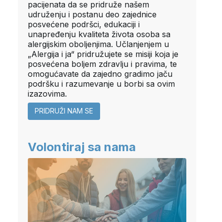
pacijenata da se pridruže našem
udruženju i postanu deo zajednice
posvećene podršci, edukaciji i
unapređenju kvaliteta života osoba sa
alergijskim oboljenjima. Učlanjenjem u
„Alergija i ja“ pridružujete se misiji koja je
posvećena boljem zdravlju i pravima, te
omogućavate da zajedno gradimo jaču
podršku i razumevanje u borbi sa ovim
izazovima.
PRIDRUŽI NAM SE
Volontiraj sa nama