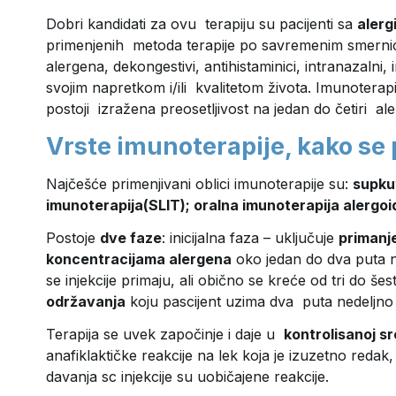
Dobri kandidati za ovu terapiju su pacijenti sa
alerg
primenjenih metoda terapije po savremenim smernica
alergena, dekongestivi, antihistaminici, intranazalni, i
svojim napretkom i/ili kvalitetom života. Imunotera
postoji izražena preosetljivost na jedan do četiri al
Vrste imunoterapije, kako se 
Najčešće primenjivani oblici imunoterapije su:
supku
imunoterapija(SLIT); oralna imunoterapija alergoi
Postoje
dve faze
: inicijalna faza – uključuje
primanje
koncentracijama alergena
oko jedan do dva puta ne
se injekcije primaju, ali obično se kreće od tri do 
održavanja
koju pascijent uzima dva puta nedeljno u
Terapija se uvek započinje i daje u
kontrolisanoj s
anafiklaktičke reakcije na lek koja je izuzetno redak
davanja sc injekcije su uobičajene reakcije.