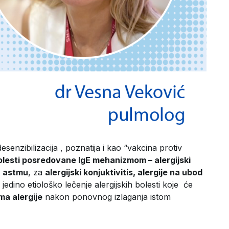
esenzibilizacija , poznatija i kao “vakcina protiv
bolesti posredovane IgE mehanizmom – alergijski
u
astmu
, za
alergijski konjuktivitis, alergije na ubod
jedino etiološko lečenje alergijskih bolesti koje će
ma alergije
nakon ponovnog izlaganja istom