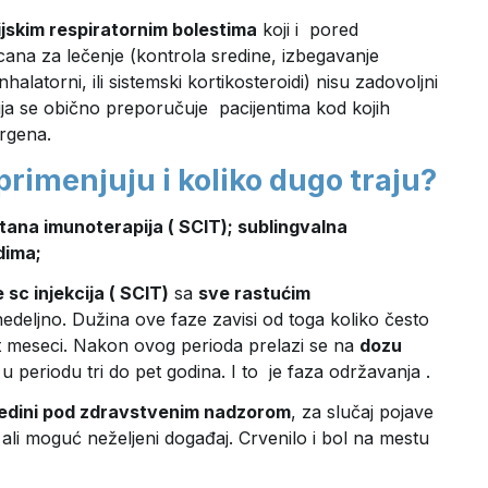
ijskim respiratornim bolestima
koji i pored
na za lečenje (kontrola sredine, izbegavanje
nhalatorni, ili sistemski kortikosteroidi) nisu zadovoljni
pija se obično preporučuje pacijentima kod kojih
ergena.
primenjuju i koliko dugo traju?
tana imunoterapija ( SCIT); sublingvalna
dima;
 sc injekcija ( SCIT)
sa
sve rastućim
deljno. Dužina ove faze zavisi od toga koliko često
šest meseci. Nakon ovog perioda prelazi se na
dozu
 periodu tri do pet godina. I to je faza održavanja .
redini pod zdravstvenim nadzorom
, za slučaj pojave
, ali moguć neželjeni događaj. Crvenilo i bol na mestu