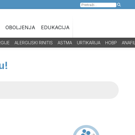
Pretraga
za:
OBOLJENJA
EDUKACIJA
RGIJE
ALERGIJSKI RINITIS
ASTMA
URTIKARIJA
HOBP
ANAFI
u!