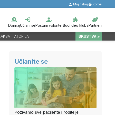
Moj nalog
Korpa
Doniraj
Učlani se
Postani volonter
Budi deo kluba
Partneri
LAKSA
ATOPIJA
ISKUSTVA »
Učlanite se
Pozivamo sve pacijente i roditelje