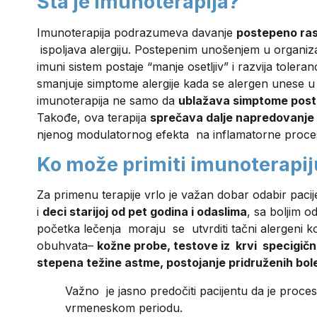
Šta je imunoterapija?
Imunoterapija podrazumeva davanje
postepeno ras
ispoljava alergiju. Postepenim unošenjem u organiz
imuni sistem postaje “manje osetljiv” i razvija tolera
smanjuje simptome alergije kada se alergen unese u 
imunoterapija ne samo da
ublažava simptome posto
Takođe, ova terapija
sprečava dalje napredovanje a
njenog modulatornog efekta na inflamatorne procese
Ko može primiti imunoterapij
Za primenu terapije vrlo je važan dobar odabir paci
i
deci starijoj od pet godina i odaslima
, sa boljim 
početka lečenja moraju se utvrditi tačni alergeni ko
obuhvata–
kožne probe, testove iz krvi specigični
stepena težine astme, postojanje pridruženih boles
Važno je jasno predočiti pacijentu da je proce
vrmeneskom periodu.