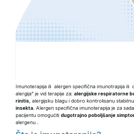
Imunoterapija ili alergen specifična imunotrapija ili d
alergija” je vid terapije za:
alergijske respiratorne 
rinitis
, alergijsku blagu i dobro kontrolisanu stabiln
insekta
. Alergen specifična imunoterapija je za sada 
pacijentu omogućiti
dugotrajno poboljšanje simpto
alergenu .