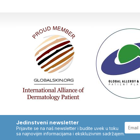
Jedinstveni newsletter
Prijavite se na naš newsletter i budite uvek u toku
sa najnovijim informacijama i ekskluzivnim sadržajem.