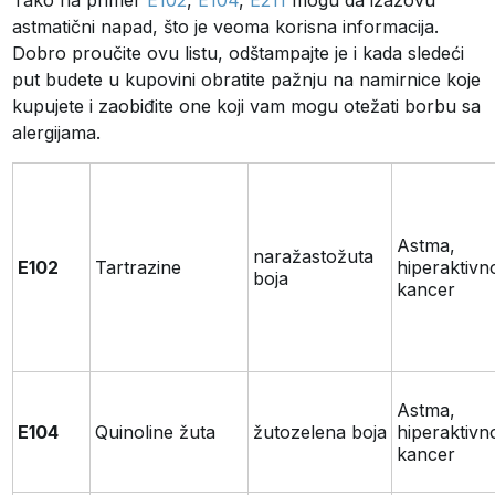
Tako na primer
E102
,
E104
,
E211
mogu da izazovu
astmatični napad, što je veoma korisna informacija.
Dobro proučite ovu listu, odštampajte je i kada sledeći
put budete u kupovini obratite pažnju na namirnice koje
kupujete i zaobiđite one koji vam mogu otežati borbu sa
alergijama.
Astma,
naražastožuta
E102
Tartrazine
hiperaktivn
boja
kancer
Astma,
E104
Quinoline žuta
žutozelena boja
hiperaktivn
kancer