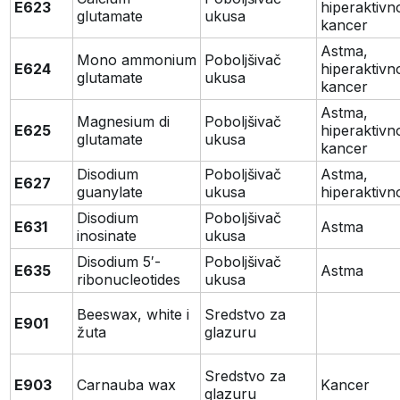
E623
hiperaktivn
glutamate
ukusa
kancer
Astma,
Mono ammonium
Poboljšivač
E624
hiperaktivn
glutamate
ukusa
kancer
Astma,
Magnesium di
Poboljšivač
E625
hiperaktivn
glutamate
ukusa
kancer
Disodium
Poboljšivač
Astma,
E627
guanylate
ukusa
hiperaktivn
Disodium
Poboljšivač
E631
Astma
inosinate
ukusa
Disodium 5′-
Poboljšivač
E635
Astma
ribonucleotides
ukusa
Beeswax, white i
Sredstvo za
E901
žuta
glazuru
Sredstvo za
E903
Carnauba wax
Kancer
glazuru