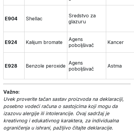
Sredstvo za
E904
Shellac
glazuru
Agens
E924
Kalijum bromate
Kancer
poboljšivač
Agens
E928
Benzole peroxide
Astma
poboljšivač
Važno:
Uvek proverite tačan sastav proizvoda na deklaraciji,
posebno vodeći računa o sastojcima koji mogu da
izazovu alergije ili intolerancije. Ovaj sadržaj je
kreativnog i edukativnog karaktera, za individualna
ograničenja u ishrani, pažljivo čitajte deklaracije.