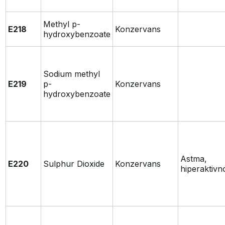
Methyl p-
E218
Konzervans
hydroxybenzoate
Sodium methyl
E219
p-
Konzervans
hydroxybenzoate
Astma,
E220
Sulphur Dioxide
Konzervans
hiperaktivn