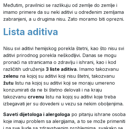
Međutim, pravilnici se razlikuju od zemlje do zemlje i
imamo primere da su neki aditivi u određenim zemljama
zabranjeni, a u drugima nisu. Zato moramo biti oprezni.
Lista aditiva
Nisu svi aditivi hemijskog porekla štetni, kao što nisu svi
aditivi prirodnog porekla neškodljivi. Danas se mogu
pronaći na stranicama o zdravlju i ishrani, kao i kod
različitih udruženja
3 liste aditiva
. Imamo takozvanu
zelenu
na kojoj su aditivi koji nisu štetni, takozvanu
žutu
listu na kojoj su aditivi koji se moraju umereno
konzumirati da ne bi štetno delovali i na kraju
takozvanu
crvenu
listu na kojoj su aditivi koje treba
izbegavati jer su dovedeni u vezu sa nekim oboljenjima.
Saveti dijetologa i alergologa
po pitanju ishrane osoba
koje imaju problem sa alergijama, a to se može primeniti
i na sve ljude sa zdravstvenim problemima, svakako se