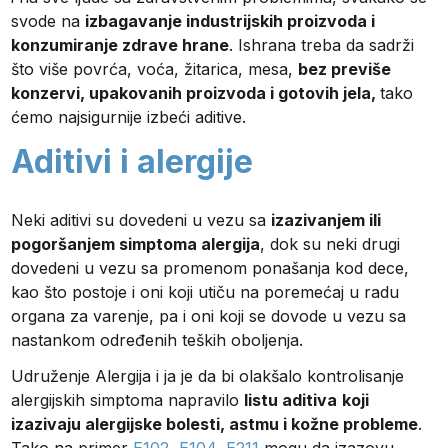
svode na
izbagavanje industrijskih proizvoda i
konzumiranje zdrave hrane
. Ishrana treba da sadrži
što više povrća, voća, žitarica, mesa,
bez previše
konzervi, upakovanih proizvoda i gotovih jela,
tako
ćemo najsigurnije izbeći aditive.
Aditivi i alergije
Neki aditivi su dovedeni u vezu sa
izazivanjem ili
pogoršanjem simptoma alergija
, dok su neki drugi
dovedeni u vezu sa promenom ponašanja kod dece,
kao što postoje i oni koji utiču na poremećaj u radu
organa za varenje, pa i oni koji se dovode u vezu sa
nastankom određenih teških oboljenja.
Udruženje Alergija i ja je da bi olakšalo kontrolisanje
alergijskih simptoma napravilo
listu aditiva
koji
izazivaju alergijske bolesti, astmu i kožne probleme
.