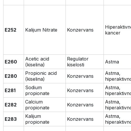
Hiperaktivn
E252
Kalijum Nitrate
Konzervans
kancer
Acetic acid
Regulator
E260
Astma
(kiselina)
kiselosti
Propionic acid
Astma,
E280
Konzervans
(kiselina)
hiperaktivn
Sodium
Astma,
E281
Konzervans
propionate
hiperaktivn
Calcium
Astma,
E282
Konzervans
propionate
hiperaktivn
Kalijum
Astma,
E283
Konzervans
propionate
hiperaktivn