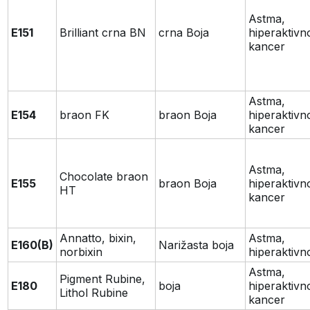
Astma,
E151
Brilliant crna BN
crna Boja
hiperaktivn
kancer
Astma,
E154
braon FK
braon Boja
hiperaktivn
kancer
Astma,
Chocolate braon
E155
braon Boja
hiperaktivn
HT
kancer
Annatto, bixin,
Astma,
E160(B)
Narižasta boja
norbixin
hiperaktivn
Astma,
Pigment Rubine,
E180
boja
hiperaktivn
Lithol Rubine
kancer