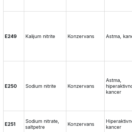
E249
Kalijum nitrite
Konzervans
Astma, kan
Astma,
E250
Sodium nitrite
Konzervans
hiperaktivn
kancer
Sodium nitrate,
Hiperaktivn
E251
Konzervans
saltpetre
kancer