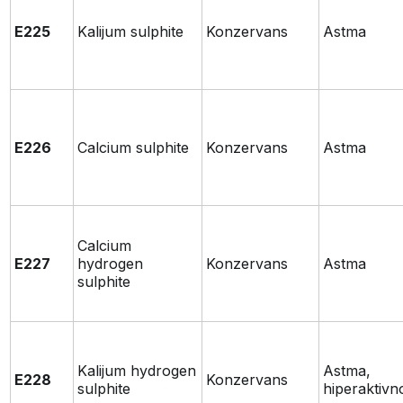
E225
Kalijum sulphite
Konzervans
Astma
E226
Calcium sulphite
Konzervans
Astma
Calcium
E227
hydrogen
Konzervans
Astma
sulphite
Kalijum hydrogen
Astma,
E228
Konzervans
sulphite
hiperaktivn