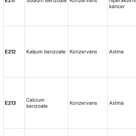
E211
Sodium Benzoate
Konzervans
hiperaktivn
kancer
E212
Kalijum benzoate
Konzervans
Astma
Calcium
E213
Konzervans
Astma
benzoate