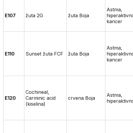
Astma,
E107
žuta 2G
žuta Boja
hiperaktivn
kancer
Astma,
E110
Sunset žuta FCF
žuta Boja
hiperaktivn
kancer
Cochineal,
Astma,
E120
Carminic acid
crvena Boja
hiperaktivn
(kiselina)