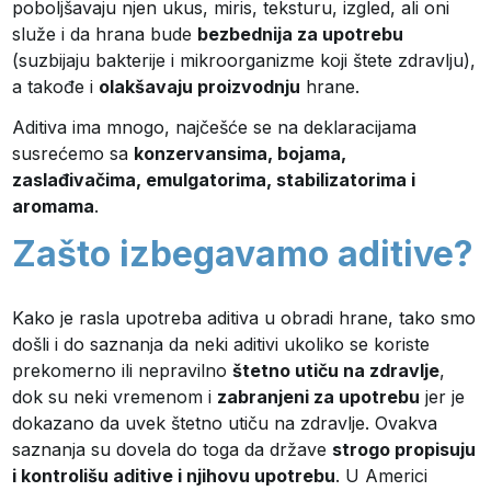
poboljšavaju njen ukus, miris, teksturu, izgled, ali oni
služe i da hrana bude
bezbednija za upotrebu
(suzbijaju bakterije i mikroorganizme koji štete zdravlju),
a takođe i
olakšavaju proizvodnju
hrane.
Aditiva ima mnogo, najčešće se na deklaracijama
susrećemo sa
konzervansima, bojama,
zaslađivačima, emulgatorima, stabilizatorima i
aromama
.
Zašto izbegavamo aditive?
Kako je rasla upotreba aditiva u obradi hrane, tako smo
došli i do saznanja da neki aditivi ukoliko se koriste
prekomerno ili nepravilno
štetno utiču na zdravlje
,
dok su neki vremenom i
zabranjeni za upotrebu
jer je
dokazano da uvek štetno utiču na zdravlje. Ovakva
saznanja su dovela do toga da države
strogo propisuju
i kontrolišu aditive i njihovu upotrebu
. U Americi