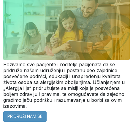
Pozivamo sve pacijente i roditelje pacijenata da se
pridruže našem udruženju i postanu deo zajednice
posvećene podršci, edukaciji i unapređenju kvaliteta
života osoba sa alergijskim oboljenjima. Učlanjenjem u
„Alergija i ja“ pridružujete se misiji koja je posvećena
boljem zdravlju i pravima, te omogućavate da zajedno
gradimo jaču podršku i razumevanje u borbi sa ovim
izazovima.
PRIDRUŽI NAM SE