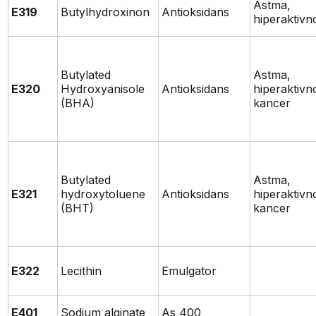
Astma,
E319
Butylhydroxinon
Antioksidans
hiperaktivn
Butylated
Astma,
E320
Hydroxyanisole
Antioksidans
hiperaktivn
(BHA)
kancer
Butylated
Astma,
E321
hydroxytoluene
Antioksidans
hiperaktivn
(BHT)
kancer
E322
Lecithin
Emulgator
E401
Sodium alginate
As 400