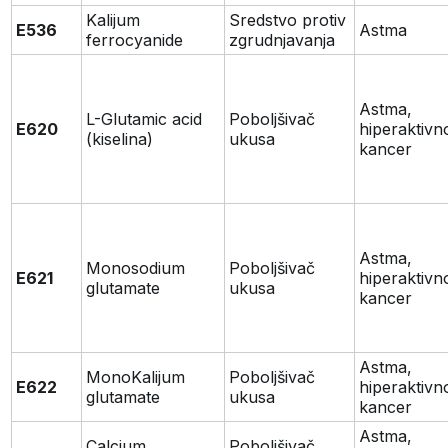
Kalijum
Sredstvo protiv
E536
Astma
ferrocyanide
zgrudnjavanja
Astma,
L-Glutamic acid
Poboljšivač
E620
hiperaktivn
(kiselina)
ukusa
kancer
Astma,
Monosodium
Poboljšivač
E621
hiperaktivn
glutamate
ukusa
kancer
Astma,
MonoKalijum
Poboljšivač
E622
hiperaktivn
glutamate
ukusa
kancer
Astma,
Calcium
Poboljšivač