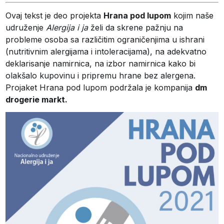
Ovaj tekst je deo projekta
Hrana pod lupom
kojim naše
udruženje
Alergija i ja
želi da skrene pažnju na
probleme osoba sa različitim ograničenjima u ishrani
(nutritivnim alergijama i intoleracijama), na adekvatno
deklarisanje namirnica, na izbor namirnica kako bi
olakšalo kupovinu i pripremu hrane bez alergena.
Projaket Hrana pod lupom podržala je kompanija
dm
drogerie markt.