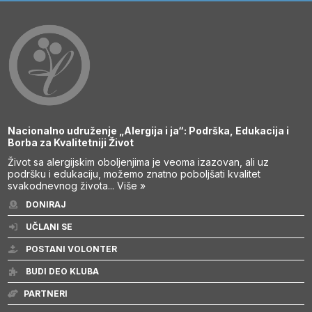
Nacionalno udruženje „Alergija i ja“: Podrška, Edukacija i
Borba za Kvalitetniji Život
Život sa alergijskim oboljenjima je veoma izazovan, ali uz
podršku i edukaciju, možemo znatno poboljšati kvalitet
svakodnevnog života...
Više »
DONIRAJ
UČLANI SE
POSTANI VOLONTER
BUDI DEO KLUBA
PARTNERI