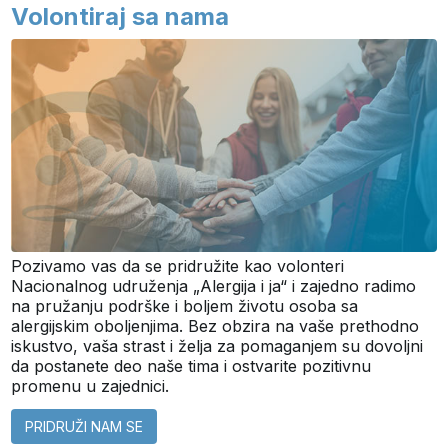
Volontiraj sa nama
Pozivamo vas da se pridružite kao volonteri
Nacionalnog udruženja „Alergija i ja“ i zajedno radimo
na pružanju podrške i boljem životu osoba sa
alergijskim oboljenjima. Bez obzira na vaše prethodno
iskustvo, vaša strast i želja za pomaganjem su dovoljni
da postanete deo naše tima i ostvarite pozitivnu
promenu u zajednici.
PRIDRUŽI NAM SE