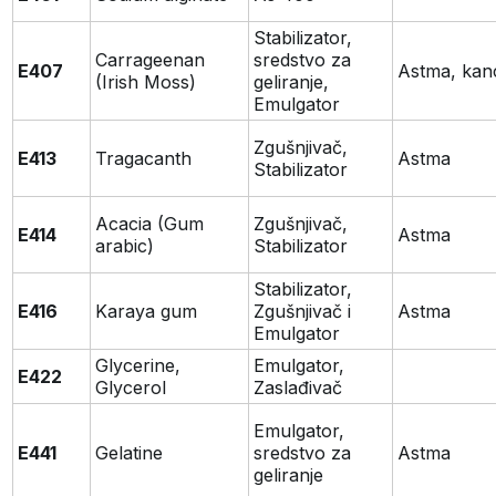
Stabilizator,
Carrageenan
sredstvo za
E407
Astma, kan
(Irish Moss)
geliranje,
Emulgator
Zgušnjivač,
E413
Tragacanth
Astma
Stabilizator
Acacia (Gum
Zgušnjivač,
E414
Astma
arabic)
Stabilizator
Stabilizator,
E416
Karaya gum
Zgušnjivač i
Astma
Emulgator
Glycerine,
Emulgator,
E422
Glycerol
Zaslađivač
Emulgator,
E441
Gelatine
sredstvo za
Astma
geliranje