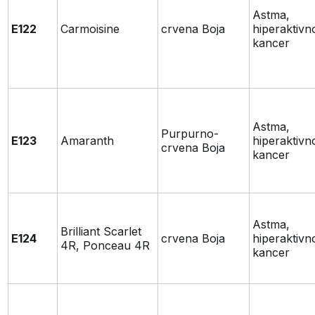
Astma,
E122
Carmoisine
crvena Boja
hiperaktivn
kancer
Astma,
Purpurno-
E123
Amaranth
hiperaktivn
crvena Boja
kancer
Astma,
Brilliant Scarlet
E124
crvena Boja
hiperaktivn
4R, Ponceau 4R
kancer