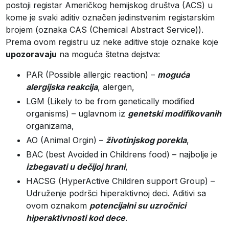
postoji registar Američkog hemijskog društva (ACS) u
kome je svaki aditiv označen jedinstvenim registarskim
brojem (oznaka CAS (Chemical Abstract Service)).
Prema ovom registru uz neke aditive stoje oznake koje
upozoravaju
na moguća štetna dejstva:
PAR (Possible allergic reaction) –
moguća
alergijska reakcija
, alergen,
LGM (Likely to be from genetically modified
organisms) – uglavnom iz
genetski modifikovanih
organizama,
AO (Animal Orgin) –
životinjskog porekla
,
BAC (best Avoided in Childrens food) – najbolje je
izbegavati u dečijoj hrani
,
HACSG (HyperActive Children support Group) –
Udruženje podršci hiperaktivnoj deci. Aditivi sa
ovom oznakom
potencijalni su uzročnici
hiperaktivnosti kod dece
.