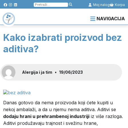
Pretraga
Moj nalog
Korpa
za:
NAVIGACIJA
Kako izabrati proizvod bez
aditiva?
Alergija i ja tim
•
19/06/2023
Danas gotovo da nema proizvoda koji ćete kupiti u
nekoj ambalaži, a da u njemu nema aditiva. Aditivi se
dodaju hrani u prehrambenoj industriji
iz više razloga.
Aditivi produžavaju trajnost i svežinu hrane,