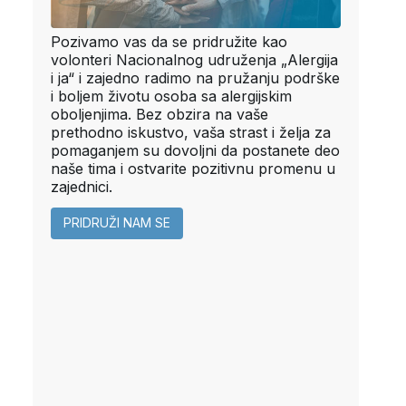
Pozivamo vas da se pridružite kao
volonteri Nacionalnog udruženja „Alergija
i ja“ i zajedno radimo na pružanju podrške
i boljem životu osoba sa alergijskim
oboljenjima. Bez obzira na vaše
prethodno iskustvo, vaša strast i želja za
pomaganjem su dovoljni da postanete deo
naše tima i ostvarite pozitivnu promenu u
zajednici.
PRIDRUŽI NAM SE