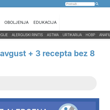
Pretraga
za:
OBOLJENJA
EDUKACIJA
RGIJE
ALERGIJSKI RINITIS
ASTMA
URTIKARIJA
HOBP
ANAFI
 avgust + 3 recepta bez 8