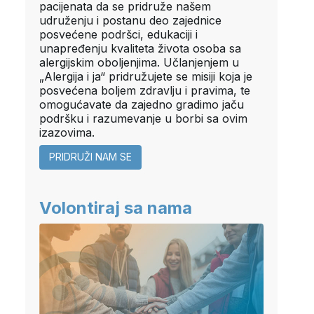
pacijenata da se pridruže našem
udruženju i postanu deo zajednice
posvećene podršci, edukaciji i
unapređenju kvaliteta života osoba sa
alergijskim oboljenjima. Učlanjenjem u
„Alergija i ja“ pridružujete se misiji koja je
posvećena boljem zdravlju i pravima, te
omogućavate da zajedno gradimo jaču
podršku i razumevanje u borbi sa ovim
izazovima.
PRIDRUŽI NAM SE
Volontiraj sa nama