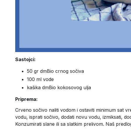
Sastojci:
50 gr dmBio crnog sočiva
100 ml vode
kašika dmBio kokosovog ulja
Priprema:
Crveno sočivo naliti vodom i ostaviti minimum sat 
vodu, isprati sočivo, dodati novu vodu, izmiksati, do
Konzumirati slane ili sa slatkim prelivom. Naš predl