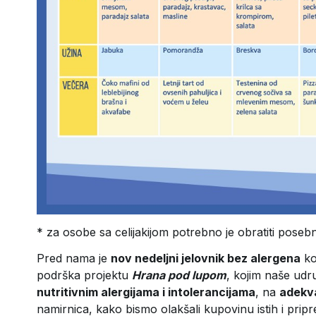
* za osobe sa celijakijom potrebno je obratiti poseb
Pred nama je
nov nedeljni jelovnik bez alergena
ko
podrška projektu
Hrana pod lupom
, kojim naše udr
nutritivnim alergijama i intolerancijama
, na
adekva
namirnica, kako bismo olakšali kupovinu istih i pri