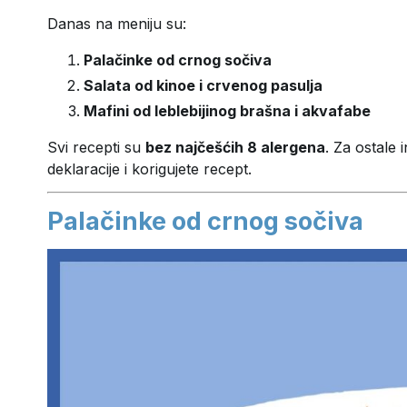
Danas na meniju su:
Palačinke od crnog sočiva
Salata od kinoe i crvenog pasulja
Mafini od leblebijinog brašna i akvafabe
Svi recepti su
bez najčešćih 8 alergena
. Za ostale 
deklaracije i korigujete recept.
Palačinke od crnog sočiva