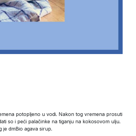
vremena potopljeno u vodi. Nakon tog vremena prosuti
dati so i peći palačinke na tiganju na kokosovom ulju.
og je dmBio agava sirup.