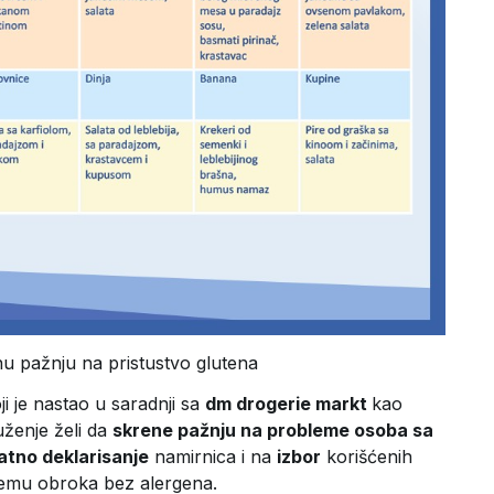
nu pažnju na pristustvo glutena
ji je nastao u saradnji sa
dm drogerie markt
kao
uženje želi da
skrene pažnju na probleme osoba sa
tno deklarisanje
namirnica i na
izbor
korišćenih
premu obroka bez alergena.