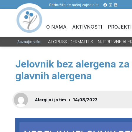
Pridružite se našoj zajedinici:
O NAMA
AKTIVNOSTI
PROJEKTI
ATOPIJSKI DERMATITIS
NUTRITIVNE ALE
Saznajte više:
Jelovnik bez alergena za
glavnih alergena
Alergija i ja tim
•
14/08/2023