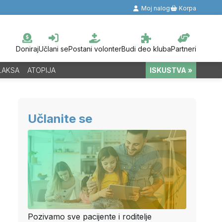
Moj nalog
Korpa
Doniraj
Učlani se
Postani volonter
Budi deo kluba
Partneri
LAKSA
ATOPIJA
ISKUSTVA »
Učlanite se
Pozivamo sve pacijente i roditelje