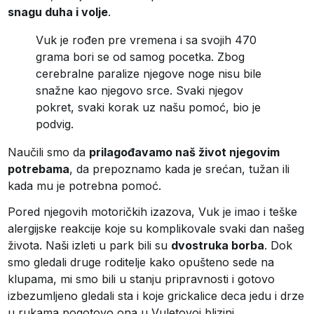
snagu duha i volje
.
Vuk je rođen pre vremena i sa svojih 470
grama bori se od samog pocetka. Zbog
cerebralne paralize njegove noge nisu bile
snažne kao njegovo srce. Svaki njegov
pokret, svaki korak uz našu pomoć, bio je
podvig.
Naučili smo da
prilagođavamo naš život njegovim
potrebama
, da prepoznamo kada je srećan, tužan ili
kada mu je potrebna pomoć.
Pored njegovih motoričkih izazova, Vuk je imao i teške
alergijske reakcije koje su komplikovale svaki dan našeg
života. Naši izleti u park bili su
dvostruka borba
. Dok
smo gledali druge roditelje kako opušteno sede na
klupama, mi smo bili u stanju pripravnosti i gotovo
izbezumljeno gledali sta i koje grickalice deca jedu i drze
u rukama pogotovo ona u Vuletovoj blizini.