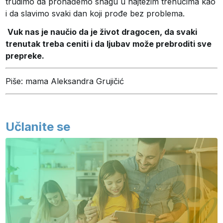
trudimo da pronađemo snagu u najtežim trenucima kao
i da slavimo svaki dan koji prođe bez problema.
Vuk nas je naučio da je život dragocen, da svaki
trenutak treba ceniti i da ljubav može prebroditi sve
prepreke.
Piše: mama Aleksandra Grujičić
Učlanite se