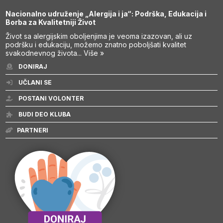
Nacionalno udruženje „Alergija i ja“: Podrška, Edukacija i
Borba za Kvalitetniji Život
Život sa alergijskim oboljenjima je veoma izazovan, ali uz
podršku i edukaciju, možemo znatno poboljšati kvalitet
svakodnevnog života...
Više »
DONIRAJ
UČLANI SE
POSTANI VOLONTER
BUDI DEO KLUBA
PARTNERI