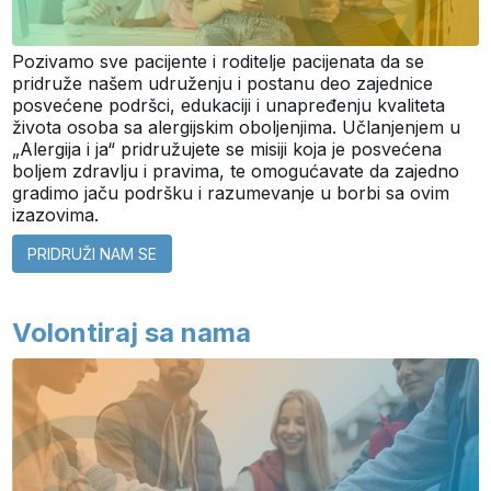
Pozivamo sve pacijente i roditelje pacijenata da se
pridruže našem udruženju i postanu deo zajednice
posvećene podršci, edukaciji i unapređenju kvaliteta
života osoba sa alergijskim oboljenjima. Učlanjenjem u
„Alergija i ja“ pridružujete se misiji koja je posvećena
boljem zdravlju i pravima, te omogućavate da zajedno
gradimo jaču podršku i razumevanje u borbi sa ovim
izazovima.
PRIDRUŽI NAM SE
Volontiraj sa nama