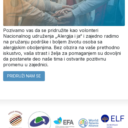
Pozivamo vas da se pridružite kao volonteri
Nacionalnog udruženja „Alergija i ja“ i zajedno radimo
na pružanju podrške i boljem životu osoba sa
alergijskim oboljenjima. Bez obzira na vaše prethodno
iskustvo, vaša strast i želja za pomaganjem su dovoljni
da postanete deo naše tima i ostvarite pozitivnu
promenu u zajednici.
PRIDRUŽI NAM SE