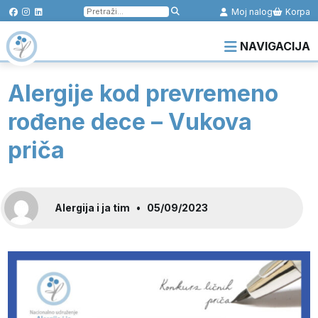
Pretraga
Moj nalog
Korpa
za:
NAVIGACIJA
Alergije kod prevremeno
rođene dece – Vukova
priča
Alergija i ja tim
•
05/09/2023