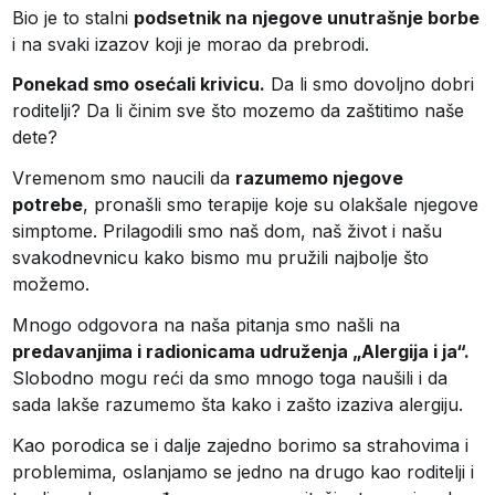
Bio je to stalni
podsetnik na njegove unutrašnje borbe
i na svaki izazov koji je morao da prebrodi.
Ponekad smo osećali krivicu.
Da li smo dovoljno dobri
roditelji? Da li činim sve što mozemo da zaštitimo naše
dete?
Vremenom smo naucili da
razumemo njegove
potrebe
, pronašli smo terapije koje su olakšale njegove
simptome. Prilagodili smo naš dom, naš život i našu
svakodnevnicu kako bismo mu pružili najbolje što
možemo.
Mnogo odgovora na naša pitanja smo našli na
predavanjima i radionicama udruženja „Alergija i ja“.
Slobodno mogu reći da smo mnogo toga naušili i da
sada lakše razumemo šta kako i zašto izaziva alergiju.
Kao porodica se i dalje zajedno borimo sa strahovima i
problemima, oslanjamo se jedno na drugo kao roditelji i