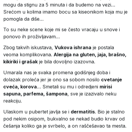
mogu da stignu za 5 minuta i da budemo na vezi…
Srećom u kolima imamo bocu sa kiseonikom koja mu je
pomogla da diše…
To su neke scene koje mi se često vracaju u snove i
ponovo ih proživljavam…
Zbog takvih iskustava,
Vukova ishrana
je postala
veoma komplikovana.
Alergija na gluten, jaja, brašno,
kikiriki i grašak
je bila dovoljno izazovna.
Umarala nas je svaka promena godišnjeg doba i
dolazak proleća jer je ono sa sobom nosilo
cvetanje
cveća, korova
… Smetali su mu i odredjeni
mirisi
sapuna, parfema, šampona
, sve je izazivalo neku
reakciju.
Ulaskom u pubertet javlja se i
dermatitis
. Bio je stalno
pod nekim osipom, bukvalno se nekad budio krvav od
češanja koliko ga je svrbelo, a on raščešavao ta mesta.