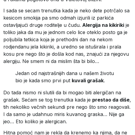
I sada se secam trenutka kada je neko dete potrčalo sa
kesicom smokija pa smo odmah izjurili iz parkića
ostavljajući druge roditelje u čudu.
Alergija na kikiriki
je
toliko jaka da mu je jednom celo lice oteklo posto ga je
poljubila tetkica koja je prethodni dan na nekom
rodjendanu jela kikiriki, a uredno se istuširala i prala
kosu pre nego što je došla kod nas, znajući za njegovu
alergiju. Ne smem ni da mislim šta bi bilo…
Jedan od najstrašnijih dana u našem životu
bio je kada smo prvi put
kuvali grašak
.
Do tada nismo ni slutili da bi mogao biti alergičan na
grašak. Sećam se tog trenutka kada je
prestao da diše
,
tih nekoliko večnih sekundi pre nego što smo reagovali.
I da samo je udahnuo miris kuvanog graska… Nije ga
jeo… Eto koliko je alergican.
Hitna pomoć nam je rekla da krenemo ka njima, da ne