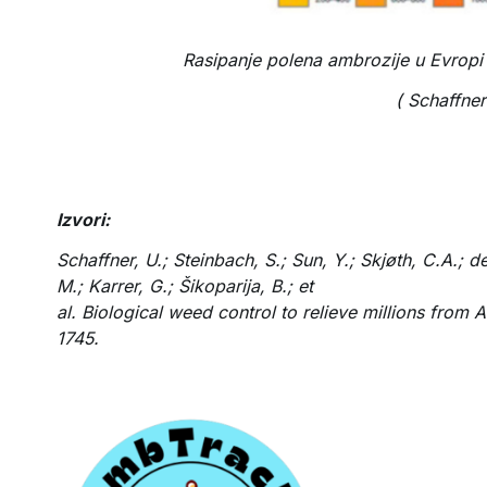
Rasipanje polena ambrozije u Evropi
( Schaffner
Izvori:
Schaffner, U.; Steinbach, S.; Sun, Y.; Skjøth, C.A.; 
M.; Karrer, G.; Šikoparija, B.; et
al. Biological weed control to relieve millions from
1745.