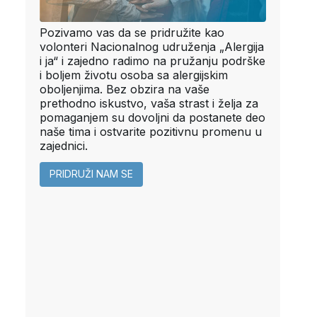
Pozivamo vas da se pridružite kao
volonteri Nacionalnog udruženja „Alergija
i ja“ i zajedno radimo na pružanju podrške
i boljem životu osoba sa alergijskim
oboljenjima. Bez obzira na vaše
prethodno iskustvo, vaša strast i želja za
pomaganjem su dovoljni da postanete deo
naše tima i ostvarite pozitivnu promenu u
zajednici.
PRIDRUŽI NAM SE