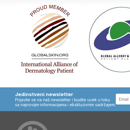
Jedinstveni newsletter
Prijavite se na naš newsletter i budite uvek u toku
sa najnovijim informacijama i ekskluzivnim sadržajem.