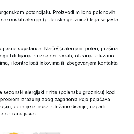
ergenskom potencijalu. Proizvodi milione polenovih
k sezonskih alergija (polenska groznica) koja se javlja
zopasne supstance. Najčešći alergeni: polen, prašina,
gu biti kijanje, suzne oči, svrab, oticanje, otežano
ima, i kontrolisati lekovima ili izbegavanjem kontakta
a sezonski alergijski rinitis (polensku groznicu) kod
je problem izraženiji zbog zagađenja koje pojačava
očiju, curenje iz nosa, otežano disanje, napadi
ta do rane jeseni.