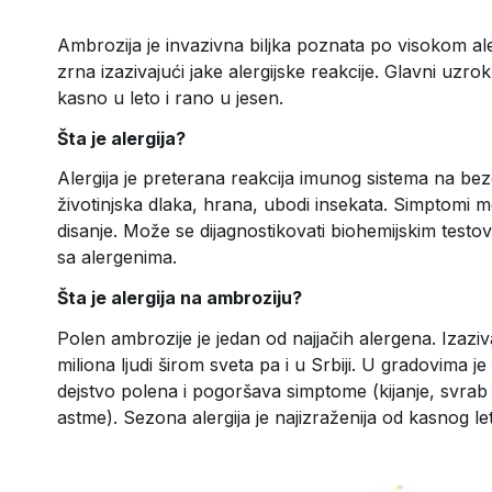
Ambrozija je invazivna biljka poznata po visokom al
zrna izazivajući jake alergijske reakcije. Glavni uzro
kasno u leto i rano u jesen.
Šta je alergija?
Alergija je preterana reakcija imunog sistema na be
životinjska dlaka, hrana, ubodi insekata. Simptomi mo
disanje. Može se dijagnostikovati biohemijskim testov
sa alergenima.
Šta je alergija na ambroziju?
Polen ambrozije je jedan od najjačih alergena. Izaziv
miliona ljudi širom sveta pa i u Srbiji. U gradovima 
dejstvo polena i pogoršava simptome (kijanje, svrab 
astme). Sezona alergija je najizraženija od kasnog le