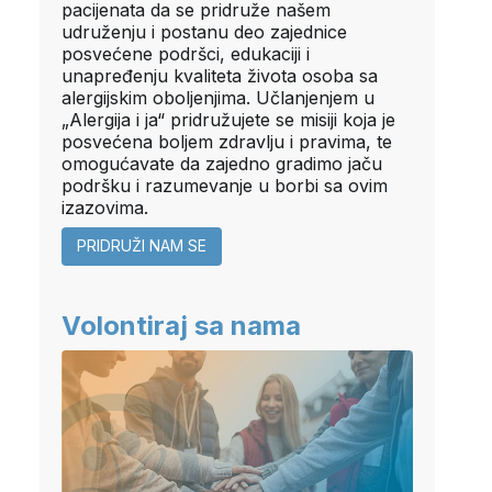
pacijenata da se pridruže našem
udruženju i postanu deo zajednice
posvećene podršci, edukaciji i
unapređenju kvaliteta života osoba sa
alergijskim oboljenjima. Učlanjenjem u
„Alergija i ja“ pridružujete se misiji koja je
posvećena boljem zdravlju i pravima, te
omogućavate da zajedno gradimo jaču
podršku i razumevanje u borbi sa ovim
izazovima.
PRIDRUŽI NAM SE
Volontiraj sa nama