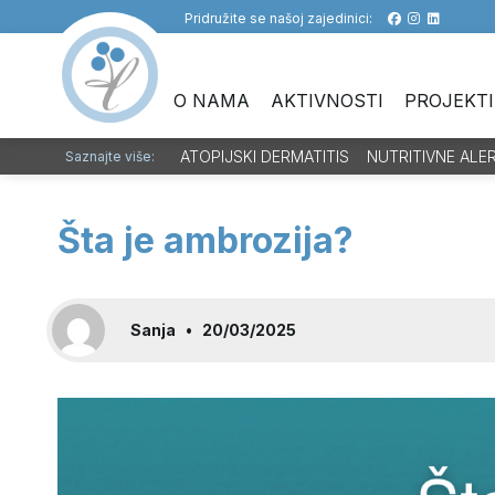
Pridružite se našoj zajedinici:
O NAMA
AKTIVNOSTI
PROJEKTI
ATOPIJSKI DERMATITIS
NUTRITIVNE ALE
Saznajte više:
Šta je ambrozija?
Sanja
•
20/03/2025