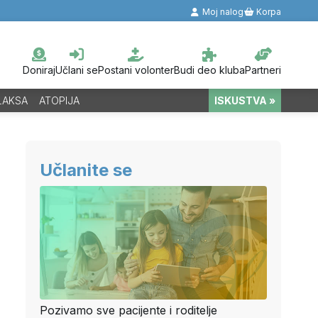
Moj nalog
Korpa
Doniraj
Učlani se
Postani volonter
Budi deo kluba
Partneri
LAKSA
ATOPIJA
ISKUSTVA »
Učlanite se
Pozivamo sve pacijente i roditelje