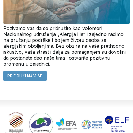
Pozivamo vas da se pridružite kao volonteri
Nacionalnog udruženja „Alergija i ja“ i zajedno radimo
na pružanju podrške i boljem životu osoba sa
alergijskim oboljenjima. Bez obzira na vaše prethodno
iskustvo, vaša strast i želja za pomaganjem su dovoljni
da postanete deo naše tima i ostvarite pozitivnu
promenu u zajednici.
PRIDRUŽI NAM SE