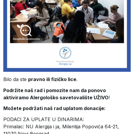
Bilo da ste
pravno ili fizičko lice
.
Podržite naš rad i pomozite nam da ponovo
aktiviramo Alergološko savetovalište UŽIVO
!
Možete podržati naš rad uplatom donacije:
PODACI ZA UPLATE U DINARIMA:
Primalac: NU Alergija i ja, Milentija Popovića 64-21,
11070 Novi Beograd