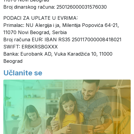
Broj dinarskog računa: 250126000031576030
PODACI ZA UPLATE U EVRIMA:
Primalac: NU Alergija i ja, Milentija Popovića 64-21,
11070 Novi Beograd, Serbia
Broj računa EUR: IBAN RS35 250117000008418021
SWIFT: ERBKRSBGXXX
Banka: Eurobank AD, Vuka Karadžića 10, 11000
Beograd
Učlanite se