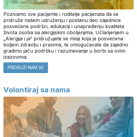
Pozivamo sve pacijente i roditelje pacijenata da se
pridruže našem udruženju i postanu deo zajednice
posvećene podršci, edukaciji i unapređenju kvaliteta
života osoba sa alergijskim oboljenjima. Učlanjenjem u
„Alergija i ja“ pridružujete se misiji koja je posvećena
boljem zdravlju i pravima, te omogućavate da zajedno
gradimo jaču podršku i razumevanje u borbi sa ovim
izazovima.
PRIDRUŽI NAM SE
Volontiraj sa nama