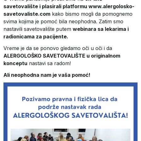
savetovalište i plasirali platformu www.alergolosko-
savetovaliste.com
kako bismo mogli da pomognemo
svima kojima je pomoć bila neophodna. Zatim smo
nastavili savetovalište putem
webinara sa lekarima i
radionicama za pacijente.
Vreme je da se ponovo gledamo oči u oči i da
ALERGOLOŠKO SAVETOVALIŠTE u originalnom
konceptu
nastavi sa radom!
Ali neophodna nam je vaša pomoć!