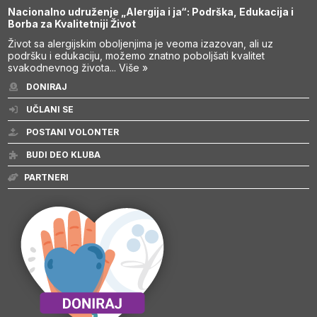
Nacionalno udruženje „Alergija i ja“: Podrška, Edukacija i
Borba za Kvalitetniji Život
Život sa alergijskim oboljenjima je veoma izazovan, ali uz
podršku i edukaciju, možemo znatno poboljšati kvalitet
svakodnevnog života...
Više »
DONIRAJ
UČLANI SE
POSTANI VOLONTER
BUDI DEO KLUBA
PARTNERI