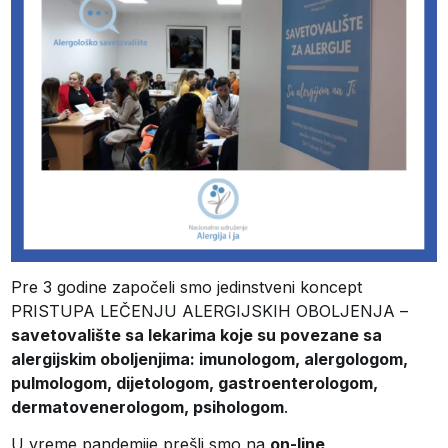
Pre 3 godine započeli smo jedinstveni koncept
PRISTUPA LEČENJU ALERGIJSKIH OBOLJENJA –
savetovalište sa lekarima koje su povezane sa
alergijskim oboljenjima: imunologom, alergologom,
pulmologom, dijetologom, gastroenterologom,
dermatovenerologom, psihologom
.
U vreme pandemije prešli smo na
on-line