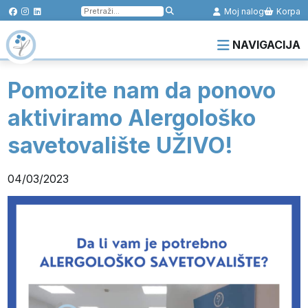
Pretraga
Moj nalog
Korpa
za:
NAVIGACIJA
Pomozite nam da ponovo
aktiviramo Alergološko
savetovalište UŽIVO!
04/03/2023