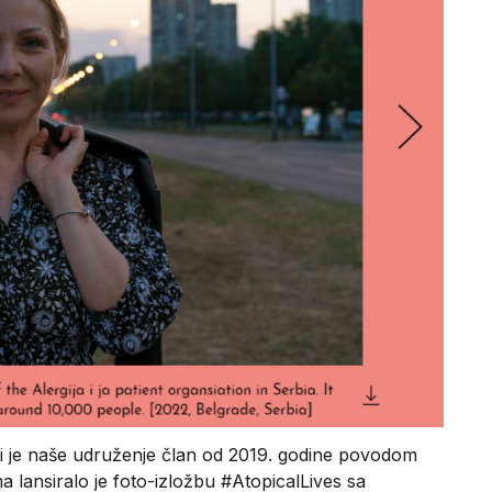
iji je naše udruženje član od 2019. godine povodom
lansiralo je foto-izložbu #AtopicalLives sa