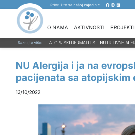
Pridružite se našoj zajedinici:
O NAMA
AKTIVNOSTI
PROJEKTI
ATOPIJSKI DERMATITIS
NUTRITIVNE ALE
Saznajte više:
NU Alergija i ja na evrops
pacijenata sa atopijski
13/10/2022