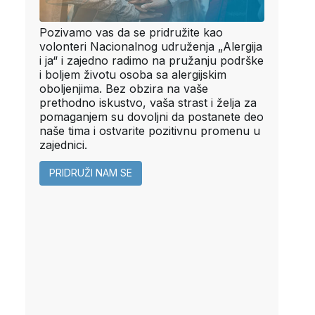
Pozivamo vas da se pridružite kao
volonteri Nacionalnog udruženja „Alergija
i ja“ i zajedno radimo na pružanju podrške
i boljem životu osoba sa alergijskim
oboljenjima. Bez obzira na vaše
prethodno iskustvo, vaša strast i želja za
pomaganjem su dovoljni da postanete deo
naše tima i ostvarite pozitivnu promenu u
zajednici.
PRIDRUŽI NAM SE