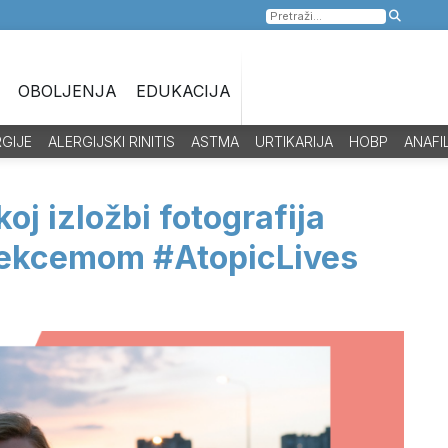
Pretraga
za:
OBOLJENJA
EDUKACIJA
RGIJE
ALERGIJSKI RINITIS
ASTMA
URTIKARIJA
HOBP
ANAFI
koj izložbi fotografija
m ekcemom #AtopicLives