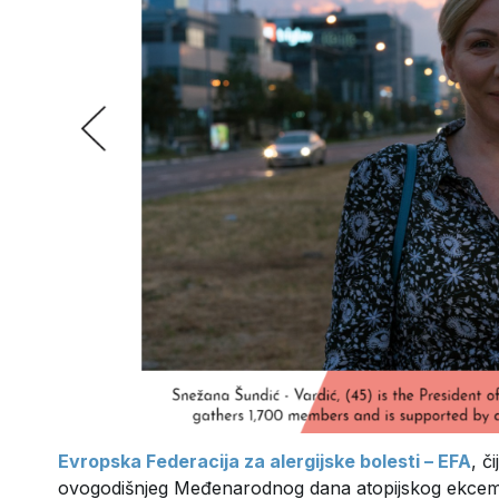
Evropska Federacija za alergijske bolesti – EFA
, č
ovogodišnjeg Međenarodnog dana atopijskog ekcema 