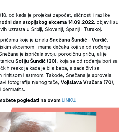
18. od kada je projekat započet, sličnosti i razlike
odni dan atopijskog ekcema 14.09.2022
. objavili su
h uzrasta u Srbiji, Sloveniji, Španiji i Turskoj.
 pričama koje je iznela
Snežana Šundić – Vardić
,
opijskim ekcemom i mama dečaka koji se od rođenja
Snežana je ispričala svoju porodičnu priču, ali je
ratanicu
Sofiju Šundić (20)
, koja se od rođenja bori sa
čkih reakcija kada je bila beba, a sada živi sa
m rinitisom i astmom. Takođe, Snežana je sprovela
vi fotografije njenog teče,
Vojislava Vračara (70)
,
 dermatitis.
e možete pogledati na ovom
LINKU.