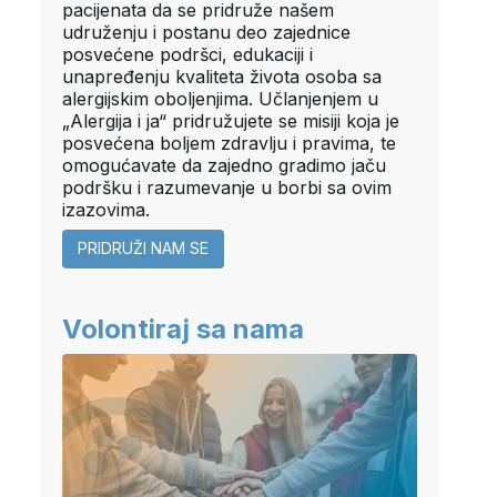
pacijenata da se pridruže našem
udruženju i postanu deo zajednice
posvećene podršci, edukaciji i
unapređenju kvaliteta života osoba sa
alergijskim oboljenjima. Učlanjenjem u
„Alergija i ja“ pridružujete se misiji koja je
posvećena boljem zdravlju i pravima, te
omogućavate da zajedno gradimo jaču
podršku i razumevanje u borbi sa ovim
izazovima.
PRIDRUŽI NAM SE
Volontiraj sa nama