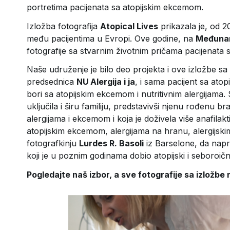
portretima pacijenata sa atopijskim ekcemom.
Izložba fotografija
Atopical Lives
prikazala je, od 20
među pacijentima u Evropi. Ove godine, na
Međunar
fotografije sa stvarnim životnim pričama pacijenata svi
Naše udruženje je bilo deo projekta i ove izložbe sa
predsednica
NU Alergija i ja
, i sama pacijent sa at
bori sa atopijskim ekcemom i nutritivnim alergijama. 
uključila i širu familiju, predstavivši njenu rođenu b
alergijama i ekcemom i koja je doživela više anafilakti
atopijskim ekcemom, alergijama na hranu, alergijski
fotografkinju
Lurdes R. Basoli
iz Barselone, da napra
koji je u poznim godinama dobio atopijski i seboroični
Pogledajte naš izbor, a sve fotografije sa izložb