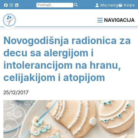
Pretraga
Moj nalog
Korpa
za:
NAVIGACIJA
Novogodišnja radionica za
decu sa alergijom i
intolerancijom na hranu,
celijakijom i atopijom
25/12/2017