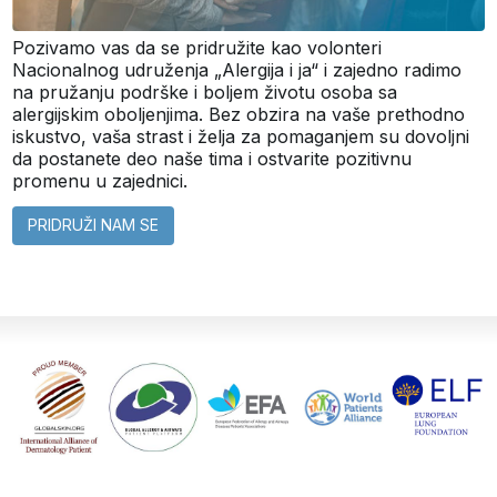
Pozivamo vas da se pridružite kao volonteri
Nacionalnog udruženja „Alergija i ja“ i zajedno radimo
na pružanju podrške i boljem životu osoba sa
alergijskim oboljenjima. Bez obzira na vaše prethodno
iskustvo, vaša strast i želja za pomaganjem su dovoljni
da postanete deo naše tima i ostvarite pozitivnu
promenu u zajednici.
PRIDRUŽI NAM SE