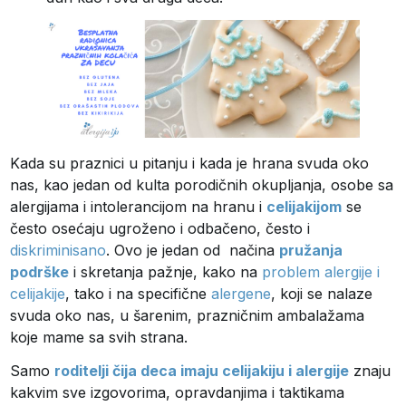
Kada su praznici u pitanju i kada je hrana svuda oko
nas, kao jedan od kulta porodičnih okupljanja, osobe sa
alergijama i intolerancijom na hranu i
celijakijom
se
često osećaju ugroženo i odbačeno, često i
diskriminisano
. Ovo je jedan od načina
pružanja
podrške
i skretanja pažnje, kako na
problem alergije i
celijakije
, tako i na specifične
alergene
, koji se nalaze
svuda oko nas, u šarenim, prazničnim ambalažama
koje mame sa svih strana.
Samo
roditelji čija deca imaju celijakiju i alergije
znaju
kakvim sve izgovorima, opravdanjima i taktikama