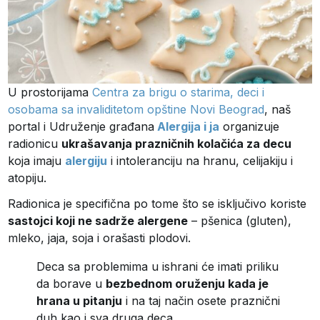
U prostorijama
Centra za brigu o starima, deci i
osobama sa invaliditetom opštine Novi Beograd
, naš
portal i Udruženje građana
Alergija i ja
organizuje
radionicu
ukrašavanja prazničnih kolačića za decu
koja imaju
alergiju
i intoleranciju na hranu, celijakiju i
atopiju.
Radionica je specifična po tome što se isključivo koriste
sastojci koji ne sadrže alergene
– pšenica (gluten),
mleko, jaja, soja i orašasti plodovi.
Deca sa problemima u ishrani će imati priliku
da borave u
bezbednom oruženju kada je
hrana u pitanju
i na taj način osete praznični
duh kao i sva druga deca.