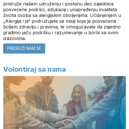
pridruže našem udruženju i postanu deo zajednice
posvećene podršci, edukaciji i unapređenju kvaliteta
života osoba sa alergijskim oboljenjima. Učlanjenjem u
„Alergija i ja“ pridružujete se misiji koja je posvećena
boljem zdravlju i pravima, te omogućavate da zajedno
gradimo jaču podršku i razumevanje u borbi sa ovim
izazovima.
PRIDRUŽI NAM SE
Volontiraj sa nama