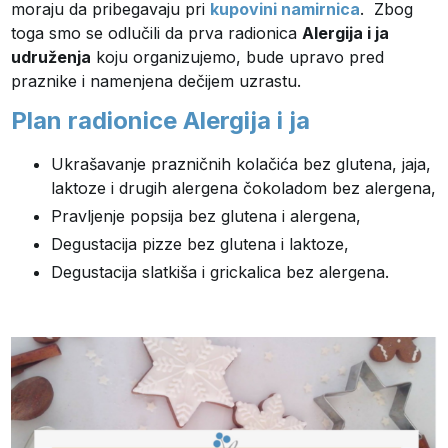
moraju da pribegavaju pri
kupovini namirnica
. Zbog
toga smo se odlučili da prva radionica
Alergija i ja
udruženja
koju organizujemo, bude upravo pred
praznike i namenjena dečijem uzrastu.
Plan radionice Alergija i ja
Ukrašavanje prazničnih kolačića bez glutena, jaja,
laktoze i drugih alergena čokoladom bez alergena,
Pravljenje popsija bez glutena i alergena,
Degustacija pizze bez glutena i laktoze,
Degustacija slatkiša i grickalica bez alergena.