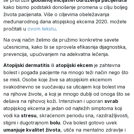
se pridružili
globalnoj inicijativi Udruženja pacijenata
kako bismo podstakli donošenje promena u cilju boljeg
života pacijenata. Više o ciljevima obeležavanja
međunarodnog dana atopijskog ekcema 2020. možete
pročitati u
ovom tekstu
.
Na ovaj način želimo da pružimo konkretne savete
učesnicima, kako bi se sprovela efikasnija dijagnostika,
prevencija, upućivanjem na adekvatna lečenja.
Atopijski dermatitis
ili
atopijski ekcem
je zahtevna
bolest i pogađa pacijente na mnogo teži način nego što
se misli. Osobe koje žive sa atopijskim ekcemom
svakodnevno se suočavaju sa uticajem koji bolest ima
na njihove živote, a koji je mnogo dublji od onoga što se
dešava na njihovoj koži. Intenzivan i uporan
svrab
atopijskog ekcema je jedan od najtežih simptoma koji
vodi ka
stresu
, skraćenom periodu sna, razdražljivosti,
stigmi i dugotrajnom
bolu
. Ova bolest gotovo uvek
umanjuje kvalitet života
, utiče na mentalno zdravlje i