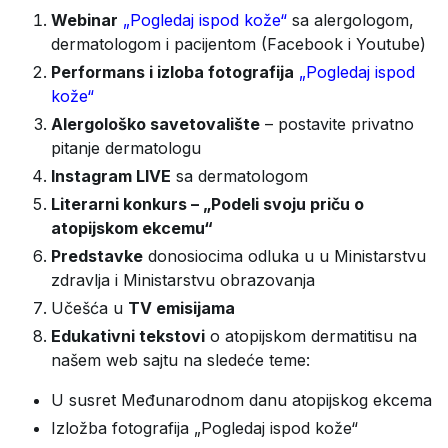
Webinar
„Pogledaj ispod kože“
sa alergologom,
dermatologom i pacijentom (Facebook i Youtube)
Performans i izloba fotografija
„Pogledaj ispod
kože“
Alergološko savetovalište
– postavite privatno
pitanje dermatologu
Instagram LIVE
sa dermatologom
Literarni konkurs – „Podeli svoju priču o
atopijskom ekcemu“
Predstavke
donosiocima odluka u u Ministarstvu
zdravlja i Ministarstvu obrazovanja
Učešća u
TV emisijama
Edukativni tekstovi
o atopijskom dermatitisu na
našem web sajtu na sledeće teme:
U susret Međunarodnom danu atopijskog ekcema
Izložba fotografija „Pogledaj ispod kože“