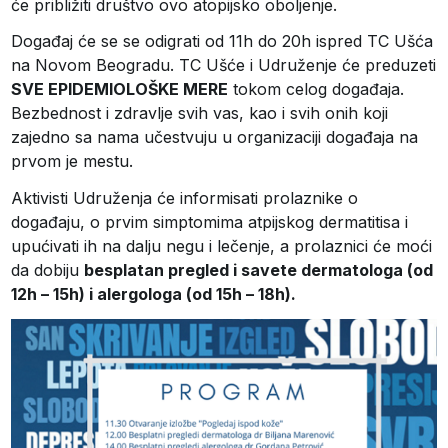
će približiti društvo ovo atopijsko oboljenje.
Događaj će se se odigrati od 11h do 20h ispred TC Ušća
na Novom Beogradu. TC Ušće i Udruženje će preduzeti
SVE EPIDEMIOLOŠKE MERE
tokom celog događaja.
Bezbednost i zdravlje svih vas, k
ao i svih onih koji
zajedno sa nama učestvuju u organizaciji događaja na
prvom je mestu.
Aktivisti Udruženja će informisati prolaznike o
događaju, o prvim simptomima atpijskog dermatitisa i
upućivati ih na dalju negu i lečenje, a prolaznici će moći
da dobiju
besplatan pregled i savete dermatologa (od
12h – 15h) i alergologa (od 15h – 18h).