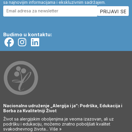
sa najnovijim informacijama i ekskluzivnim sadržajem.
Budimo u kontaktu:
Nacionalno udruženje „Alergija i ja“: Podrška, Edukacija i
Borba za Kvalitetniji Život
Život sa alergijskim oboljenjima je veoma izazovan, ali uz
podršku i edukaciju, možemo znatno poboljšati kvalitet
svakodnevnog života...
Više »