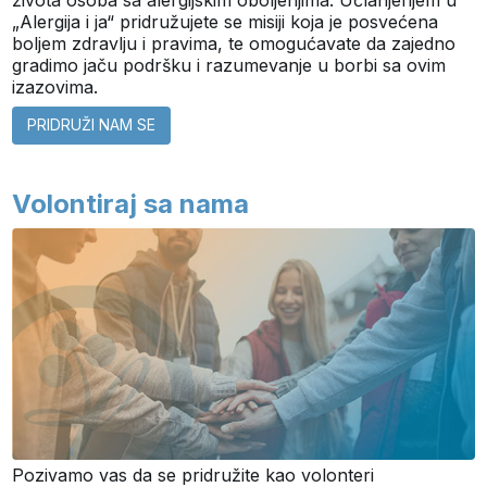
„Alergija i ja“ pridružujete se misiji koja je posvećena
boljem zdravlju i pravima, te omogućavate da zajedno
gradimo jaču podršku i razumevanje u borbi sa ovim
izazovima.
PRIDRUŽI NAM SE
Volontiraj sa nama
Pozivamo vas da se pridružite kao volonteri