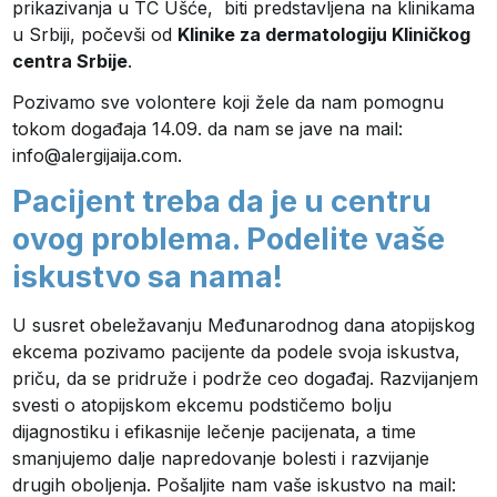
prikazivanja u TC Ušće, biti predstavljena na klinikama
u Srbiji, počevši od
Klinike za dermatologiju Kliničkog
centra Srbije
.
Pozivamo sve volontere koji žele da nam pomognu
tokom događaja 14.09. da nam se jave na mail:
info@alergijaija.com.
Pacijent treba da je u centru
ovog problema. Podelite vaše
iskustvo sa nama!
U susret obeležavanju Međunarodnog dana atopijskog
ekcema pozivamo pacijente da podele svoja iskustva,
priču, da se pridruže i podrže ceo događaj. Razvijanjem
svesti o atopijskom ekcemu podstičemo bolju
dijagnostiku i efikasnije lečenje pacijenata, a time
smanjujemo dalje napredovanje bolesti i razvijanje
drugih oboljenja. Pošaljite nam vaše iskustvo na mail: