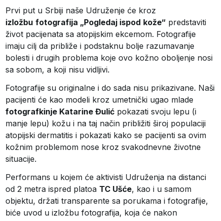
Prvi put u Srbiji naše Udruženje će kroz
izložbu
fotografija
„Pogledaj i
spod
kože
“
predstaviti
život pacijenata sa atopijskim ekcemom. Fotografije
imaju cilj da približe i podstaknu bolje razumavanje
bolesti i drugih problema koje ovo kožno oboljenje nosi
sa sobom, a koji nisu vidljivi.
Fotografije su originalne i do sada nisu prikazivane. Naši
pacijenti će kao modeli kroz umetnički ugao mlade
fotografkinje Katarine Đulić
pokazati svoju lepu (i
manje lepu) kožu i na taj način približiti široj populaciji
atopijski dermatitis i pokazati kako se pacijenti sa ovim
kožnim problemom nose kroz svakodnevne životne
situacije.
Performans u kojem će aktivisti Udruženja na distanci
od 2 metra ispred platoa
TC Ušće
, kao i u samom
objektu, držati transparente sa porukama i fotografije,
biće uvod u izložbu fotografija, koja će nakon