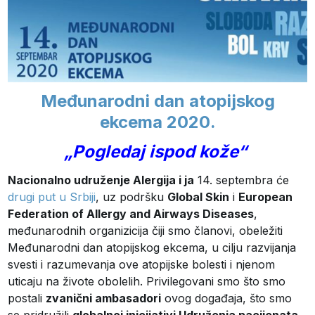
Međunarodni dan atopijskog
ekcema 2020
.
„Pogledaj ispod kože“
Nacionalno udruženje Alergija i ja
14. septembra će
drugi put u Srbiji
, uz podršku
Global Skin
i
European
Federation of Allergy and Airways Diseases
,
međunarodnih organizicija čiji smo članovi, obeležiti
Međunarodni dan atopijskog ekcema, u cilju razvijanja
svesti i razumevanja ove atopijske bolesti i njenom
uticaju na živote obolelih. Privilegovani smo što smo
postali
zvanični ambasadori
ovog događaja, što smo