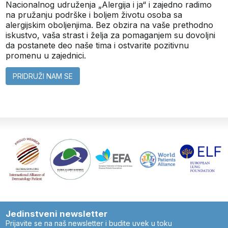
Nacionalnog udruženja „Alergija i ja“ i zajedno radimo
na pružanju podrške i boljem životu osoba sa
alergijskim oboljenjima. Bez obzira na vaše prethodno
iskustvo, vaša strast i želja za pomaganjem su dovoljni
da postanete deo naše tima i ostvarite pozitivnu
promenu u zajednici.
PRIDRUŽI NAM SE
Jedinstveni newsletter
Prijavite se na naš newsletter i budite uvek u toku