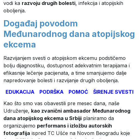
vodi ka
razvoju drugih bolesti
, infekcija i atopijskih
oboljenja.
Događaj povodom
Međunarodnog dana atopijskog
ekcema
Razvijanjem svesti o atopijskom ekcemu podstičemo
bolju dijagnostiku, dostupnost adekvatnim terapijama i
efikasnije lečenje pacijenata, a time smanjujemo dalje
napredovanje bolesti i razvijanje drugih oboljenja.
EDUKACIJA PODRŠKA POMOĆ ŠIRENJE SVESTI
Kao što smo vas obavestili pre mesec dana, naše
Udruženje,
kao zvanični ambasador
Međunarodnog
dana atopijskog ekcema u Srbiji
planiramo da
organizujemo
performans i izložbu autorskih
fotografija
ispred TC Ušće na Novom Beogradu koje