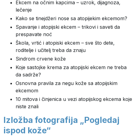
Ekcem na očnim kapcima – uzrok, dijagnoza,
lečenje
Kako se tinejdžeri nose sa atopijekim ekcemom?
Spavanje i atopijski ekcem – trikovi i saveti da
prespavate noć
Škola, vrtić i atopiski ekcem – sve što dete,
roditelje i učitelj treba da znaju
Sindrom crvene kože
Koje sastojke krema za atopijski ekcem ne treba
da sadrže?
Osnovna pravila za negu kože sa atopijskim
ekcemom
10 mitova i činjenica u vezi atopijskog ekcema koje
niste znali
Izložba fotografija „Pogledaj
ispod kože“