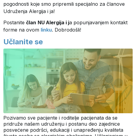
pogodnosti koje smo pripremili specijalno za članove
Udruženja Alergija i ja!
Postanite
član
NU Alergija i j
a popunjavanjem kontakt
forme na ovom
linku
. Dobrodošli!
Učlanite se
Pozivamo sve pacijente i roditelje pacijenata da se
pridruže našem udruženju i postanu deo zajednice
posvećene podršci, edukaciji i unapređenju kvaliteta
života osoba sa alergijskim oboljenjima. Učlanjenjem u