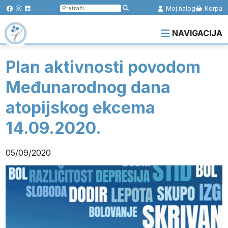
Pretraga
Moj nalog
Korpa
za:
NAVIGACIJA
Plan aktivnosti povodom
Međunarodnog dana
atopijskog ekcema
14.09.2020.
05/09/2020