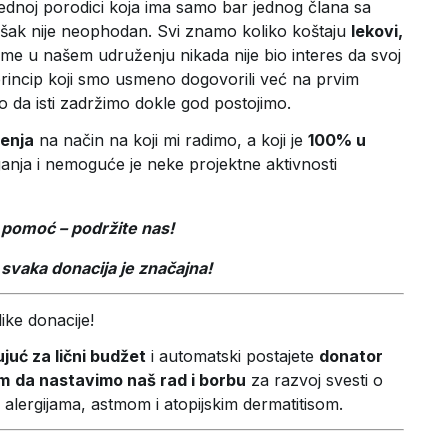
ijednoj porodici koja ima samo bar jednog člana sa
ošak nije neophodan. Svi znamo koliko koštaju
lekovi,
ome u našem udruženju nikada nije bio interes da svoj
princip koji smo usmeno dogovorili već na prvim
 da isti zadržimo dokle god postojimo.
enja
na način na koji mi radimo, a koji je
100% u
ganja i nemoguće je neke projektne aktivnosti
 pomoć – podržite nas!
svaka donacija je značajna!
ike donacije!
juć za lični budžet
i automatski postajete
donator
am
da nastavimo naš rad i borbu
za razvoj svesti o
a alergijama, astmom i atopijskim dermatitisom.