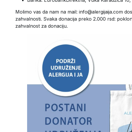
Banka: EurobankDirektna, Vuka Karadžića 10,
Molimo vas da nam na mail: info@alergijaija.com do
zahvalnosti. Svaka donacija preko 2.000 rsd: poklon
zahvalnost za donaciju.