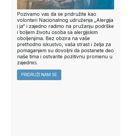
Pozivamo vas da se pridružite kao
volonteri Nacionalnog udruženja „Alergija
i ja“ i zajedno radimo na pružanju podrške
i boljem životu osoba sa alergijskim
oboljenjima. Bez obzira na vaše
prethodno iskustvo, vaša strast i želja za
pomaganjem su dovoljni da postanete deo
naše tima i ostvarite pozitivnu promenu u
zajednici.
PRIDRUŽI NAM SE