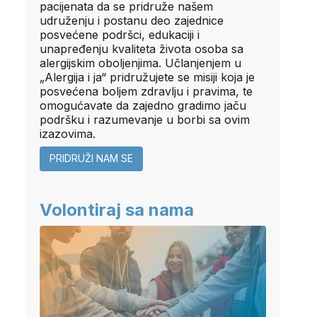
pacijenata da se pridruže našem
udruženju i postanu deo zajednice
posvećene podršci, edukaciji i
unapređenju kvaliteta života osoba sa
alergijskim oboljenjima. Učlanjenjem u
„Alergija i ja“ pridružujete se misiji koja je
posvećena boljem zdravlju i pravima, te
omogućavate da zajedno gradimo jaču
podršku i razumevanje u borbi sa ovim
izazovima.
PRIDRUŽI NAM SE
Volontiraj sa nama