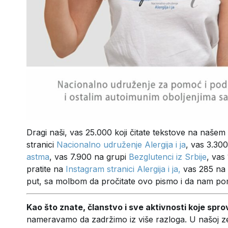
Dragi naši, vas 25.000 koji čitate tekstove na našem
stranici
Nacionalno udruženje Alergija i ja
, vas 3.30
astma
, vas 7.900 na grupi
Bezglutenci iz Srbije
, vas
pratite na
Instagram stranici Alergija i ja,
vas 285 na
put, sa molbom da pročitate ovo pismo i da nam p
Kao što znate, članstvo i sve aktivnosti koje spr
nameravamo da zadržimo iz više razloga. U našoj z