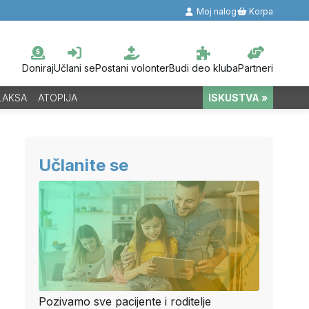
Moj nalog
Korpa
Doniraj
Učlani se
Postani volonter
Budi deo kluba
Partneri
LAKSA
ATOPIJA
ISKUSTVA »
Učlanite se
Pozivamo sve pacijente i roditelje