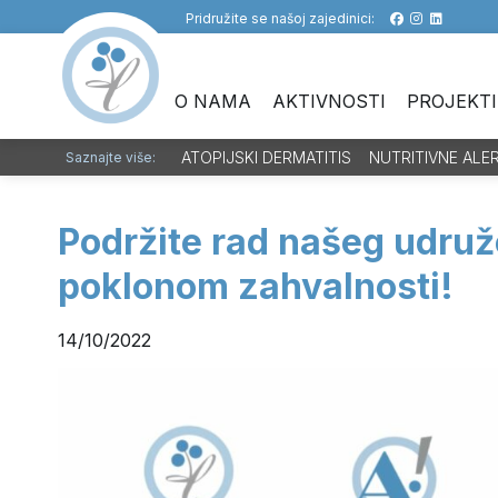
Pridružite se našoj zajedinici:
O NAMA
AKTIVNOSTI
PROJEKTI
ATOPIJSKI DERMATITIS
NUTRITIVNE ALE
Saznajte više:
Podržite rad našeg udruž
poklonom zahvalnosti!
14/10/2022