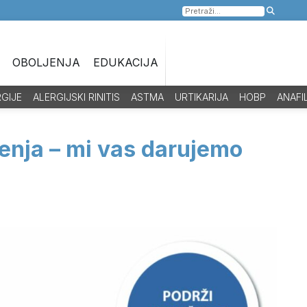
Pretraga
za:
OBOLJENJA
EDUKACIJA
RGIJE
ALERGIJSKI RINITIS
ASTMA
URTIKARIJA
HOBP
ANAFI
enja – mi vas darujemo