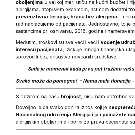
oboljenjima
u velikoj meri utiču na kućni budžet i n
alergijama, atopijskim ekcemom, astmom dodatni tr
prevenztivna terapija, hrana bez alergena
… i nik
rad naplaćujemo od pacijenata. Jednostavno, to je 
sastancima pri osnivanju, 2018. godine i nameravamo
Međutim, troškovi su sve veći i veći i
vođenje udruž
interesu pacijenata
, iziskuje mnoga finansijska ula
sprovoditi bez prisustva novčanih sredstava.
Sada je momenat kada prvu put tražimo vašu
Svako može da pomogne! –
Nema male donacije – 
S obzirom na našu
brojnost
, nisu nam potrebne vel
Dovoljno je da svako donira iznos koji je
neoptereću
Nacionalnog udruženja Alergija i ja
i
pomažete n
alergijskim oboljenjima i borbi za prava pacijenata s