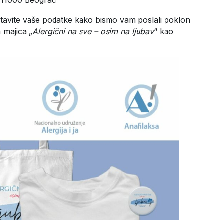
 11000 Beograd
stavite vaše podatke kako bismo vam poslali poklon
 majica „
Alergični na sve – osim na ljubav
“ kao