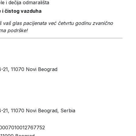
ole i dečija odmarališta
 i čistog vazduha
vaš glas pacijenata već četvrtu godinu zvanično
ama podrške!
64-21, 11070 Novi Beograd
64-21, 11070 Novi Beograd, Serbia
150007010012767752