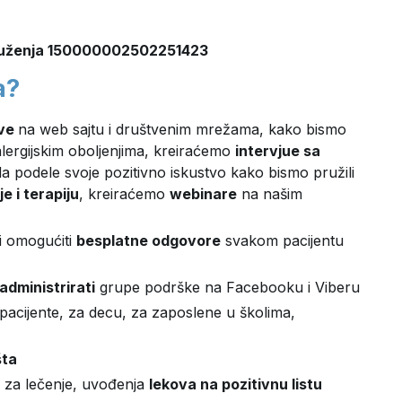
druženja 150000002502251423
a?
ove
na web sajtu i društvenim mrežama, kako bismo
 alergijskim oboljenjima, kreiraćemo
intervjue sa
da podele svoje pozitivno iskustvo kako bismo pružili
e i terapiju
, kreiraćemo
webinare
na našim
i omogućiti
besplatne odgovore
svakom pacijentu
administrirati
grupe podrške na Facebooku i Viberu
pacijente, za decu, za zaposlene u školima,
šta
za lečenje, uvođenja
lekova na pozitivnu listu