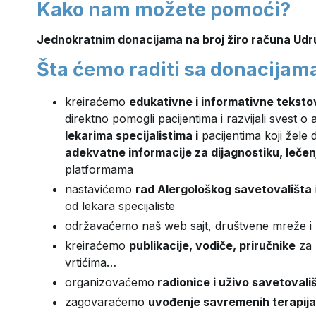
Kako nam možete pomoći?
Jednokratnim donacijama na broj žiro računa U
Šta ćemo raditi sa donacijam
kreiraćemo
edukativne i informativne tekst
direktno pomogli pacijentima i razvijali svest o
lekarima specijalistima i
pacijentima koji žele 
adekvatne informacije za dijagnostiku, lečenj
platformama
nastavićemo
rad Alergološkog savetovališta
od lekara specijaliste
održavaćemo naš web sajt, društvene mreže i
kreiraćemo
publikacije, vodiče, priručnike
za 
vrtićima…
organizovaćemo
radionice i uživo savetovali
zagovaraćemo
uvođenje savremenih terapija