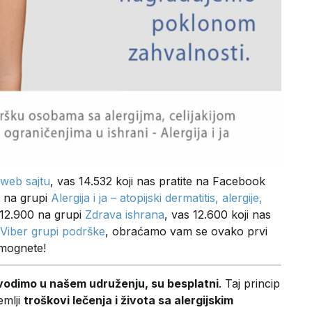
web sajtu
, vas 14.532 koji nas pratite na Facebook
0 na grupi
Alergija i ja – atopijski dermatitis, alergije,
 12.900 na grupi
Zdrava ishrana
, vas 12.600 koji nas
Viber grupi podrške
, obraćamo vam se ovako prvi
omognete!
ovodimo u našem udruženju, su besplatni
. Taj princip
emlji
troškovi lečenja i života sa alergijskim