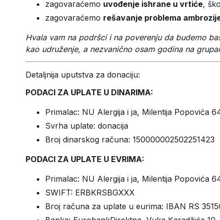
zagovaraćemo
uvođenje ishrane u vrtiće
, šk
zagovaraćemo
rešavanje problema ambrozije
Hvala vam na podršci i na poverenju da budemo baš 
kao udruženje, a nezvanično osam godina na grup
Detaljnija uputstva za donaciju:
PODACI ZA UPLATE U DINARIMA:
Primalac: NU Alergija i ja, Milentija Popovića 
Svrha uplate: donacija
Broj dinarskog računa: 150000002502251423
PODACI ZA UPLATE U EVRIMA:
Primalac: NU Alergija i ja, Milentija Popovića 
SWIFT: ERBKRSBGXXX
Broj računa za uplate u eurima: IBAN RS 35