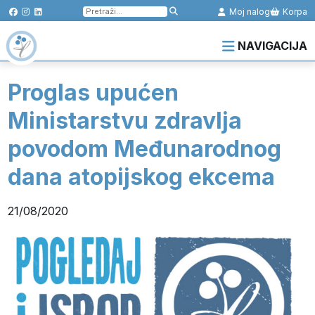
Pretraga
Moj nalog
Korpa
za:
NAVIGACIJA
Proglas upućen
Ministarstvu zdravlja
povodom Međunarodnog
dana atopijskog ekcema
21/08/2020