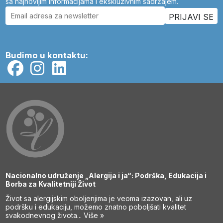
sa najnovijim informacijama i ekskluzivnim sadržajem.
Budimo u kontaktu:
Nacionalno udruženje „Alergija i ja“: Podrška, Edukacija i
Borba za Kvalitetniji Život
Život sa alergijskim oboljenjima je veoma izazovan, ali uz
podršku i edukaciju, možemo znatno poboljšati kvalitet
svakodnevnog života...
Više »