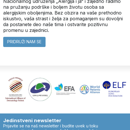
Nacionalnog udruženja „Alergija i ja“ i zajedno radimo
na pružanju podrške i boljem životu osoba sa
alergijskim oboljenjima. Bez obzira na vaše prethodno
iskustvo, vaša strast i želja za pomaganjem su dovoljni
da postanete deo naše tima i ostvarite pozitivnu
promenu u zajednici.
PRIDRUŽI NAM SE
Jedinstveni newsletter
Prijavite se na naš newsletter i budite uvek u toku