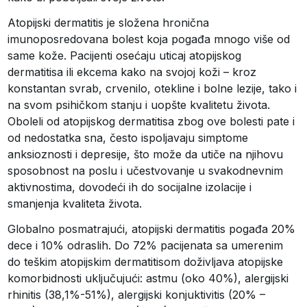
Atopijski dermatitis je složena hronična
imunoposredovana bolest koja pogađa mnogo više od
same kože. Pacijenti osećaju uticaj atopijskog
dermatitisa ili ekcema kako na svojoj koži – kroz
konstantan svrab, crvenilo, otekline i bolne lezije, tako i
na svom psihičkom stanju i uopšte kvalitetu života.
Oboleli od atopijskog dermatitisa zbog ove bolesti pate i
od nedostatka sna, često ispoljavaju simptome
anksioznosti i depresije, što može da utiče na njihovu
sposobnost na poslu i učestvovanje u svakodnevnim
aktivnostima, dovodeći ih do socijalne izolacije i
smanjenja kvaliteta života.
Globalno posmatrajući, atopijski dermatitis pogađa 20%
dece i 10% odraslih. Do 72% pacijenata sa umerenim
do teškim atopijskim dermatitisom doživljava atopijske
komorbidnosti uključujući: astmu (oko 40%), alergijski
rhinitis (38,1%-51%), alergijski konjuktivitis (20% –