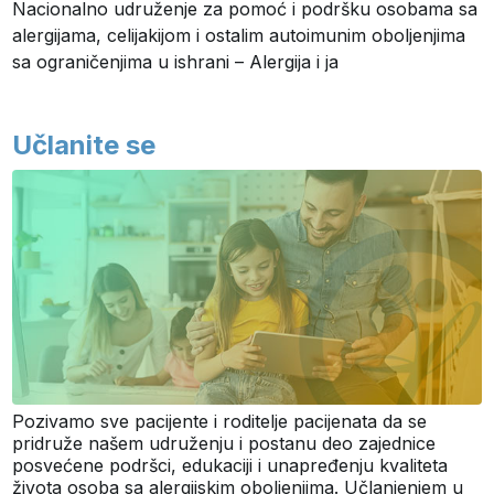
Nacionalno udruženje za pomoć i podršku osobama sa
alergijama, celijakijom i ostalim autoimunim oboljenjima
sa ograničenjima u ishrani – Alergija i ja
Učlanite se
Pozivamo sve pacijente i roditelje pacijenata da se
pridruže našem udruženju i postanu deo zajednice
posvećene podršci, edukaciji i unapređenju kvaliteta
života osoba sa alergijskim oboljenjima. Učlanjenjem u