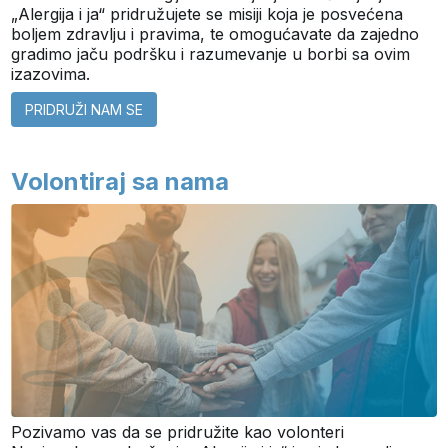
„Alergija i ja“ pridružujete se misiji koja je posvećena
boljem zdravlju i pravima, te omogućavate da zajedno
gradimo jaču podršku i razumevanje u borbi sa ovim
izazovima.
PRIDRUŽI NAM SE
Volontiraj sa nama
Pozivamo vas da se pridružite kao volonteri