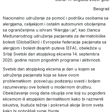
Beograd
Nacionalno udruženje za pomoć i podršku osobama sa
alergijama, celijakijom i ostalim autoimunim oboljenjima
sa ograničenjima u ishrani “Alergija i ja”, kao članica
Međunarodnog udruženja pacijenata za dermatološke
bolesti (GlobalSkin) i Evropske federacije pacijenata sa
alergijom i bolesti disajnih puteva (EFA), obeležiće u
Srbiji Svetski dan atopijskog ekcema 14. septembra
2020. godine nizom prigodnih programa i aktivnosti.
Svetski dan atopijskog ekcema je dan u kojem se
udruženja pacijenata koja se bave ovom
problematikom posvećuju podizanju svesti i boljem
razumevanju ove bolesti u modernom društvu.
Obeležavanje ovog dana okuplja one koji su pogođeni
ekcemom ili atopijskim dermatitisom kako bi razmenili
iskustva, buduće težnje i pokrenuli akcije širom sveta
kako bi poboljšali svoje živote.