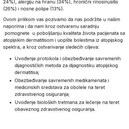
24%), alergiju na hranu (34%), hronični rinosinusitis
(26%) i nosne polipe (13%).
Ovom prilikom vas pozivamo da nas podržite u našim
naporima i da nam kroz ostvarenu saradnju
pomognete u poboljšanju kvaliteta života pacijenata sa
atopijskim dermatitisom i uopšte bolestima iz atopijskog
spektra, a kroz ostvarivanje sledećih ciljeva:
Uvođenje protokola i obezbeđivanje savremenih
dijagnostičkih metoda za dijagnostiku atopijskog
dermatitisa;
Obezbeđivanje savremenih medikamenata i
medicinskih sredstava za obolele na teret
zdravstvenog osiguranja;
Uvođenje bioloških tretmana za lečenje na teret
obaveznog zdravstvenog osiguranja.