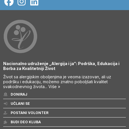
Nacionalno udruženje „Alergija i ja“: Podrška, Edukacija i
Borba za Kvalitetniji Život
Život sa alergijskim oboljenjima je veoma izazovan, ali uz
podršku i edukaciju, možemo znatno poboljšati kvalitet
svakodnevnog života...
Više »
DONIRAJ
UČLANI SE
POSTANI VOLONTER
BUDI DEO KLUBA