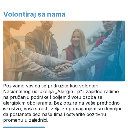
Volontiraj sa nama
Pozivamo vas da se pridružite kao volonteri
Nacionalnog udruženja „Alergija i ja“ i zajedno radimo
na pružanju podrške i boljem životu osoba sa
alergijskim oboljenjima. Bez obzira na vaše prethodno
iskustvo, vaša strast i želja za pomaganjem su dovoljni
da postanete deo naše tima i ostvarite pozitivnu
promenu u zajednici.