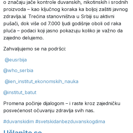
o značaju jače kontrole duvanskih, nikotinskih i srodnih
proizvoda – kao ključnog koraka ka boljoj zaštiti javnog
zdravlja.
📊
Trećina stanovništva u Srbiji su aktivni
pušači, dok više od 7.000 ljudi godišnje oboli od raka
pluća – podaci koji jasno pokazuju koliko je važno da
zajedno delujemo.
Zahvaljujemo se na podršci:
@eusrbija
@who_serbia
@ien_institut_ekonomskih_nauka
@institut_batut
Promena počinje dijalogom – i raste kroz zajedničku
posvećenost očuvanju zdravlja svih nas.
#duvanskidim
#svetskidanbezduvanskogdima
Učlanite se