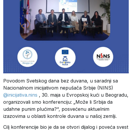
Povodom Svetskog dana bez duvana, u saradnji sa
Nacionalnom inicijativom nepušača Srbije (NINS)
@inicijativa.nins
, 30. maja u Evropskoj kući u Beogradu,
organizovali smo konferenciju: „Može li Srbija da
udahne punim plućima?“, posvećenu aktuelnim
izazovima u oblasti kontrole duvana u našoj zemlji.
Cilj konferencije bio je da se otvori dijalog i poveća svest