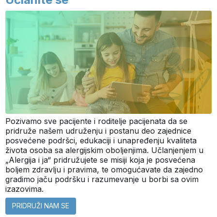
Pozivamo sve pacijente i roditelje pacijenata da se
pridruže našem udruženju i postanu deo zajednice
posvećene podršci, edukaciji i unapređenju kvaliteta
života osoba sa alergijskim oboljenjima. Učlanjenjem u
„Alergija i ja“ pridružujete se misiji koja je posvećena
boljem zdravlju i pravima, te omogućavate da zajedno
gradimo jaču podršku i razumevanje u borbi sa ovim
izazovima.
PRIDRUŽI NAM SE