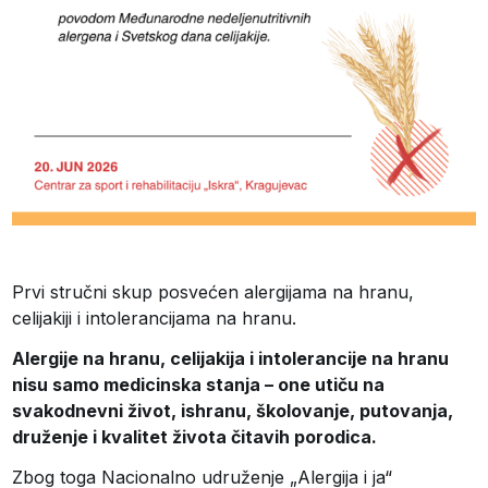
Prvi stručni skup posvećen alergijama na hranu,
celijakiji i intolerancijama na hranu.
Alergije na hranu, celijakija i intolerancije na hranu
nisu samo medicinska stanja – one utiču na
svakodnevni život, ishranu, školovanje, putovanja,
druženje i kvalitet života čitavih porodica.
Zbog toga Nacionalno udruženje „Alergija i ja“