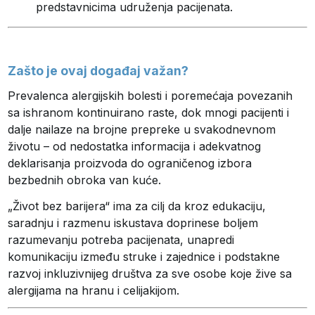
predstavnicima udruženja pacijenata.
Zašto je ovaj događaj važan?
Prevalenca alergijskih bolesti i poremećaja povezanih
sa ishranom kontinuirano raste, dok mnogi pacijenti i
dalje nailaze na brojne prepreke u svakodnevnom
životu – od nedostatka informacija i adekvatnog
deklarisanja proizvoda do ograničenog izbora
bezbednih obroka van kuće.
„Život bez barijera“ ima za cilj da kroz edukaciju,
saradnju i razmenu iskustava doprinese boljem
razumevanju potreba pacijenata, unapredi
komunikaciju između struke i zajednice i podstakne
razvoj inkluzivnijeg društva za sve osobe koje žive sa
alergijama na hranu i celijakijom.