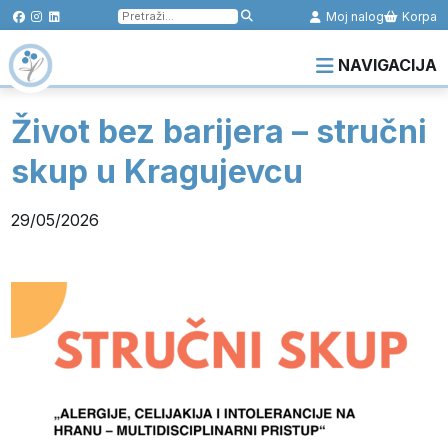
Pretraga
Moj nalog
Korpa
za:
NAVIGACIJA
Život bez barijera – stručni
skup u Kragujevcu
29/05/2026