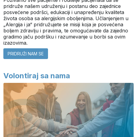
Pozivamo sve pacijente i roditelje pacijenata da se
pridruže našem udruženju i postanu deo zajednice
posvećene podršci, edukaciji i unapređenju kvaliteta
života osoba sa alergijskim oboljenjima. Učlanjenjem u
„Alergija i ja“ pridružujete se misiji koja je posvećena
boljem zdravlju i pravima, te omogućavate da zajedno
gradimo jaču podršku i razumevanje u borbi sa ovim
izazovima.
PRIDRUŽI NAM SE
Volontiraj sa nama