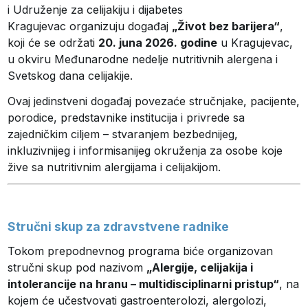
i Udruženje za celijakiju i dijabetes
Kragujevac organizuju događaj
„Život bez barijera“
,
koji će se održati
20. juna 2026. godine
u Kragujevac,
u okviru Međunarodne nedelje nutritivnih alergena i
Svetskog dana celijakije.
Ovaj jedinstveni događaj povezaće stručnjake, pacijente,
porodice, predstavnike institucija i privrede sa
zajedničkim ciljem – stvaranjem bezbednijeg,
inkluzivnijeg i informisanijeg okruženja za osobe koje
žive sa nutritivnim alergijama i celijakijom.
Stručni skup za zdravstvene radnike
Tokom prepodnevnog programa biće organizovan
stručni skup pod nazivom
„Alergije, celijakija i
intolerancije na hranu – multidisciplinarni pristup“
, na
kojem će učestvovati gastroenterolozi, alergolozi,