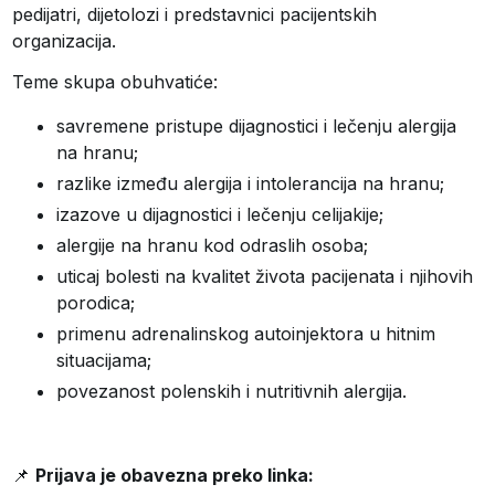
pedijatri, dijetolozi i predstavnici pacijentskih
organizacija.
Teme skupa obuhvatiće:
savremene pristupe dijagnostici i lečenju alergija
na hranu;
razlike između alergija i intolerancija na hranu;
izazove u dijagnostici i lečenju celijakije;
alergije na hranu kod odraslih osoba;
uticaj bolesti na kvalitet života pacijenata i njihovih
porodica;
primenu adrenalinskog autoinjektora u hitnim
situacijama;
povezanost polenskih i nutritivnih alergija.
📌
Prijava je obavezna preko linka: