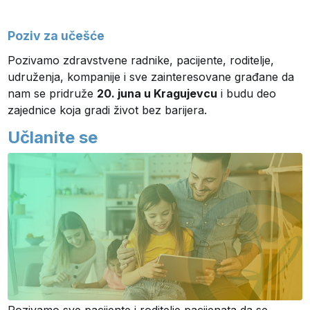
Poziv za učešće
Pozivamo zdravstvene radnike, pacijente, roditelje,
udruženja, kompanije i sve zainteresovane građane da
nam se pridruže
20. juna u Kragujevcu
i budu deo
zajednice koja gradi život bez barijera.
Učlanite se