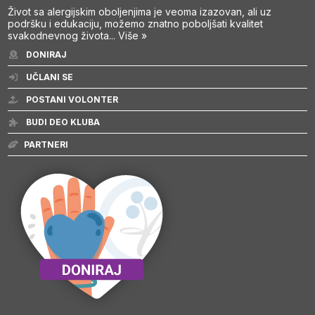
Život sa alergijskim oboljenjima je veoma izazovan, ali uz
podršku i edukaciju, možemo znatno poboljšati kvalitet
svakodnevnog života...
Više »
DONIRAJ
UČLANI SE
POSTANI VOLONTER
BUDI DEO KLUBA
PARTNERI