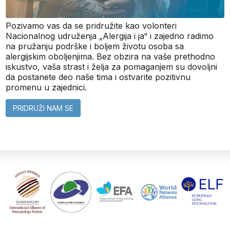
Pozivamo vas da se pridružite kao volonteri
Nacionalnog udruženja „Alergija i ja“ i zajedno radimo
na pružanju podrške i boljem životu osoba sa
alergijskim oboljenjima. Bez obzira na vaše prethodno
iskustvo, vaša strast i želja za pomaganjem su dovoljni
da postanete deo naše tima i ostvarite pozitivnu
promenu u zajednici.
PRIDRUŽI NAM SE