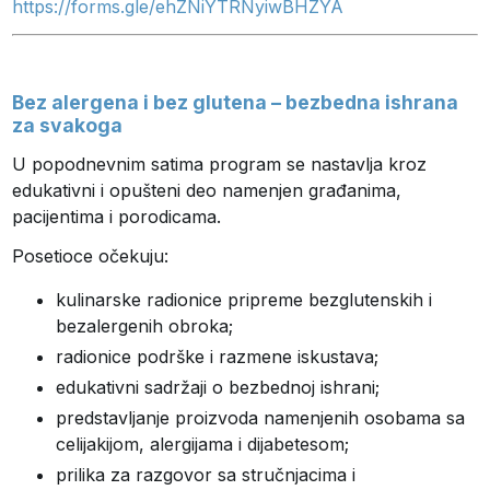
https://forms.gle/ehZNiYTRNyiwBHZYA
Bez alergena i bez glutena – bezbedna ishrana
za svakoga
U popodnevnim satima program se nastavlja kroz
edukativni i opušteni deo namenjen građanima,
pacijentima i porodicama.
Posetioce očekuju:
kulinarske radionice pripreme bezglutenskih i
bezalergenih obroka;
radionice podrške i razmene iskustava;
edukativni sadržaji o bezbednoj ishrani;
predstavljanje proizvoda namenjenih osobama sa
celijakijom, alergijama i dijabetesom;
prilika za razgovor sa stručnjacima i