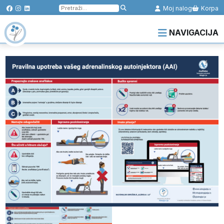
Pretraga
Moj nalog
Korpa
za:
NAVIGACIJA