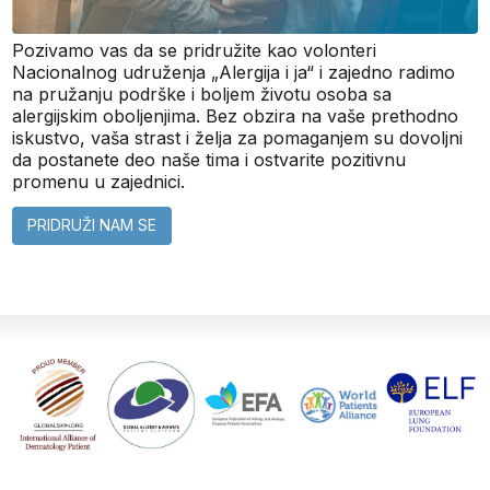
Pozivamo vas da se pridružite kao volonteri
Nacionalnog udruženja „Alergija i ja“ i zajedno radimo
na pružanju podrške i boljem životu osoba sa
alergijskim oboljenjima. Bez obzira na vaše prethodno
iskustvo, vaša strast i želja za pomaganjem su dovoljni
da postanete deo naše tima i ostvarite pozitivnu
promenu u zajednici.
PRIDRUŽI NAM SE