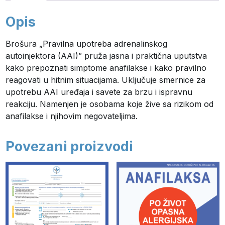
Opis
Brošura „Pravilna upotreba adrenalinskog
autoinjektora (AAI)” pruža jasna i praktična uputstva
kako prepoznati simptome anafilakse i kako pravilno
reagovati u hitnim situacijama. Uključuje smernice za
upotrebu AAI uređaja i savete za brzu i ispravnu
reakciju. Namenjen je osobama koje žive sa rizikom od
anafilakse i njihovim negovateljima.
Povezani proizvodi