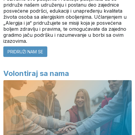
pridruže našem udruženju i postanu deo zajednice
posvećene podršci, edukaciji i unapređenju kvaliteta
života osoba sa alergijskim oboljenjima. Učlanjenjem u
„Alergija i ja“ pridružujete se misiji koja je posvećena
boljem zdravlju i pravima, te omogućavate da zajedno
gradimo jaču podršku i razumevanje u borbi sa ovim
izazovima.
PRIDRUŽI NAM SE
Volontiraj sa nama