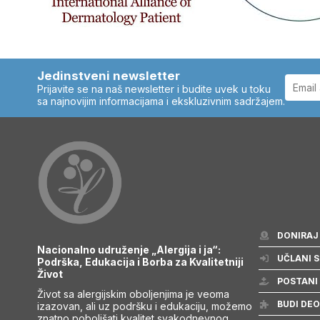
Jedinstveni newsletter
Prijavite se na naš newsletter i budite uvek u toku
sa najnovijim informacijama i ekskluzivnim sadržajem.
DONIRAJ
Nacionalno udruženje „Alergija i ja“:
UČLANI S
Podrška, Edukacija i Borba za Kvalitetniji
Život
POSTANI
Život sa alergijskim oboljenjima je veoma
BUDI DEO
izazovan, ali uz podršku i edukaciju, možemo
znatno poboljšati kvalitet svakodnevnog