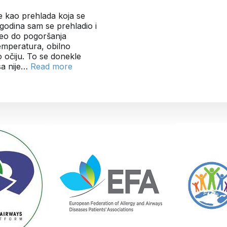
 kao prehlada koja se
 godina sam se prehladio i
oveo do pogoršanja
temperatura, obilno
o očiju. To se donekle
osa nije…
Read more