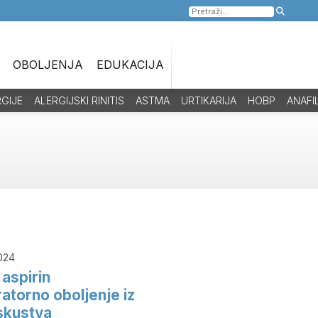
Pretraga
za:
OBOLJENJA
EDUKACIJA
RGIJE
ALERGIJSKI RINITIS
ASTMA
URTIKARIJA
HOBP
ANAFI
024
aspirin
atorno oboljenje iz
skustva