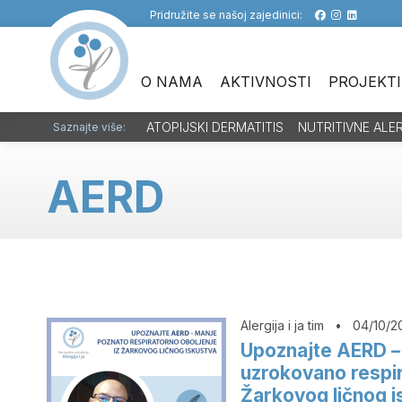
Pridružite se našoj zajedinici:
O NAMA
AKTIVNOSTI
PROJEKTI
ATOPIJSKI DERMATITIS
NUTRITIVNE ALE
Saznajte više:
AERD
Alergija i ja tim
•
04/10/2
Upoznajte AERD – 
uzrokovano respir
Žarkovog ličnog i