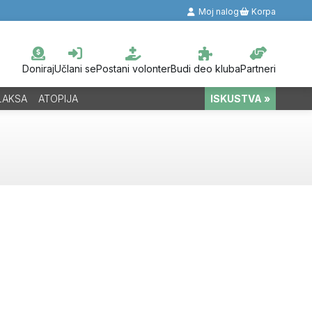
Moj nalog
Korpa
Doniraj
Učlani se
Postani volonter
Budi deo kluba
Partneri
LAKSA
ATOPIJA
ISKUSTVA »