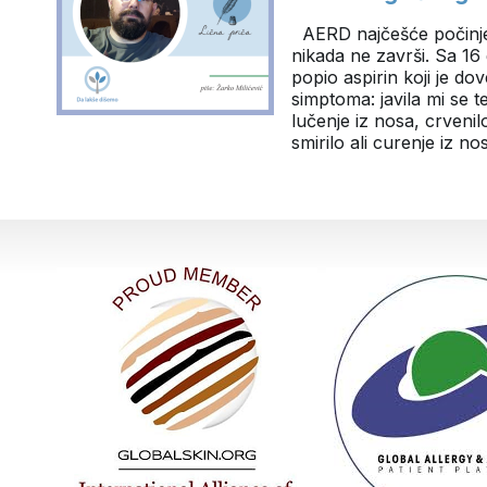
AERD najčešće počinje
nikada ne završi. Sa 16
popio aspirin koji je d
simptoma: javila mi se 
lučenje iz nosa, crvenil
smirilo ali curenje iz n