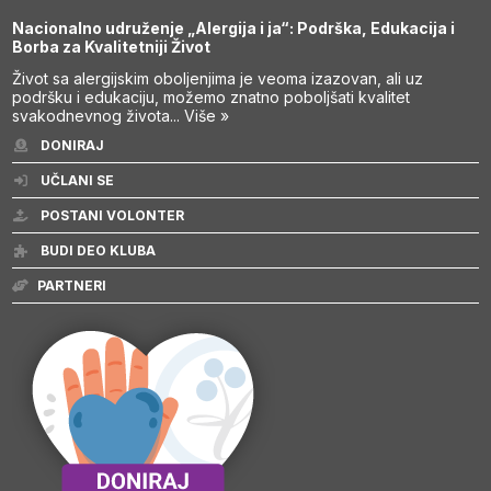
Nacionalno udruženje „Alergija i ja“: Podrška, Edukacija i
Borba za Kvalitetniji Život
Život sa alergijskim oboljenjima je veoma izazovan, ali uz
podršku i edukaciju, možemo znatno poboljšati kvalitet
svakodnevnog života...
Više »
DONIRAJ
UČLANI SE
POSTANI VOLONTER
BUDI DEO KLUBA
PARTNERI