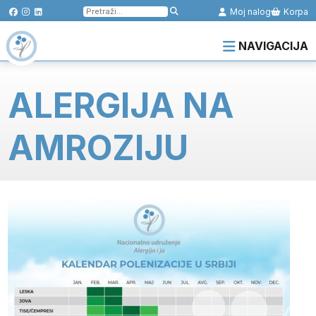
Pretraga
Moj nalog
Korpa
za:
NAVIGACIJA
ALERGIJA NA
AMROZIJU