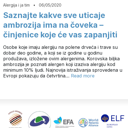
Alergija i ja tim
•
06/05/2020
Saznajte kakve sve uticaje
ambrozija ima na čoveka –
činjenice koje će vas zapanjiti
Osobe koje imaju alergiju na polene drveća i trave su
dobar deo godine, a koji se iz godine u godinu
produžava, izložene ovim alergenima. Korovska biljka
ambrozija je poznati alergen koji izaziva alergiju kod
minimum 10% ljudi. Najnovija istraživanja sprovedena u
Evropi pokazuju da četvrtina…
Read more