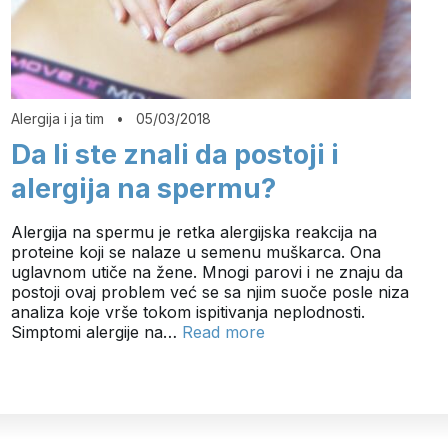
Alergija i ja tim
•
05/03/2018
Da li ste znali da postoji i
alergija na spermu?
Alergija na spermu je retka alergijska reakcija na
proteine koji se nalaze u semenu muškarca. Ona
uglavnom utiče na žene. Mnogi parovi i ne znaju da
postoji ovaj problem već se sa njim suoče posle niza
analiza koje vrše tokom ispitivanja neplodnosti.
Simptomi alergije na…
Read more