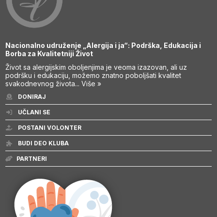
Nacionalno udruženje „Alergija i ja“: Podrška, Edukacija i
Borba za Kvalitetniji Život
Život sa alergijskim oboljenjima je veoma izazovan, ali uz
podršku i edukaciju, možemo znatno poboljšati kvalitet
svakodnevnog života...
Više »
DONIRAJ
UČLANI SE
POSTANI VOLONTER
BUDI DEO KLUBA
PARTNERI