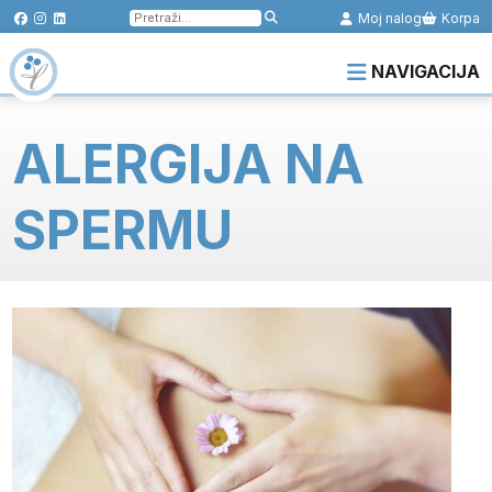
Pretraga
Moj nalog
Korpa
za:
NAVIGACIJA
ALERGIJA NA
SPERMU