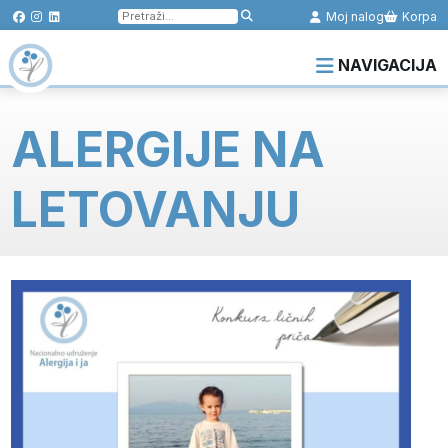
Pretraga
Moj nalog
Korpa
za:
NAVIGACIJA
ALERGIJE NA
LETOVANJU