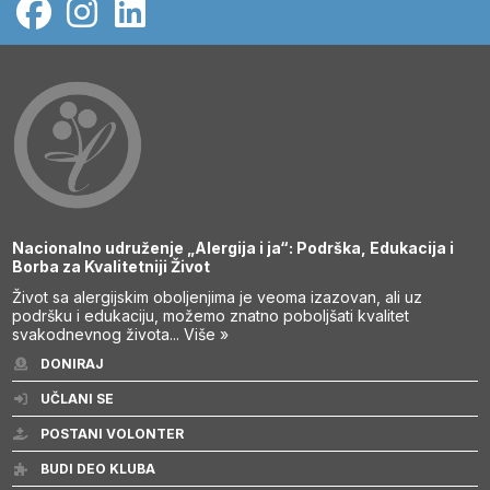
Nacionalno udruženje „Alergija i ja“: Podrška, Edukacija i
Borba za Kvalitetniji Život
Život sa alergijskim oboljenjima je veoma izazovan, ali uz
podršku i edukaciju, možemo znatno poboljšati kvalitet
svakodnevnog života...
Više »
DONIRAJ
UČLANI SE
POSTANI VOLONTER
BUDI DEO KLUBA