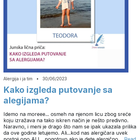
Alergija i ja tim
•
30/06/2023
Kako izgleda putovanje sa
alegijama?
Idemo na moreee... osmeh na njenom licu zbog sreće
koju izražava na tako iskren način je nešto predivno.
Naravno, i meni je drago što nam se ipak ukazala prilika
da ove godine letujemo. Ali...kod nas alergičara uvek
postoji ono ALI... pogotovo ako je dete alergično…
Read